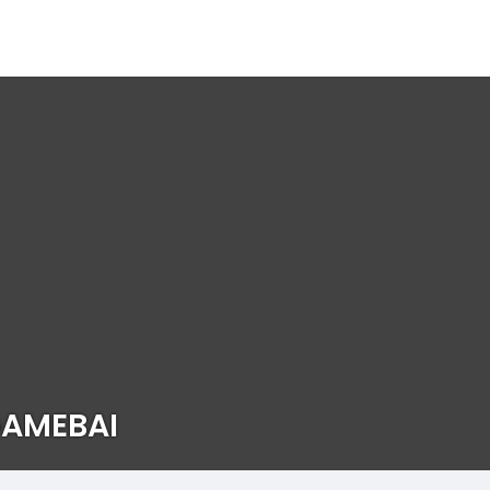
GAMEBAI