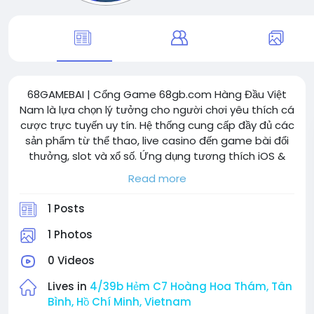
68GAMEBAI | Cổng Game 68gb.com Hàng Đầu Việt
Nam là lựa chọn lý tưởng cho người chơi yêu thích cá
cược trực tuyến uy tín. Hệ thống cung cấp đầy đủ các
sản phẩm từ thể thao, live casino đến game bài đổi
thưởng, slot và xổ số. Ứng dụng tương thích iOS &
Android, đảm bảo trải nghiệm ổn định và bảo mật
Read more
cao. Tham gia ngay hôm nay để nhận thưởng cực
lớn!
1 Posts
Website: https://68gamebai-uytin.com/
1 Photos
Địa chỉ: 4/39b Hẻm C7 Hoàng Hoa Thám, Tân Bình, Hồ
0 Videos
Chí Minh, Vietnam
SĐT: 0987523632
Lives in
4/39b Hẻm C7 Hoàng Hoa Thám, Tân
Email: contact@68gamebai-uytin.com
Bình, Hồ Chí Minh, Vietnam
Hashtags: #NhaCai68GAMEBAI #68GAMEBAIUyTin