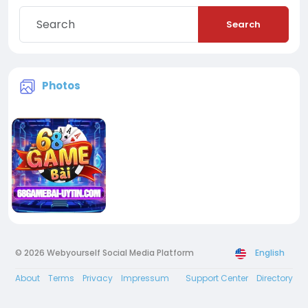
Search
Photos
© 2026 Webyourself Social Media Platform
English
About
Terms
Privacy
Impressum
Support Center
Directory