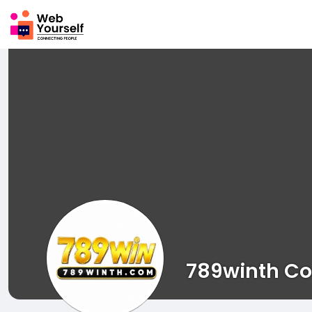
789winth C