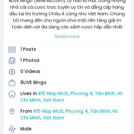
8LIVE Bingo (8live.eu.com) tự hào là một trong những
nhà cái cá cược trực tuyến uy tín và đẳng cấp hàng
đầu tại thị trường Châu Á cũng như Việt Nam. Chúng
tôi mang đến cho người chơi một nền tảng giải trí
toàn diện với đa dạng các sảnh cược hấp dẫn nhất
hiện nay như: Cá cược thể thao, bóng đá trực tuyến,
Read more
Lô đề tỷ lệ trả thưởng cực cao, Live Casino đẳng cấp
với Dealer người thật, Nổ hũ slots game và Bắn cá đổi
1 Posts
thưởng. Đặc biệt, 8LIVE là đối tác phân phối chính
thức cung cấp link vào BONG88 không bị chặn, kèm
1 Photos
theo siêu ưu đãi tặng ngay 100K cho người chơi mới.
0 Videos
https://8live.eu.com
8LIVE Bingo
Lives in
R15 Hiệp Nhất, Phường 4, Tân Bình, Hồ
Chí Minh, Việt Nam
From
R15 Hiệp Nhất, Phường 4, Tân Bình, Hồ
Chí Minh, Việt Nam
Male