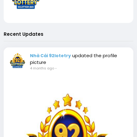
Recent Updates
updated the profile
Nhà Cái 92lotetry
picture
4 months ago
-