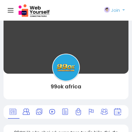
Join
99ok africa