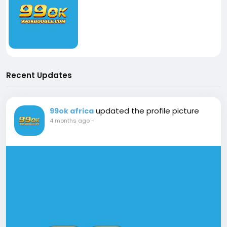
Recent Updates
updated the profile picture
99ok africa
4 months ago
-