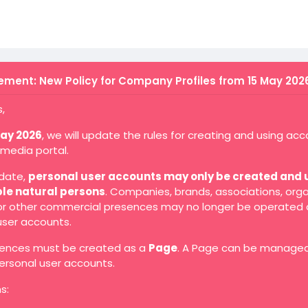
ment: New Policy for Company Profiles from 15 May 202
,
May 2026
, we will update the rules for creating and using ac
 media portal.
 date,
personal user accounts may only be created and 
ble natural persons
. Companies, brands, associations, orga
 or other commercial presences may no longer be operated 
user accounts.
ences must be created as a
Page
. A Page can be manage
ersonal user accounts.
s: