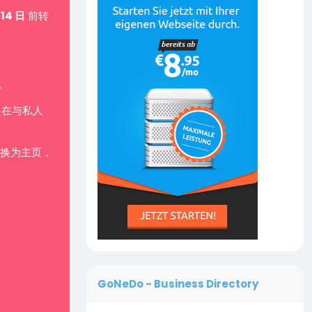
 14 日
前转
。
是在与私人
换为主页，
GoNeDo - Business Directory