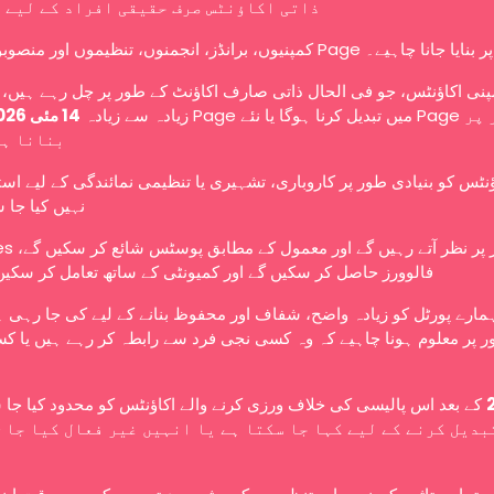
ذاتی اکاؤنٹس صرف حقیقی افراد کے لیے 
کمپنیوں، برانڈز، انجمنوں، تنظیموں اور منصوبوں کو Page ے۔
نی اکاؤنٹس، جو فی الحال ذاتی صارف اکاؤنٹ کے طور پر چل رہے ہیں، ا
زیادہ سے زیادہ
14 مئی 2026
بنانا ہ
ؤنٹس کو بنیادی طور پر کاروباری، تشہیری یا تنظیمی نمائندگی کے لیے اس
نہیں کیا جا 
عوامی طور پر نظر آتے رہ،
فالوورز حاصل کر سکیں گے اور کمیونٹی کے ساتھ تعامل کر سکیں
ہمارے پورٹل کو زیادہ واضح، شفاف اور محفوظ بنانے کے لیے کی جا رہی 
 پر معلوم ہونا چاہیے کہ وہ کسی نجی فرد سے رابطہ کر رہے ہیں یا کس
کے بعد اس پالیسی کی خلاف ورزی کرنے والے اکاؤنٹس کو محدود کیا جا،