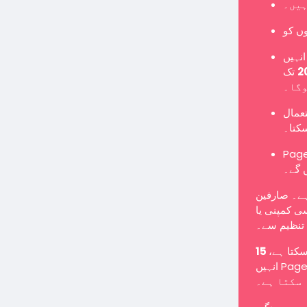
ہیں۔
نہیں
تک Page میں تبدیل کرنا ہوگا یا نئے Page کے طور پر
وگا۔
تعمال
سکتا۔
Pages یں گے اور معمول کے مطابق پوسٹس شائع کر سکیں گے
 گے۔
ہے۔ صارفین
ی کمپنی یا
تنظیم سے۔
 سکتا ہے
انہیں Page میں تبدیل کرنے کے لیے کہا جا سکتا ہے یا انہیں غیر فعال کیا جا
سکتا ہے۔