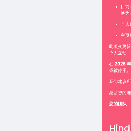
目前
换为
个人
主页
此项变更旨
个人互动，
在
2026 年
或被停用。
我们建议所
感谢您的理
您的团队
---
Hindi