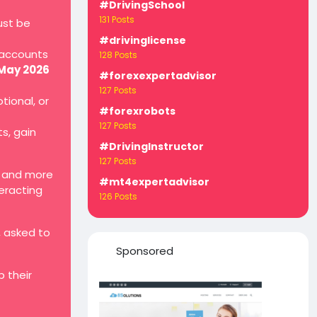
#DrivingSchool
131 Posts
ust be
#drivinglicense
 accounts
128 Posts
 May 2026
#forexexpertadvisor
127 Posts
tional, or
#forexrobots
127 Posts
ts, gain
#DrivingInstructor
127 Posts
, and more
#mt4expertadvisor
teracting
126 Posts
, asked to
Sponsored
 their