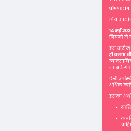
घोषणा: 14 
प्रिय उपयो
14 मई 202
नियमों में 
इस तारीख 
ही बनाए औ
व्यावसायिक
जा सकेंगी।
ऐसी उपस्थ
अधिक व्यक्
इसका अर्थ 
व्यक्
कंपनि
चाहि