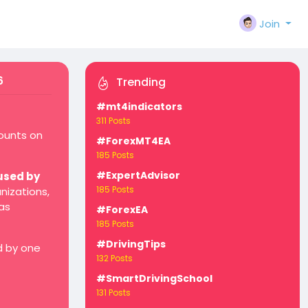
Join
6
Trending
#mt4indicators
311 Posts
counts on
#ForexMT4EA
185 Posts
#ExpertAdvisor
used by
185 Posts
nizations,
as
#ForexEA
185 Posts
#DrivingTips
d by one
132 Posts
#SmartDrivingSchool
131 Posts