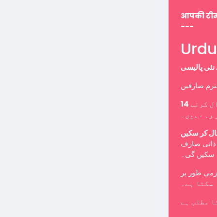
आपकी टी
---
ل کرنے
 رہے ہیں۔
ال کر سکیں
ب ذاتی صارف
ا سکیں گی۔
 سکتا ہے۔