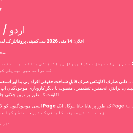
म
Urdu / اردو
اعلان: 14 مئی 2026 سے کمپنی پروفائلز کے لیے نئی پالیسی
محترم صارفین،
سے ہم اپنے سوشل میڈیا پورٹل پر اکاؤنٹس بنانے اور استعما
کے قواعد میں تبدیلی کر
سے
ذاتی صارف اکاؤنٹس صرف قابلِ شناخت حقیقی افراد ہی بنا اور استعم
نیاں، برانڈز، انجمنیں، تنظیمیں، منصوبے یا دیگر کاروباری موجودگیاں ا
اکاؤنٹ کے طور پر نہیں چلائی ج
ایسی موجودگیوں کو لازمی طور پر
Page
کے طور پر بنایا جانا ہوگا۔ ایک Page کو ایک یا
زیادہ ذاتی صارف اکاؤنٹس کے ذریعے منظم کیا جا
اس کا مطلب ہے: