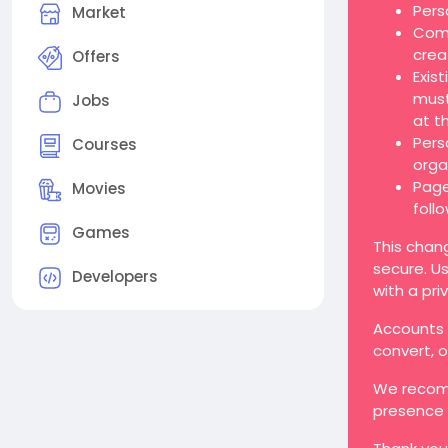
Pers
Market
Comp
crea
Offers
Exis
must
Jobs
at t
Pers
Courses
orga
Page
Movies
foll
Games
This chan
secure. Us
Developers
with a pri
Accounts t
convert, 
We recomm
presence 