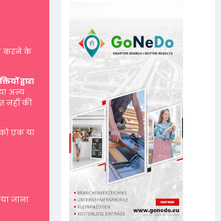
 करने के
यों द्वारा
 या अन्य
त नहीं की
 को एक या
नाया जाना