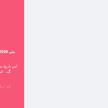
14 مئی 2026
اس تاریخ ،
گے
۔ کمپ