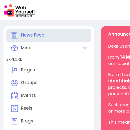
Announce
News Feed
Dear users
Mine
From
14 
EXPLORE
our social
Pages
From this
identifia
Groups
projects,
personal 
Events
Such pres
Reels
or more p
Blogs
This mean