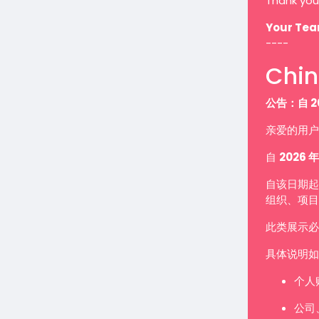
Thank you
Your Te
----
Chin
公告：自 2
亲爱的用户
自
2026 年
自该日期起
组织、项目
此类展示
具体说明如
个人
公司