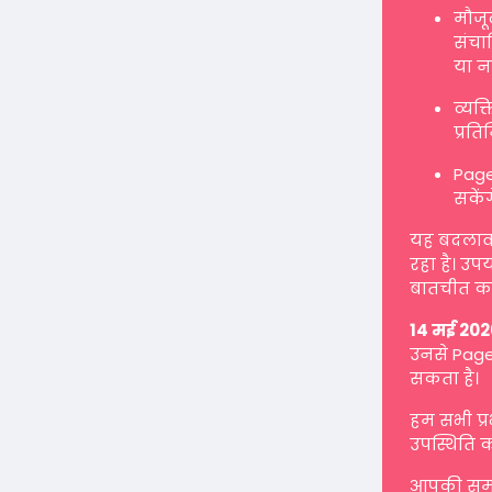
मौजू
संचाल
या न
व्यक
प्रत
Page
सकें
यह बदलाव ह
रहा है। उप
बातचीत कर
14 मई 202
उनसे Page 
सकता है।
हम सभी प्
उपस्थिति क
आपकी समझ