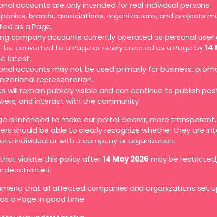
onal accounts are only intended for real individual persons.
anies, brands, associations, organizations, and projects m
ted as a Page.
ting company accounts currently operated as personal user
 be converted to a Page or newly created as a Page by
14
he latest.
onal accounts may not be used primarily for business, promo
nizational representation.
s will remain publicly visible and can continue to publish pos
owers, and interact with the community.
ge is intended to make our portal clearer, more transparent
ers should be able to clearly recognize whether they are in
vate individual or with a company or organization.
hat violate this policy after
14 May 2026
may be restricted
or deactivated.
end that all affected companies and organizations set up
as a Page in good time.