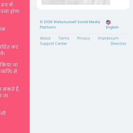
रूप में
करना होगा
© 2026 Webyourself Social Media
Platform
English
्मक
About
Terms
Privacy
Impressum
Support Center
Directory
रकाशित कर
गे।
ए किया जा
्यक्ति से
सकते हैं,
ा जा
पनी