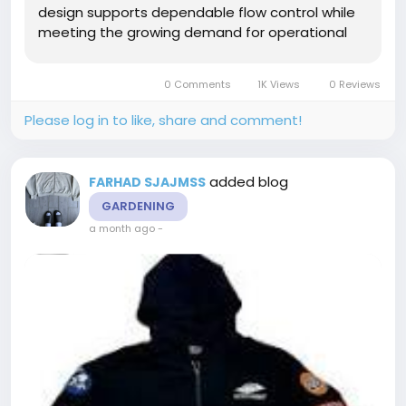
design supports dependable flow control while
meeting the growing demand for operational
efficiency and manufacturing consistency.
Modern valve development no longer focuses
0 Comments
1K Views
0 Reviews
on a single performance objective. Instead,...
Please log in to like, share and comment!
added blog
FARHAD SJAJMSS
GARDENING
a month ago
-