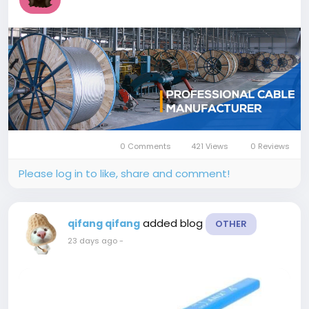
0 Comments
421 Views
0 Reviews
Please log in to like, share and comment!
added blog
qifang qifang
OTHER
23 days ago
-