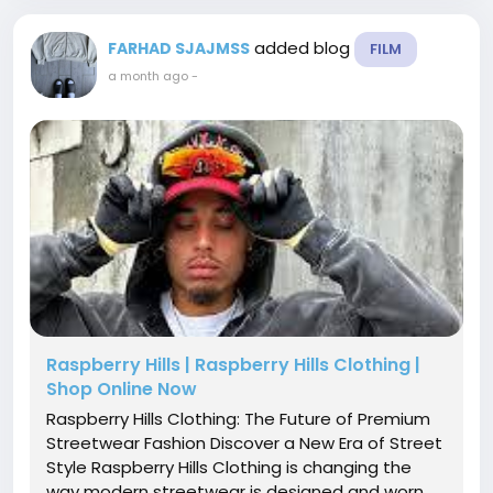
added blog
FARHAD SJAJMSS
FILM
a month ago
-
Raspberry Hills | Raspberry Hills Clothing |
Shop Online Now
Raspberry Hills Clothing: The Future of Premium
Streetwear Fashion Discover a New Era of Street
Style Raspberry Hills Clothing is changing the
way modern streetwear is designed and worn.