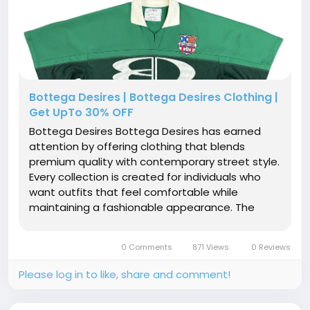
Bottega Desires | Bottega Desires Clothing |
Get UpTo 30% OFF
Bottega Desires Bottega Desires has earned
attention by offering clothing that blends
premium quality with contemporary street style.
Every collection is created for individuals who
want outfits that feel comfortable while
maintaining a fashionable appearance. The
brand emphasizes clean designs that remain
stylish beyond seasonal trends. Instead of
0 Comments
871 Views
0 Reviews
following fast fashion, it focuses on timeless...
Please log in to like, share and comment!