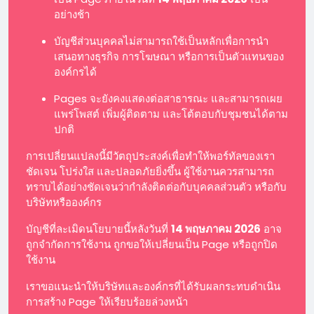
อย่างช้า
บัญชีส่วนบุคคลไม่สามารถใช้เป็นหลักเพื่อการนำ
เสนอทางธุรกิจ การโฆษณา หรือการเป็นตัวแทนของ
องค์กรได้
Pages จะยังคงแสดงต่อสาธารณะ และสามารถเผย
แพร่โพสต์ เพิ่มผู้ติดตาม และโต้ตอบกับชุมชนได้ตาม
ปกติ
การเปลี่ยนแปลงนี้มีวัตถุประสงค์เพื่อทำให้พอร์ทัลของเรา
ชัดเจน โปร่งใส และปลอดภัยยิ่งขึ้น ผู้ใช้งานควรสามารถ
ทราบได้อย่างชัดเจนว่ากำลังติดต่อกับบุคคลส่วนตัว หรือกับ
บริษัทหรือองค์กร
บัญชีที่ละเมิดนโยบายนี้หลังวันที่
14 พฤษภาคม 2026
อาจ
ถูกจำกัดการใช้งาน ถูกขอให้เปลี่ยนเป็น Page หรือถูกปิด
ใช้งาน
เราขอแนะนำให้บริษัทและองค์กรที่ได้รับผลกระทบดำเนิน
การสร้าง Page ให้เรียบร้อยล่วงหน้า