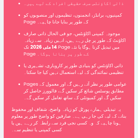
ذاتی اکاؤنٹس صرف حقیقی افراد کے لیے ہیں۔
کمپنیوں، برانڈز، انجمنوں، تنظیموں اور منصوبوں کو
Page کے طور پر بنایا جانا چاہیے۔
موجودہ کمپنی اکاؤنٹس، جو فی الحال ذاتی صارف
اکاؤنٹ کے طور پر چل رہے ہیں، انہیں زیادہ سے زیادہ
14 مئی 2026
تک Page میں تبدیل کرنا ہوگا یا نئے
Page کے طور پر بنانا ہوگا۔
ذاتی اکاؤنٹس کو بنیادی طور پر کاروباری، تشہیری یا
تنظیمی نمائندگی کے لیے استعمال نہیں کیا جا سکتا۔
Pages عوامی طور پر نظر آتے رہیں گے اور معمول کے
مطابق پوسٹس شائع کر سکیں گے، فالوورز حاصل کر
سکیں گے اور کمیونٹی کے ساتھ تعامل کر سکیں گے۔
یہ تبدیلی ہمارے پورٹل کو زیادہ واضح، شفاف اور محفوظ
بنانے کے لیے کی جا رہی ہے۔ صارفین کو واضح طور پر معلوم
ہونا چاہیے کہ وہ کسی نجی فرد سے رابطہ کر رہے ہیں یا
کسی کمپنی یا تنظیم سے۔