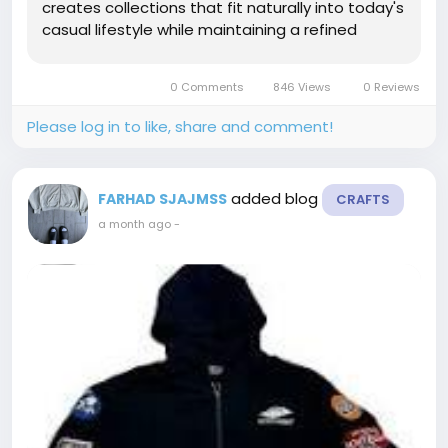
creates collections that fit naturally into today's
casual lifestyle while maintaining a refined
appearance. Every design focuses on comfort,
clean styling, and lasting durability. This
0 Comments
846 Views
0 Reviews
thoughtful approach has...
Please log in to like, share and comment!
added blog
FARHAD SJAJMSS
CRAFTS
a month ago
-