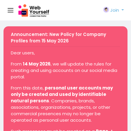
Join
Announcement: New Policy for Company
Profiles from 15 May 2026
Dear users,
From
14 May 2026
, we will update the rules for
creating and using accounts on our social media
portal.
From this date,
personal user accounts may
only be created and used by identifiable
natural persons
. Companies, brands,
associations, organizations, projects, or other
commercial presences may no longer be
operated as personal user accounts.