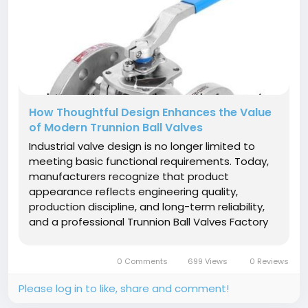
How Thoughtful Design Enhances the Value
of Modern Trunnion Ball Valves
Industrial valve design is no longer limited to
meeting basic functional requirements. Today,
manufacturers recognize that product
appearance reflects engineering quality,
production discipline, and long-term reliability,
and a professional Trunnion Ball Valves Factory
understands that every structural detail should
contribute to both operational performance
0 Comments
699 Views
0 Reviews
and user convenience. Well-balanced...
Please log in to like, share and comment!