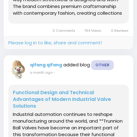
The brand combines premium craftsmanship
with contemporary fashion, creating collections
that appeal to people who appreciate
originality and quality. Every garment reflects
0 Comments
794 Views
0 Reviews
attention to detail, helping wearers...
Please log in to like, share and comment!
added blog
qifang qifang
OTHER
a month ago
-
Functional Design and Technical
Advantages of Modern Industrial Valve
Solutions
Industrial automation continues to reshape
manufacturing around the world, and **Trunnion
Ball Valves have become an important part of
this transformation because their functional