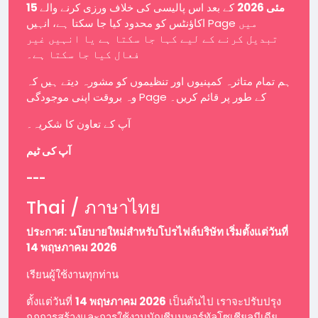
15 مئی 2026
کے بعد اس پالیسی کی خلاف ورزی کرنے والے
اکاؤنٹس کو محدود کیا جا سکتا ہے، انہیں Page میں
تبدیل کرنے کے لیے کہا جا سکتا ہے یا انہیں غیر
فعال کیا جا سکتا ہے۔
ہم تمام متاثرہ کمپنیوں اور تنظیموں کو مشورہ دیتے ہیں کہ
وہ بروقت اپنی موجودگی Page کے طور پر قائم کریں۔
آپ کے تعاون کا شکریہ۔
آپ کی ٹیم
---
Thai / ภาษาไทย
ประกาศ: นโยบายใหม่สำหรับโปรไฟล์บริษัท เริ่มตั้งแต่วันที่
14 พฤษภาคม 2026
เรียนผู้ใช้งานทุกท่าน
ตั้งแต่วันที่
14 พฤษภาคม 2026
เป็นต้นไป เราจะปรับปรุง
กฎการสร้างและการใช้งานบัญชีบนพอร์ทัลโซเชียลมีเดีย