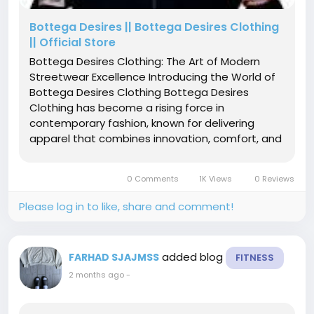
Bottega Desires || Bottega Desires Clothing
|| Official Store
Bottega Desires Clothing: The Art of Modern
Streetwear Excellence Introducing the World of
Bottega Desires Clothing Bottega Desires
Clothing has become a rising force in
contemporary fashion, known for delivering
apparel that combines innovation, comfort, and
premium craftsmanship. The brand caters to
individuals who seek more than ordinary clothing,
0 Comments
1K Views
0 Reviews
offering collections that embody confidence...
Please log in to like, share and comment!
added blog
FARHAD SJAJMSS
FITNESS
2 months ago
-