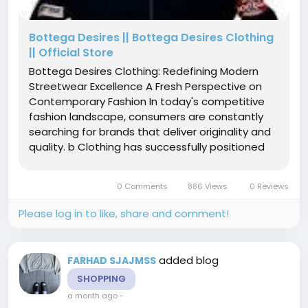
Bottega Desires || Bottega Desires Clothing
|| Official Store
Bottega Desires Clothing: Redefining Modern
Streetwear Excellence A Fresh Perspective on
Contemporary Fashion In today's competitive
fashion landscape, consumers are constantly
searching for brands that deliver originality and
quality. b Clothing has successfully positioned
itself as a trendsetting label that merges
modern aesthetics with exceptional
0 Comments
886 Views
0 Reviews
craftsmanship. Its collections...
Please log in to like, share and comment!
added blog
FARHAD SJAJMSS
SHOPPING
a month ago
-