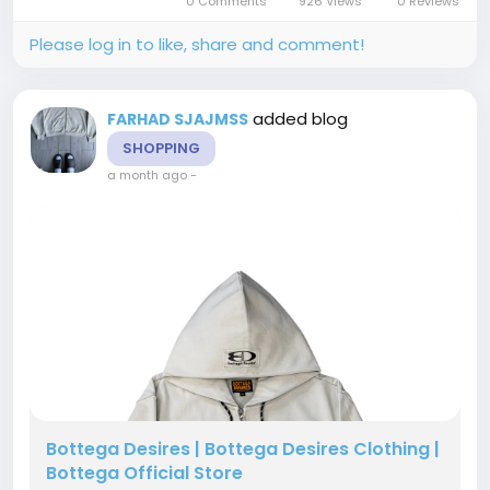
0 Comments
926 Views
0 Reviews
attention without appearing overly...
Please log in to like, share and comment!
added blog
FARHAD SJAJMSS
SHOPPING
a month ago
-
Bottega Desires | Bottega Desires Clothing |
Bottega Official Store