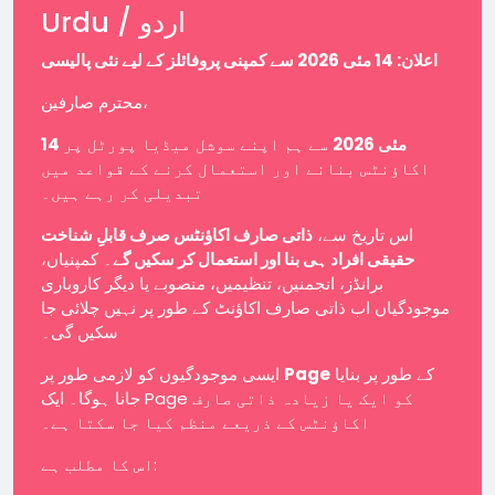
Urdu / اردو
اعلان: 14 مئی 2026 سے کمپنی پروفائلز کے لیے نئی پالیسی
محترم صارفین،
14 مئی 2026
سے ہم اپنے سوشل میڈیا پورٹل پر
اکاؤنٹس بنانے اور استعمال کرنے کے قواعد میں
تبدیلی کر رہے ہیں۔
اس تاریخ سے،
ذاتی صارف اکاؤنٹس صرف قابلِ شناخت
حقیقی افراد ہی بنا اور استعمال کر سکیں گے
۔ کمپنیاں،
برانڈز، انجمنیں، تنظیمیں، منصوبے یا دیگر کاروباری
موجودگیاں اب ذاتی صارف اکاؤنٹ کے طور پر نہیں چلائی جا
سکیں گی۔
ایسی موجودگیوں کو لازمی طور پر
Page
کے طور پر بنایا
جانا ہوگا۔ ایک Page کو ایک یا زیادہ ذاتی صارف
اکاؤنٹس کے ذریعے منظم کیا جا سکتا ہے۔
اس کا مطلب ہے: