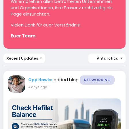
Wir empfehlen allen betroffenen Unternehmen
und Organisationen, ihre Präsenz rechtzeitig als
Page einzurichten.
Vielen Dank für euer Verständnis.
Euer Team
Recent Updates
Antarctica
added blog
Opp Hawks
NETWORKING
4 days ago
-