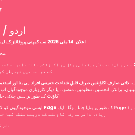
म
Urdu / اردو
اعلان: 14 مئی 2026 سے کمپنی پروفائلز کے لیے نئی پالیسی
محترم صارفین،
سے ہم اپنے سوشل میڈیا پورٹل پر اکاؤنٹس بنانے اور استعما
کے قواعد میں تبدیلی کر
سے
ذاتی صارف اکاؤنٹس صرف قابلِ شناخت حقیقی افراد ہی بنا اور استعم
نیاں، برانڈز، انجمنیں، تنظیمیں، منصوبے یا دیگر کاروباری موجودگیاں ا
اکاؤنٹ کے طور پر نہیں چلائی ج
ایسی موجودگیوں کو لازمی طور پر
Page
کے طور پر بنایا جانا ہوگا۔ ایک Page کو ایک یا
زیادہ ذاتی صارف اکاؤنٹس کے ذریعے منظم کیا جا
اس کا مطلب ہے: