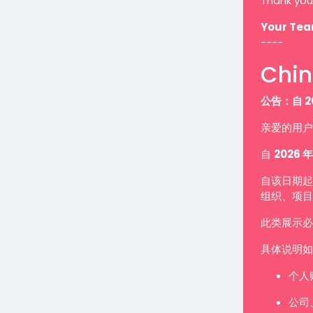
Thank you
Your Te
----
Chin
公告：自 2
亲爱的用户
自
2026 年
自该日期起
组织、项目
此类展示
具体说明如
个人
公司