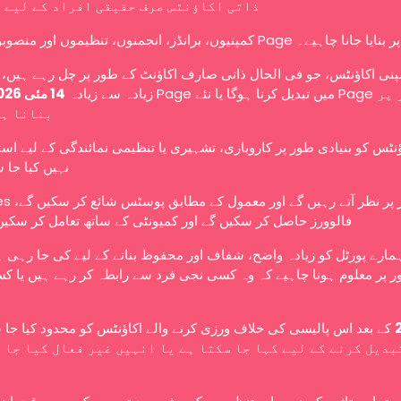
ذاتی اکاؤنٹس صرف حقیقی افراد کے لیے 
کمپنیوں، برانڈز، انجمنوں، تنظیموں اور منصوبوں کو Page ے۔
نی اکاؤنٹس، جو فی الحال ذاتی صارف اکاؤنٹ کے طور پر چل رہے ہیں، ا
زیادہ سے زیادہ
14 مئی 2026
بنانا ہ
ؤنٹس کو بنیادی طور پر کاروباری، تشہیری یا تنظیمی نمائندگی کے لیے اس
نہیں کیا جا 
عوامی طور پر نظر آتے رہ،
فالوورز حاصل کر سکیں گے اور کمیونٹی کے ساتھ تعامل کر سکیں
ہمارے پورٹل کو زیادہ واضح، شفاف اور محفوظ بنانے کے لیے کی جا رہی 
 پر معلوم ہونا چاہیے کہ وہ کسی نجی فرد سے رابطہ کر رہے ہیں یا کس
کے بعد اس پالیسی کی خلاف ورزی کرنے والے اکاؤنٹس کو محدود کیا جا،