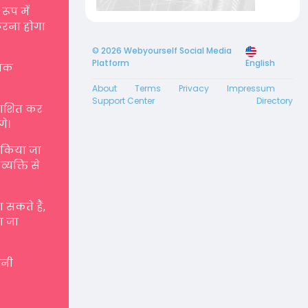
रूप में
करना होगा
© 2026 Webyourself Social Media
Platform
English
्मक
About
Terms
Privacy
Impressum
Support Center
Directory
रकाशित कर
गे।
ए किया जा
्यक्ति से
सकते हैं,
ा जा
पनी