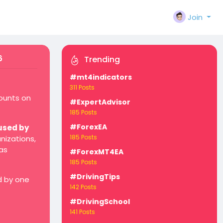
Join
6
Trending
#mt4indicators
311 Posts
counts on
#ExpertAdvisor
185 Posts
#ForexEA
used by
185 Posts
nizations,
as
#ForexMT4EA
185 Posts
#DrivingTips
d by one
142 Posts
#DrivingSchool
141 Posts