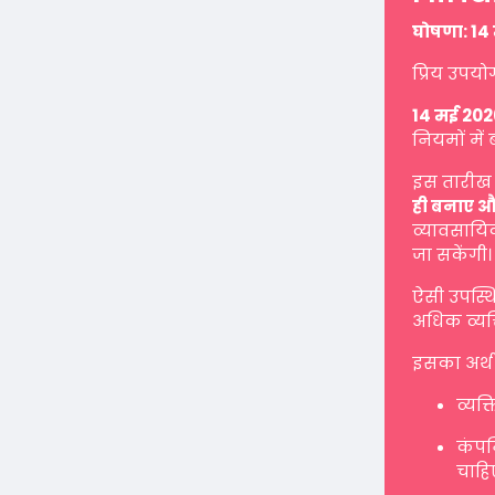
घोषणा: 14 
प्रिय उपयो
14 मई 202
नियमों में 
इस तारीख 
ही बनाए औ
व्यावसायिक
जा सकेंगी।
ऐसी उपस्थ
अधिक व्यक्
इसका अर्थ 
व्यक्
कंपनि
चाहि