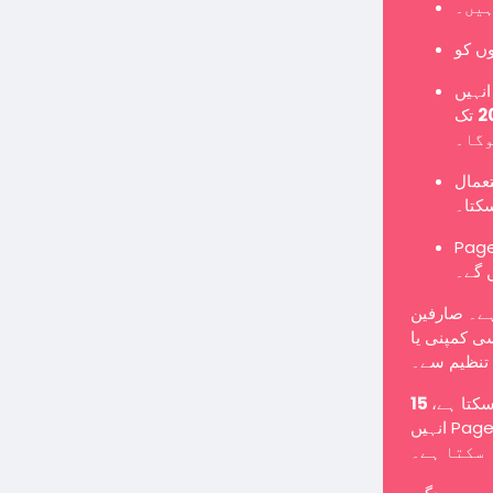
ہیں۔
نہیں
تک Page میں تبدیل کرنا ہوگا یا نئے Page کے طور پر
وگا۔
تعمال
سکتا۔
Pages یں گے اور معمول کے مطابق پوسٹس شائع کر سکیں گے
 گے۔
ہے۔ صارفین
ی کمپنی یا
تنظیم سے۔
 سکتا ہے
انہیں Page میں تبدیل کرنے کے لیے کہا جا سکتا ہے یا انہیں غیر فعال کیا جا
سکتا ہے۔