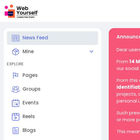
Announce
News Feed
Dear users
Mine
From
14 
EXPLORE
our social
Pages
From this
identifia
Groups
projects,
personal 
Events
Such pres
Reels
or more p
Blogs
This mean