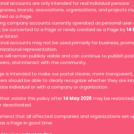
onal accounts are only intended for real individual persons.
anies, brands, associations, organizations, and projects m
ted as a Page.
ting company accounts currently operated as personal user
 be converted to a Page or newly created as a Page by
14
he latest.
onal accounts may not be used primarily for business, promo
nizational representation.
s will remain publicly visible and can continue to publish pos
owers, and interact with the community.
ge is intended to make our portal clearer, more transparent
ers should be able to clearly recognize whether they are in
vate individual or with a company or organization.
hat violate this policy after
14 May 2026
may be restricted
or deactivated.
end that all affected companies and organizations set up
as a Page in good time.