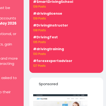
#SmartDrivingSchool
139 Posts
ust be
#drivinglicense
 accounts
139 Posts
 May 2026
#DrivingInstructor
138 Posts
tional, or
#DrivingTest
135 Posts
ts, gain
#drivingtraining
130 Posts
, and more
#forexexpertadvisor
teracting
127 Posts
, asked to
Sponsored
 their