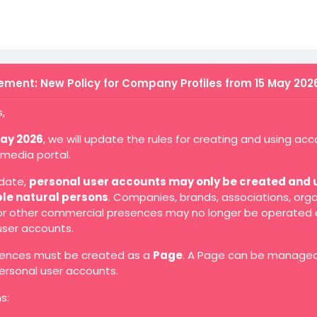
ment: New Policy for Company Profiles from 15 May 202
,
May 2026
, we will update the rules for creating and using ac
 media portal.
 date,
personal user accounts may only be created and 
ble natural persons
. Companies, brands, associations, orga
 or other commercial presences may no longer be operated 
user accounts.
ences must be created as a
Page
. A Page can be manage
ersonal user accounts.
s: