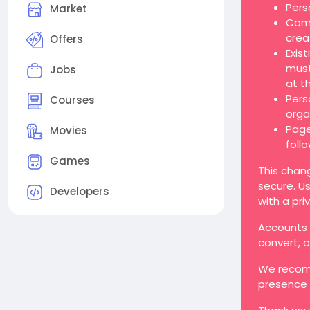
Pers
Market
Comp
crea
Offers
Exis
must
Jobs
at t
Pers
Courses
orga
Page
Movies
foll
Games
This chan
secure. Us
Developers
with a pri
Accounts t
convert, 
We recomm
presence 