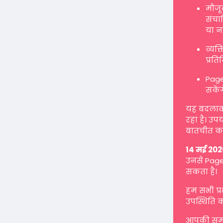
मौजू
संचाल
या न
व्यक
प्रत
Page
सकें
यह बदलाव ह
रहा है। उप
बातचीत कर
14 मई 202
उनसे Page 
सकता है।
हम सभी प्
उपस्थिति क
आपकी समझ