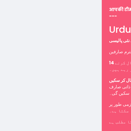
आपकी टी
---
ل کرنے
 رہے ہیں۔
ال کر سکیں
ب ذاتی صارف
ا سکیں گی۔
 سکتا ہے۔