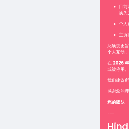
目前
换为
个人
主页
此项变更旨
个人互动，
在
2026 年
或被停用。
我们建议所
感谢您的理
您的团队
---
Hindi