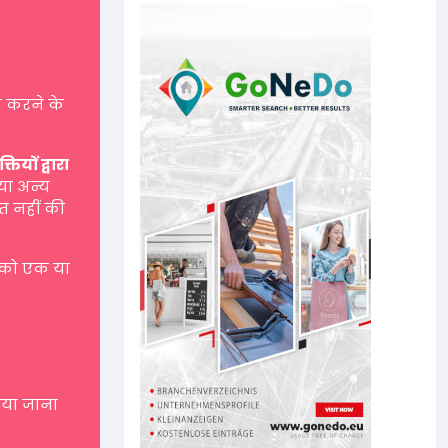
 करने के
यों द्वारा
 या अन्य
त नहीं की
 को एक या
नाया जाना