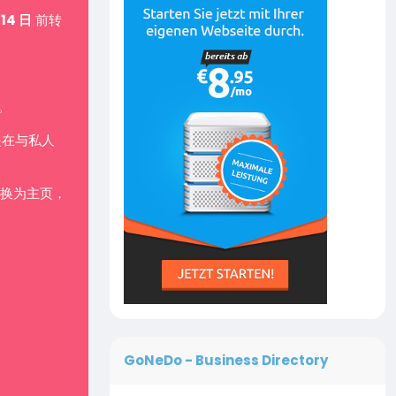
 14 日
前转
。
是在与私人
换为主页，
GoNeDo - Business Directory