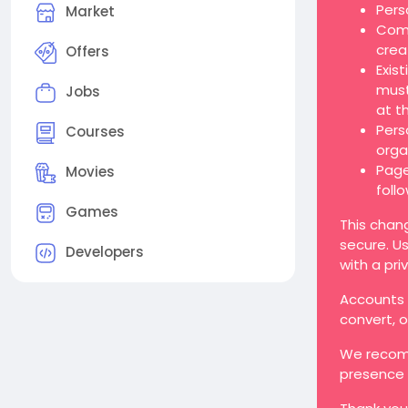
Pers
Market
Comp
crea
Offers
Exis
must
Jobs
at t
Pers
Courses
orga
Page
Movies
foll
Games
This chan
secure. Us
Developers
with a pri
Accounts t
convert, 
We recomm
presence 