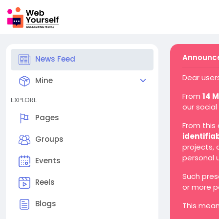
Announce
News Feed
Dear users
Mine
From
14 
EXPLORE
our social
Pages
From this
identifia
Groups
projects,
personal 
Events
Such pres
Reels
or more p
Blogs
This mean