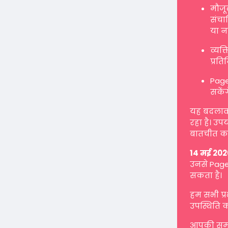
मौजू
संचाल
या न
व्यक
प्रत
Page
सकें
यह बदलाव ह
रहा है। उप
बातचीत कर
14 मई 202
उनसे Page 
सकता है।
हम सभी प्
उपस्थिति क
आपकी समझ