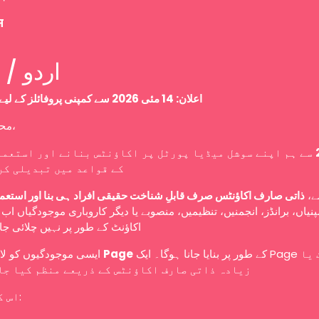
म
Urdu / اردو
اعلان: 14 مئی 2026 سے کمپنی پروفائلز کے لیے نئی پالیسی
محترم صارفین،
سے ہم اپنے سوشل میڈیا پورٹل پر اکاؤنٹس بنانے اور استعما
کے قواعد میں تبدیلی کر
سے
ذاتی صارف اکاؤنٹس صرف قابلِ شناخت حقیقی افراد ہی بنا اور استعم
نیاں، برانڈز، انجمنیں، تنظیمیں، منصوبے یا دیگر کاروباری موجودگیاں ا
اکاؤنٹ کے طور پر نہیں چلائی ج
ایسی موجودگیوں کو لازمی طور پر
Page
کے طور پر بنایا جانا ہوگا۔ ایک Page کو ایک یا
زیادہ ذاتی صارف اکاؤنٹس کے ذریعے منظم کیا جا
اس کا مطلب ہے: