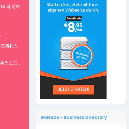
 14 日
前转
。
是在与私人
换为主页，
GoNeDo - Business Directory