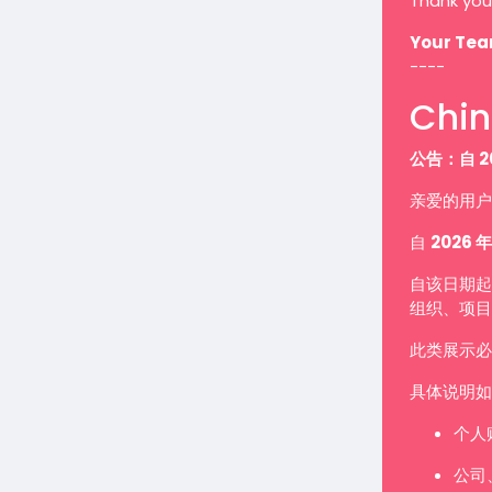
Thank you
Your Te
----
Chin
公告：自 2
亲爱的用户
自
2026 年
自该日期起
组织、项目
此类展示
具体说明如
个人
公司