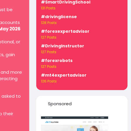
#SmartDrivingSchool
131 Posts
ust be
#drivinglicense
 accounts
128 Posts
 May 2026
#forexexpertadvisor
127 Posts
tional, or
#DrivingInstructor
127 Posts
ts, gain
#forexrobots
127 Posts
, and more
#mt4expertadvisor
teracting
126 Posts
, asked to
Sponsored
 their