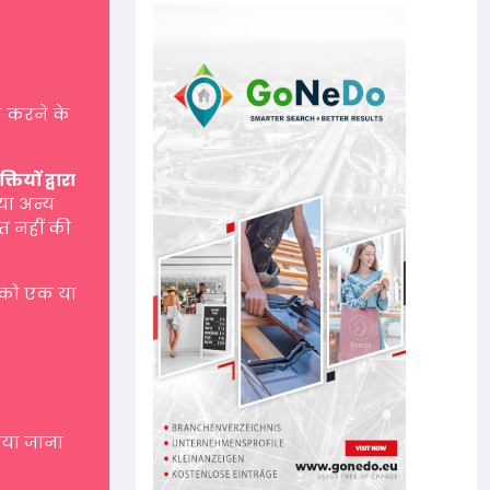
 करने के
यों द्वारा
 या अन्य
त नहीं की
 को एक या
नाया जाना