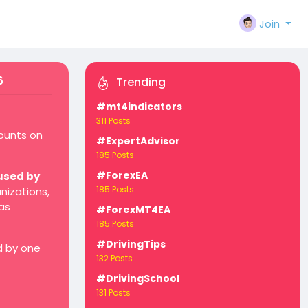
Join
6
Trending
#mt4indicators
311 Posts
counts on
#ExpertAdvisor
185 Posts
#ForexEA
used by
185 Posts
nizations,
as
#ForexMT4EA
185 Posts
#DrivingTips
d by one
132 Posts
#DrivingSchool
131 Posts