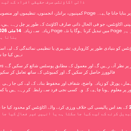
ذاتی اکاؤنٹس صرف حقیقی افراد کے لیے 
کمپنیوں، برانڈز، انجمنوں، تنظیموں اور منصوبوں کو Page ے۔
نی اکاؤنٹس، جو فی الحال ذاتی صارف اکاؤنٹ کے طور پر چل رہے ہیں، ا
زیادہ سے زیادہ
14 مئی 2026
بنانا ہ
ؤنٹس کو بنیادی طور پر کاروباری، تشہیری یا تنظیمی نمائندگی کے لیے اس
نہیں کیا جا 
عوامی طور پر نظر آتے رہ،
فالوورز حاصل کر سکیں گے اور کمیونٹی کے ساتھ تعامل کر سکیں
ہمارے پورٹل کو زیادہ واضح، شفاف اور محفوظ بنانے کے لیے کی جا رہی 
 پر معلوم ہونا چاہیے کہ وہ کسی نجی فرد سے رابطہ کر رہے ہیں یا کس
کے بعد اس پالیسی کی خلاف ورزی کرنے والے اکاؤنٹس کو محدود کیا جا،