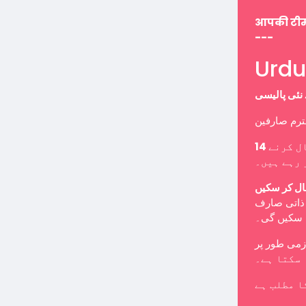
आपकी टी
---
ل کرنے
 رہے ہیں۔
ال کر سکیں
ب ذاتی صارف
ا سکیں گی۔
 سکتا ہے۔