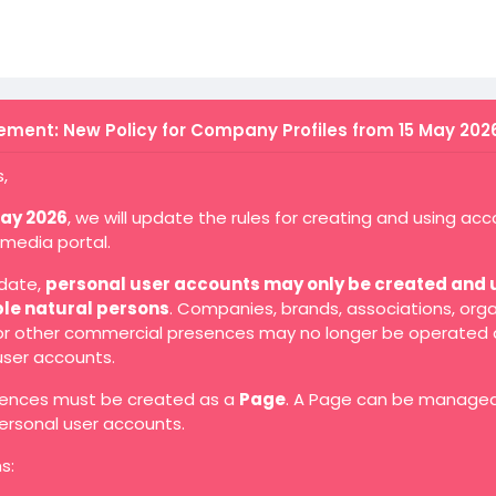
ment: New Policy for Company Profiles from 15 May 202
,
May 2026
, we will update the rules for creating and using ac
 media portal.
 date,
personal user accounts may only be created and 
ble natural persons
. Companies, brands, associations, orga
 or other commercial presences may no longer be operated 
user accounts.
ences must be created as a
Page
. A Page can be manage
ersonal user accounts.
s: