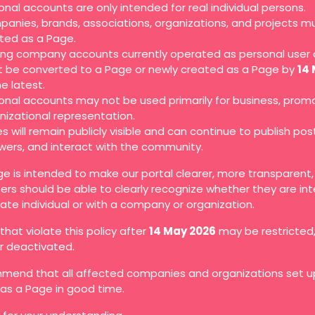
onal accounts are only intended for real individual persons.
anies, brands, associations, organizations, and projects m
ted as a Page.
ting company accounts currently operated as personal user
 be converted to a Page or newly created as a Page by
14
he latest.
onal accounts may not be used primarily for business, promo
nizational representation.
s will remain publicly visible and can continue to publish pos
owers, and interact with the community.
ge is intended to make our portal clearer, more transparent
ers should be able to clearly recognize whether they are in
vate individual or with a company or organization.
hat violate this policy after
14 May 2026
may be restricted
or deactivated.
end that all affected companies and organizations set up
as a Page in good time.