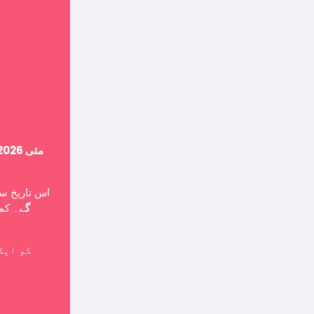
14 مئی 2026
اس تاریخ ،
گے
۔ کمپ