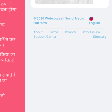
रूप में
करना होगा
© 2026 Webyourself Social Media
Platform
English
्मक
About
Terms
Privacy
Impressum
Support Center
Directory
रकाशित कर
गे।
ए किया जा
्यक्ति से
सकते हैं,
ा जा
पनी