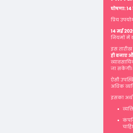
घोषणा: 14 
प्रिय उपयो
14 मई 202
नियमों में 
इस तारीख 
ही बनाए औ
व्यावसायिक
जा सकेंगी।
ऐसी उपस्थ
अधिक व्यक्
इसका अर्थ 
व्यक्
कंपनि
चाहि