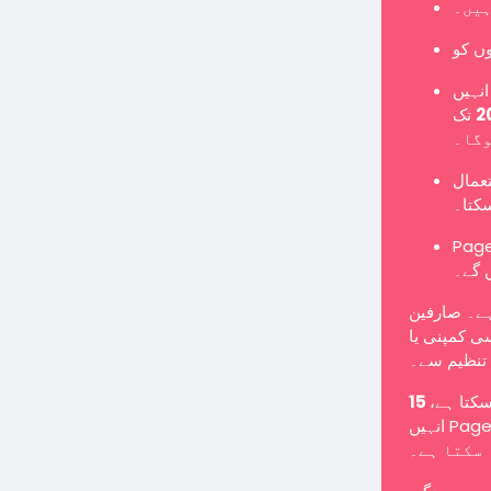
ہیں۔
نہیں
تک Page میں تبدیل کرنا ہوگا یا نئے Page کے طور پر
وگا۔
تعمال
سکتا۔
Pages یں گے اور معمول کے مطابق پوسٹس شائع کر سکیں گے
 گے۔
ہے۔ صارفین
ی کمپنی یا
تنظیم سے۔
 سکتا ہے
انہیں Page میں تبدیل کرنے کے لیے کہا جا سکتا ہے یا انہیں غیر فعال کیا جا
سکتا ہے۔