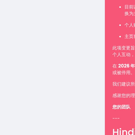
目前
换为
个人
主页
此项变更旨
个人互动，
在
2026 年
或被停用。
我们建议所
感谢您的理
您的团队
---
Hindi