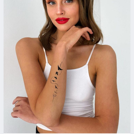
https://youtube.com/shorts/PJoH6DNVdVE?
si=1nrzNS_SpeYExE8t