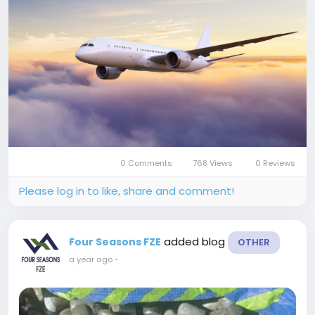
0 Comments
768 Views
0 Reviews
Please log in to like, share and comment!
added blog
Four Seasons FZE
OTHER
a year ago
-