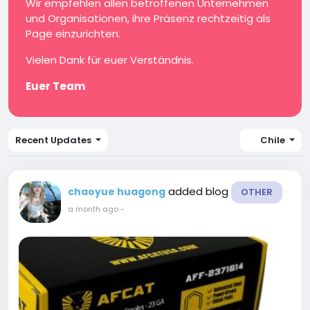
Wir empfehlen allen betroffenen Unternehmen
und Organisationen, ihre Präsenz rechtzeitig als
Page einzurichten.
Vielen Dank für euer Verständnis.
Euer Team
Recent Updates
Chile
added blog
chaoyue huagong
OTHER
a month ago
-