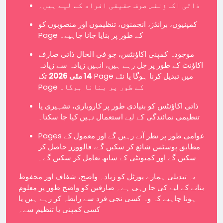
ذاتی اکاؤنٹس صرف حقیقی افراد کے لیے ہیں۔
کمپنیوں، برانڈز، انجمنوں، تنظیموں اور منصوبوں کو
Page کے طور پر بنایا جانا چاہیے۔
موجودہ کمپنی اکاؤنٹس، جو فی الحال ذاتی صارف
اکاؤنٹ کے طور پر چل رہے ہیں، انہیں زیادہ سے زیادہ
14 مئی 2026
تک Page میں تبدیل کرنا ہوگا یا نئے
Page کے طور پر بنانا ہوگا۔
ذاتی اکاؤنٹس کو بنیادی طور پر کاروباری، تشہیری یا
تنظیمی نمائندگی کے لیے استعمال نہیں کیا جا سکتا۔
Pages عوامی طور پر نظر آتے رہیں گے اور معمول کے
مطابق پوسٹس شائع کر سکیں گے، فالوورز حاصل کر
سکیں گے اور کمیونٹی کے ساتھ تعامل کر سکیں گے۔
یہ تبدیلی ہمارے پورٹل کو زیادہ واضح، شفاف اور محفوظ
بنانے کے لیے کی جا رہی ہے۔ صارفین کو واضح طور پر معلوم
ہونا چاہیے کہ وہ کسی نجی فرد سے رابطہ کر رہے ہیں یا
کسی کمپنی یا تنظیم سے۔