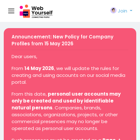
Join
Announcement: New Policy for Company
Profiles from 15 May 2026
Dear users,
From
14 May 2026
, we will update the rules for
creating and using accounts on our social media
portal.
From this date,
personal user accounts may
only be created and used by identifiable
natural persons
. Companies, brands,
associations, organizations, projects, or other
commercial presences may no longer be
operated as personal user accounts.