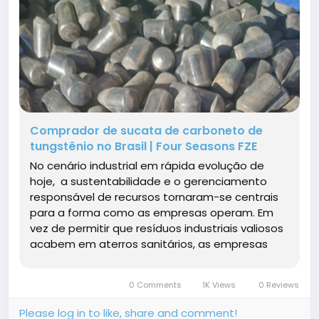
Comprador de sucata de carboneto de
tungstênio no Brasil | Four Seasons FZE
No cenário industrial em rápida evolução de
hoje, a sustentabilidade e o gerenciamento
responsável de recursos tornaram-se centrais
para a forma como as empresas operam. Em
vez de permitir que resíduos industriais valiosos
acabem em aterros sanitários, as empresas
agora estão se concentrando na reciclagem e
reutilização...
0 Comments
1K Views
0 Reviews
Please log in to like, share and comment!