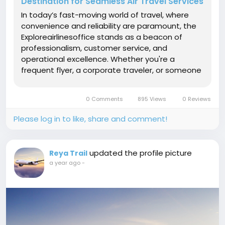
Destination for Seamless Air Travel Services
In today’s fast-moving world of travel, where
convenience and reliability are paramount, the
Exploreairlinesoffice stands as a beacon of
professionalism, customer service, and
operational excellence. Whether you're a
frequent flyer, a corporate traveler, or someone
planning their first trip abroad, the
Exploreairlinesoffice is designed to make your
0 Comments
895 Views
0 Reviews
travel experience smoother, easier, and...
Please log in to like, share and comment!
updated the profile picture
Reya Trail
a year ago
-