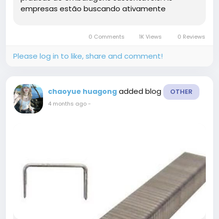
empresas estão buscando ativamente
fornecedores de materiais confiáveis ​​que
possam atender às aplicações de...
0 Comments
1K Views
0 Reviews
Please log in to like, share and comment!
added blog
chaoyue huagong
OTHER
4 months ago
-