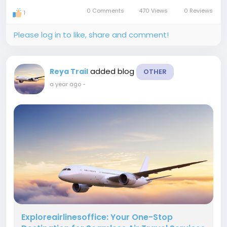
0 Comments
470 Views
0 Reviews
1
Please log in to like, share and comment!
added blog
Reya Trail
OTHER
a year ago
-
Exploreairlinesoffice: Your One-Stop