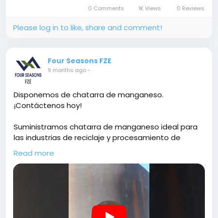
0 Comments
1K Views
0 Reviews
Please log in to like, share and comment!
Four Seasons FZE
9 months ago
-
Disponemos de chatarra de manganeso.
¡Contáctenos hoy!
Suministramos chatarra de manganeso ideal para
las industrias de reciclaje y procesamiento de
metales. Stock constante, suministro fiable y
Read more
entrega puntual. Perfecto para compradores que
buscan cantidades regulares. Contáctenos para
consultar precios y disponibilidad.
Material: Desechos de manganeso
Código de oferta: ASME0230102574