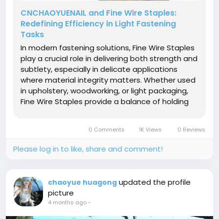
CNCHAOYUENAIL and Fine Wire Staples:
Redefining Efficiency in Light Fastening
Tasks
In modern fastening solutions, Fine Wire Staples
play a crucial role in delivering both strength and
subtlety, especially in delicate applications
where material integrity matters. Whether used
in upholstery, woodworking, or light packaging,
Fine Wire Staples provide a balance of holding
power and minimal surface impact, making
them a preferred choice for professionals
0 Comments
1K Views
0 Reviews
seeking refined results....
Please log in to like, share and comment!
updated the profile
chaoyue huagong
picture
4 months ago
-