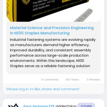
Material Science and Precision Engineering
in N100 Staples Manufacturing
Industrial fastening systems are evolving rapidly
as manufacturers demand higher efficiency,
improved durability, and consistent assembly
performance across large-scale production
environments. Within this landscape, N100
Staples serve as a reliable fastening solution
designed to support stable joining performance
in furniture manufacturing, packaging
0 Comments
610 Views
0 Reviews
reinforcement, woodworking, and general...
Please log in to like, share and comment!
added blog
Four Seasons FZE
OTHER