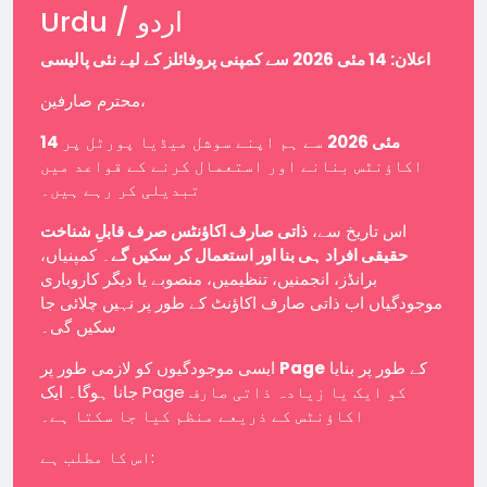
Urdu / اردو
اعلان: 14 مئی 2026 سے کمپنی پروفائلز کے لیے نئی پالیسی
محترم صارفین،
14 مئی 2026
سے ہم اپنے سوشل میڈیا پورٹل پر
اکاؤنٹس بنانے اور استعمال کرنے کے قواعد میں
تبدیلی کر رہے ہیں۔
اس تاریخ سے،
ذاتی صارف اکاؤنٹس صرف قابلِ شناخت
حقیقی افراد ہی بنا اور استعمال کر سکیں گے
۔ کمپنیاں،
برانڈز، انجمنیں، تنظیمیں، منصوبے یا دیگر کاروباری
موجودگیاں اب ذاتی صارف اکاؤنٹ کے طور پر نہیں چلائی جا
سکیں گی۔
ایسی موجودگیوں کو لازمی طور پر
Page
کے طور پر بنایا
جانا ہوگا۔ ایک Page کو ایک یا زیادہ ذاتی صارف
اکاؤنٹس کے ذریعے منظم کیا جا سکتا ہے۔
اس کا مطلب ہے: