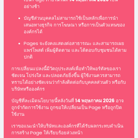
อย่างช้า
บัญชีส่วนบุคคลไม่สามารถใช้เป็นหลักเพื่อการนำ
เสนอทางธุรกิจ การโฆษณา หรือการเป็นตัวแทนของ
องค์กรได้
Pages จะยังคงแสดงต่อสาธารณะ และสามารถเผย
แพร่โพสต์ เพิ่มผู้ติดตาม และโต้ตอบกับชุมชนได้ตาม
ปกติ
การเปลี่ยนแปลงนี้มีวัตถุประสงค์เพื่อทำให้พอร์ทัลของเรา
ชัดเจน โปร่งใส และปลอดภัยยิ่งขึ้น ผู้ใช้งานควรสามารถ
ทราบได้อย่างชัดเจนว่ากำลังติดต่อกับบุคคลส่วนตัว หรือกับ
บริษัทหรือองค์กร
บัญชีที่ละเมิดนโยบายนี้หลังวันที่
14 พฤษภาคม 2026
อาจ
ถูกจำกัดการใช้งาน ถูกขอให้เปลี่ยนเป็น Page หรือถูกปิด
ใช้งาน
เราขอแนะนำให้บริษัทและองค์กรที่ได้รับผลกระทบดำเนิน
การสร้าง Page ให้เรียบร้อยล่วงหน้า