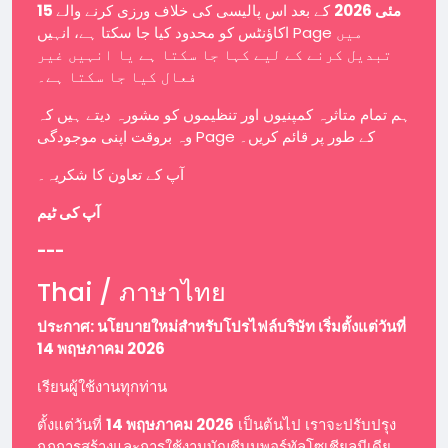
15 مئی 2026
کے بعد اس پالیسی کی خلاف ورزی کرنے والے
اکاؤنٹس کو محدود کیا جا سکتا ہے، انہیں Page میں
تبدیل کرنے کے لیے کہا جا سکتا ہے یا انہیں غیر
فعال کیا جا سکتا ہے۔
ہم تمام متاثرہ کمپنیوں اور تنظیموں کو مشورہ دیتے ہیں کہ
وہ بروقت اپنی موجودگی Page کے طور پر قائم کریں۔
آپ کے تعاون کا شکریہ۔
آپ کی ٹیم
---
Thai / ภาษาไทย
ประกาศ: นโยบายใหม่สำหรับโปรไฟล์บริษัท เริ่มตั้งแต่วันที่
14 พฤษภาคม 2026
เรียนผู้ใช้งานทุกท่าน
ตั้งแต่วันที่
14 พฤษภาคม 2026
เป็นต้นไป เราจะปรับปรุง
กฎการสร้างและการใช้งานบัญชีบนพอร์ทัลโซเชียลมีเดีย