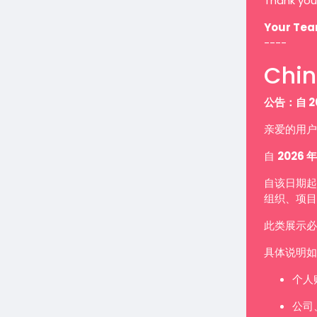
Thank you
Your Te
----
Chin
公告：自 2
亲爱的用户
自
2026 年
自该日期起
组织、项目
此类展示
具体说明如
个人
公司