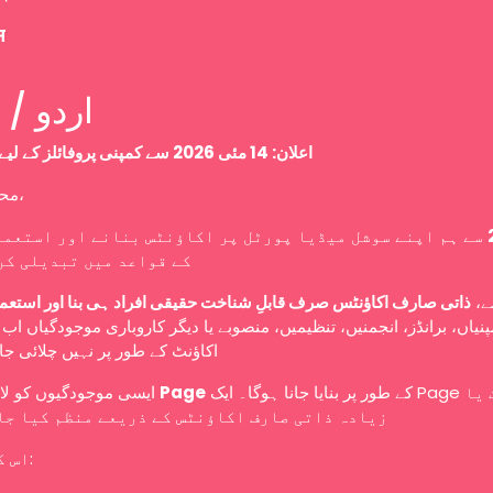
म
Urdu / اردو
اعلان: 14 مئی 2026 سے کمپنی پروفائلز کے لیے نئی پالیسی
محترم صارفین،
سے ہم اپنے سوشل میڈیا پورٹل پر اکاؤنٹس بنانے اور استعما
کے قواعد میں تبدیلی کر
سے
ذاتی صارف اکاؤنٹس صرف قابلِ شناخت حقیقی افراد ہی بنا اور استعم
نیاں، برانڈز، انجمنیں، تنظیمیں، منصوبے یا دیگر کاروباری موجودگیاں ا
اکاؤنٹ کے طور پر نہیں چلائی ج
ایسی موجودگیوں کو لازمی طور پر
Page
کے طور پر بنایا جانا ہوگا۔ ایک Page کو ایک یا
زیادہ ذاتی صارف اکاؤنٹس کے ذریعے منظم کیا جا
اس کا مطلب ہے: