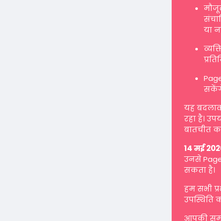
मौजू
संचाल
या न
व्यक
प्रत
Page
सकें
यह बदलाव ह
रहा है। उप
बातचीत कर
14 मई 202
उनसे Page 
सकता है।
हम सभी प्
उपस्थिति क
आपकी समझ