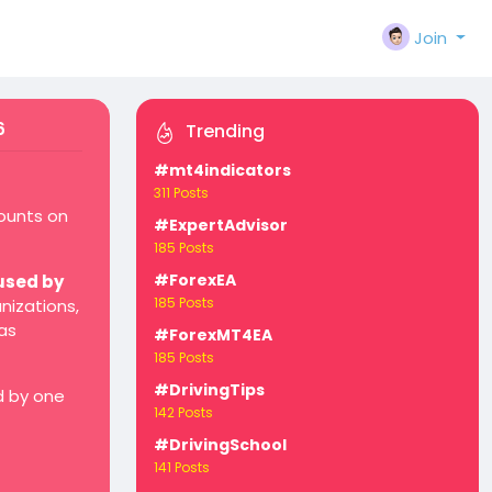
Join
6
Trending
#mt4indicators
311 Posts
counts on
#ExpertAdvisor
185 Posts
#ForexEA
used by
185 Posts
nizations,
as
#ForexMT4EA
185 Posts
#DrivingTips
d by one
142 Posts
#DrivingSchool
141 Posts