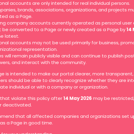
onal accounts are only intended for real individual persons.
anies, brands, associations, organizations, and projects m
ted as a Page.
ting company accounts currently operated as personal user
 be converted to a Page or newly created as a Page by
14
he latest.
onal accounts may not be used primarily for business, promo
nizational representation.
s will remain publicly visible and can continue to publish pos
owers, and interact with the community.
ge is intended to make our portal clearer, more transparent
ers should be able to clearly recognize whether they are in
vate individual or with a company or organization.
hat violate this policy after
14 May 2026
may be restricted
or deactivated.
end that all affected companies and organizations set up
as a Page in good time.