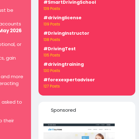
#SmartDrivingSchool
139 Posts
ust be
#drivinglicense
 accounts
139 Posts
 May 2026
#DrivingInstructor
138 Posts
tional, or
#DrivingTest
135 Posts
ts, gain
#drivingtraining
130 Posts
, and more
#forexexpertadvisor
teracting
127 Posts
, asked to
Sponsored
 their