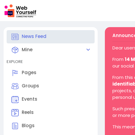
Announce
News Feed
Dear users
Mine
From
14 
EXPLORE
our social
Pages
From this
identifia
Groups
projects,
personal 
Events
Such pres
Reels
or more p
Blogs
This mean