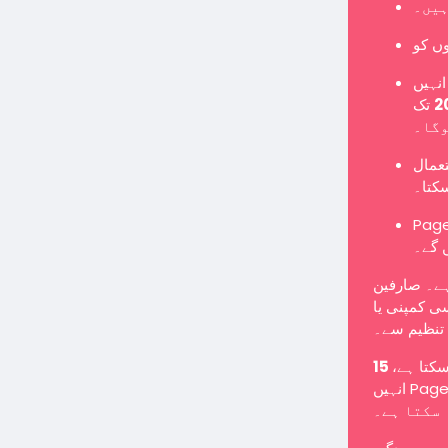
ہیں۔
نہیں
تک Page میں تبدیل کرنا ہوگا یا نئے Page کے طور پر
وگا۔
تعمال
سکتا۔
Pages یں گے اور معمول کے مطابق پوسٹس شائع کر سکیں گے
 گے۔
ہے۔ صارفین
ی کمپنی یا
تنظیم سے۔
 سکتا ہے
انہیں Page میں تبدیل کرنے کے لیے کہا جا سکتا ہے یا انہیں غیر فعال کیا جا
سکتا ہے۔