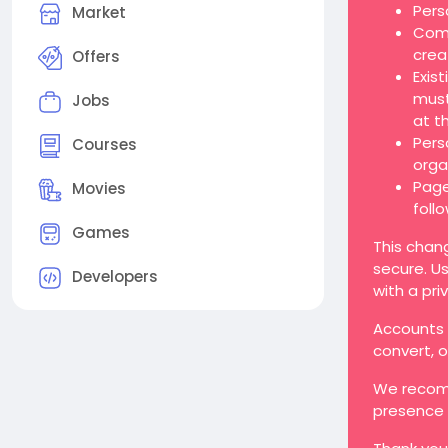
Pers
Market
Comp
crea
Offers
Exis
must
Jobs
at t
Pers
Courses
orga
Page
Movies
foll
Games
This chan
secure. Us
Developers
with a pri
Accounts t
convert, 
We recomm
presence 