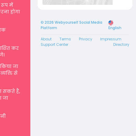
रूप में
करना होगा
© 2026 Webyourself Social Media
Platform
English
्मक
About
Terms
Privacy
Impressum
Support Center
Directory
रकाशित कर
गे।
ए किया जा
्यक्ति से
सकते हैं,
ा जा
पनी