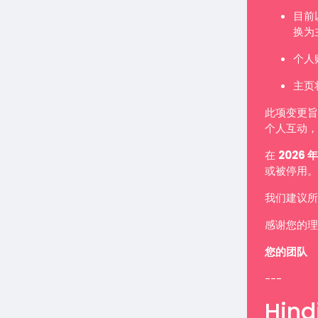
目前
换为
个人
主页
此项变更旨
个人互动，
在
2026 年
或被停用。
我们建议所
感谢您的理
您的团队
---
Hindi