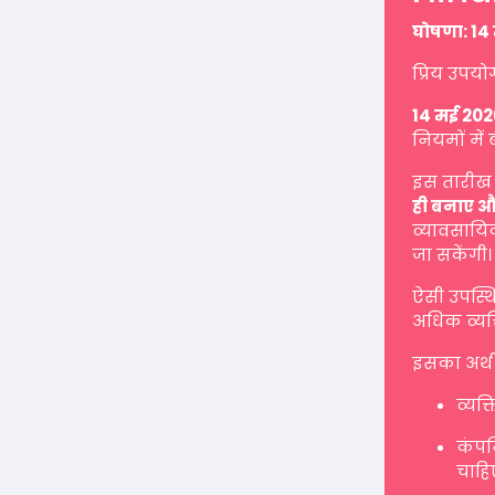
घोषणा: 14 
प्रिय उपयो
14 मई 202
नियमों में 
इस तारीख 
ही बनाए औ
व्यावसायिक
जा सकेंगी।
ऐसी उपस्थ
अधिक व्यक्
इसका अर्थ 
व्यक्
कंपनि
चाहि