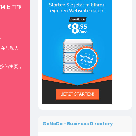
 14 日
前转
。
是在与私人
换为主页，
GoNeDo - Business Directory