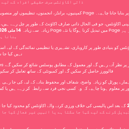
ذاتی اکاؤنٹس صرف حقیقی افراد کے لیے 
کمپنیوں، برانڈز، انجمنوں، تنظیموں اور منصوبوں کو Page ے۔
نی اکاؤنٹس، جو فی الحال ذاتی صارف اکاؤنٹ کے طور پر چل رہے ہیں، ا
زیادہ سے زیادہ
14 مئی 2026
بنانا ہ
ؤنٹس کو بنیادی طور پر کاروباری، تشہیری یا تنظیمی نمائندگی کے لیے اس
نہیں کیا جا 
عوامی طور پر نظر آتے رہ،
فالوورز حاصل کر سکیں گے اور کمیونٹی کے ساتھ تعامل کر سکیں
ہمارے پورٹل کو زیادہ واضح، شفاف اور محفوظ بنانے کے لیے کی جا رہی 
 پر معلوم ہونا چاہیے کہ وہ کسی نجی فرد سے رابطہ کر رہے ہیں یا کس
کے بعد اس پالیسی کی خلاف ورزی کرنے والے اکاؤنٹس کو محدود کیا جا،