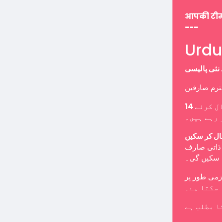
आपकी टी
---
ل کرنے
 رہے ہیں۔
ال کر سکیں
ب ذاتی صارف
ا سکیں گی۔
 سکتا ہے۔