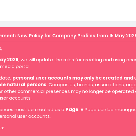
ment: New Policy for Company Profiles from 15 May 202
,
May 2026
, we will update the rules for creating and using ac
 media portal.
 date,
personal user accounts may only be created and 
ble natural persons
. Companies, brands, associations, orga
 or other commercial presences may no longer be operated 
user accounts.
ences must be created as a
Page
. A Page can be manage
ersonal user accounts.
s: