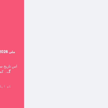
14 مئی 2026
اس تاریخ ،
گے
۔ کمپ