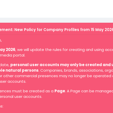
ment: New Policy for Company Profiles from 15 May 202
,
May 2026
, we will update the rules for creating and using ac
 media portal.
 date,
personal user accounts may only be created and 
ble natural persons
. Companies, brands, associations, orga
 or other commercial presences may no longer be operated 
user accounts.
ences must be created as a
Page
. A Page can be manage
ersonal user accounts.
s: