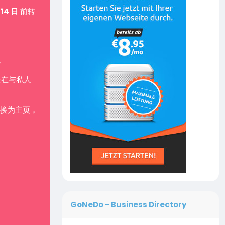
 14 日
前转
。
是在与私人
换为主页，
GoNeDo - Business Directory