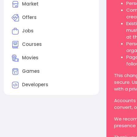
Pers
Market
Comp
crea
Offers
Exis
must
Jobs
at t
Pers
Courses
orga
Page
Movies
foll
Games
This chan
secure. Us
Developers
with a pri
Accounts t
convert, 
We recomm
presence 