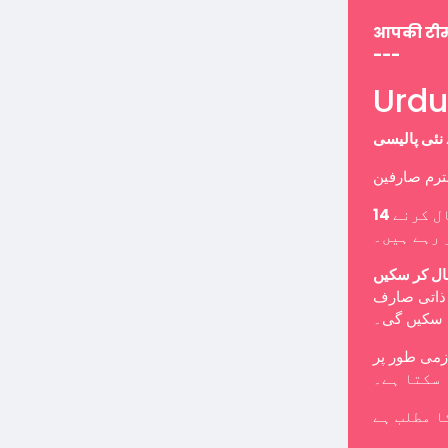
आपकी टी
---
ل کرنے
 رہے ہیں۔
ال کر سکیں
ب ذاتی صارف
ا سکیں گی۔
 سکتا ہے۔