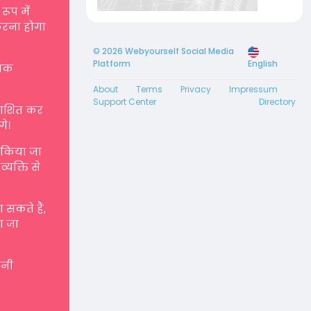
रूप में
करना होगा
© 2026 Webyourself Social Media
Platform
English
्मक
About
Terms
Privacy
Impressum
Support Center
Directory
रकाशित कर
गे।
ए किया जा
्यक्ति से
सकते हैं,
ा जा
पनी