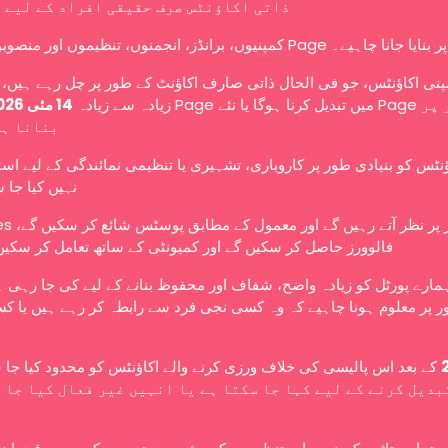
ذاتی اکاؤنٹس صرف حقیقی افراد کے لیے 
کمپنیوں، برانڈز، انجمنوں، تنظیموں اور منصوبوں کو Page ے۔
نی اکاؤنٹس، جو فی الحال ذاتی صارف اکاؤنٹ کے طور پر چل رہے ہیں، ا
زیادہ سے زیادہ
14 مئی 2026
بنانا ہ
ؤنٹس کو بنیادی طور پر کاروباری، تشہیری یا تنظیمی نمائندگی کے لیے اس
نہیں کیا جا 
عوامی طور پر نظر آتے رہ،
فالوورز حاصل کر سکیں گے اور کمیونٹی کے ساتھ تعامل کر سکیں
ہمارے پورٹل کو زیادہ واضح، شفاف اور محفوظ بنانے کے لیے کی جا رہی 
 پر معلوم ہونا چاہیے کہ وہ کسی نجی فرد سے رابطہ کر رہے ہیں یا کس
کے بعد اس پالیسی کی خلاف ورزی کرنے والے اکاؤنٹس کو محدود کیا جا،