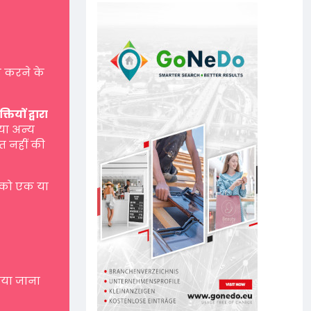
 करने के
यों द्वारा
 या अन्य
त नहीं की
 को एक या
नाया जाना