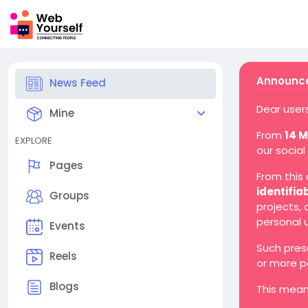
Announce
News Feed
Dear users
Mine
From
14 
EXPLORE
our social
Pages
From this
identifia
Groups
projects,
personal 
Events
Such pres
Reels
or more p
Blogs
This mean