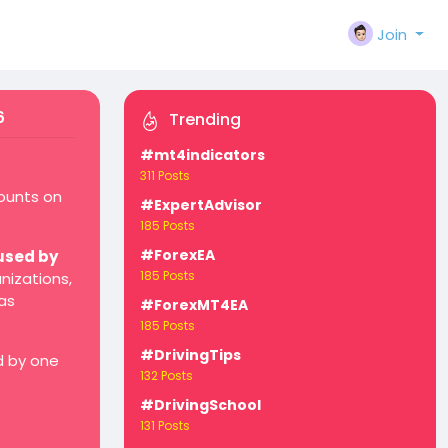
Join
6
Trending
#mt4indicators
311 Posts
counts on
#ExpertAdvisor
185 Posts
#ForexEA
used by
185 Posts
nizations,
as
#ForexMT4EA
185 Posts
#DrivingTips
d by one
132 Posts
#DrivingSchool
131 Posts