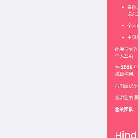
目前
换为
个人
主页
此项变更旨
个人互动，
在
2026 年
或被停用。
我们建议所
感谢您的理
您的团队
---
Hindi