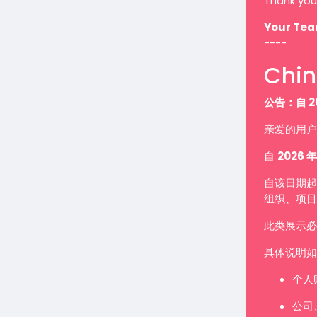
Thank you
Your Te
----
Chin
公告：自 2
亲爱的用户
自
2026 年
自该日期起
组织、项目
此类展示
具体说明如
个人
公司