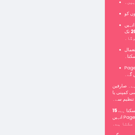
ہیں۔
نہیں
تک Page میں تبدیل کرنا ہوگا یا نئے Page کے طور پر
وگا۔
تعمال
سکتا۔
Pages یں گے اور معمول کے مطابق پوسٹس شائع کر سکیں گے
 گے۔
ہے۔ صارفین
ی کمپنی یا
تنظیم سے۔
 سکتا ہے
انہیں Page میں تبدیل کرنے کے لیے کہا جا سکتا ہے یا انہیں غیر فعال کیا جا
سکتا ہے۔