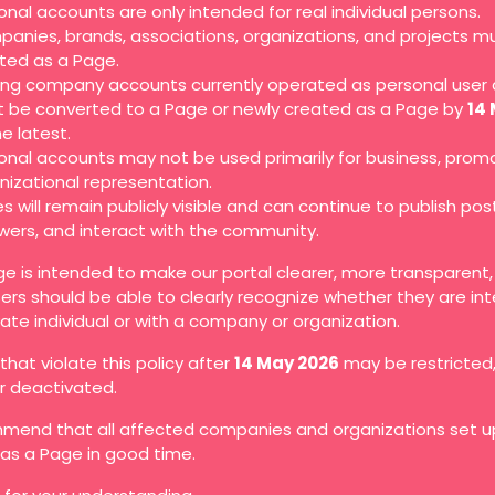
onal accounts are only intended for real individual persons.
anies, brands, associations, organizations, and projects m
ted as a Page.
ting company accounts currently operated as personal user
 be converted to a Page or newly created as a Page by
14
he latest.
onal accounts may not be used primarily for business, promo
nizational representation.
s will remain publicly visible and can continue to publish pos
owers, and interact with the community.
ge is intended to make our portal clearer, more transparent
ers should be able to clearly recognize whether they are in
vate individual or with a company or organization.
hat violate this policy after
14 May 2026
may be restricted
or deactivated.
end that all affected companies and organizations set up
as a Page in good time.