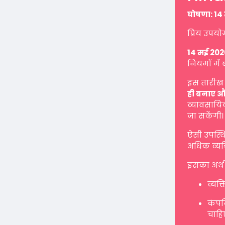
घोषणा: 14 
प्रिय उपयो
14 मई 202
नियमों में 
इस तारीख 
ही बनाए औ
व्यावसायिक
जा सकेंगी।
ऐसी उपस्थ
अधिक व्यक्
इसका अर्थ 
व्यक्
कंपनि
चाहि