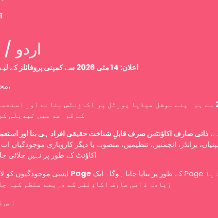
म
Urdu / اردو
اعلان: 14 مئی 2026 سے کمپنی پروفائلز کے لیے نئی پالیسی
محترم صارفین،
سے ہم اپنے سوشل میڈیا پورٹل پر اکاؤنٹس بنانے اور استعما
کے قواعد میں تبدیلی کر
سے
ذاتی صارف اکاؤنٹس صرف قابلِ شناخت حقیقی افراد ہی بنا اور استعم
نیاں، برانڈز، انجمنیں، تنظیمیں، منصوبے یا دیگر کاروباری موجودگیاں ا
اکاؤنٹ کے طور پر نہیں چلائی ج
ایسی موجودگیوں کو لازمی طور پر
Page
کے طور پر بنایا جانا ہوگا۔ ایک Page کو ایک یا
زیادہ ذاتی صارف اکاؤنٹس کے ذریعے منظم کیا جا
اس کا مطلب ہے: