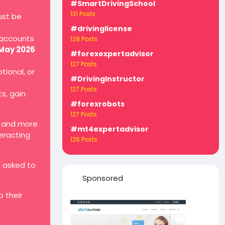
#SmartDrivingSchool
131 Posts
ust be
#drivinglicense
 accounts
128 Posts
 May 2026
#forexexpertadvisor
127 Posts
tional, or
#DrivingInstructor
127 Posts
ts, gain
#forexrobots
127 Posts
, and more
#mt4expertadvisor
teracting
126 Posts
, asked to
Sponsored
 their