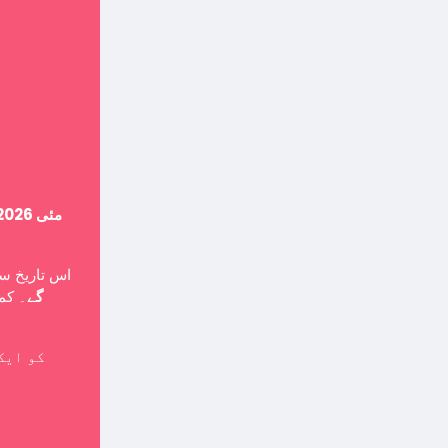
14 مئی 2026
اس تاریخ ،
گے
۔ کمپ