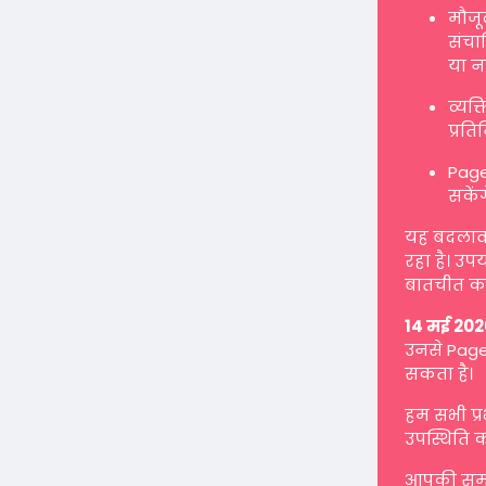
मौजू
संचाल
या न
व्यक
प्रत
Page
सकें
यह बदलाव ह
रहा है। उप
बातचीत कर
14 मई 202
उनसे Page 
सकता है।
हम सभी प्
उपस्थिति क
आपकी समझ