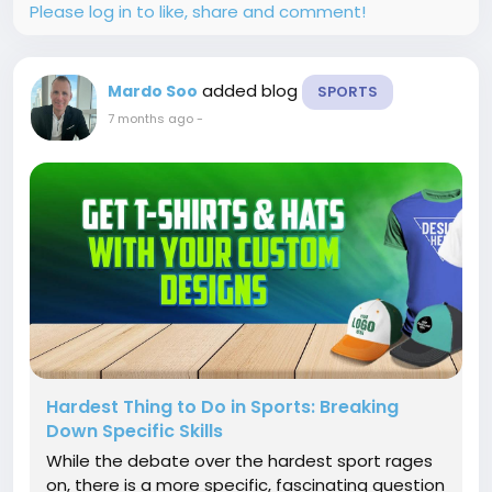
Please log in to like, share and comment!
added blog
Mardo Soo
SPORTS
7 months ago
-
Hardest Thing to Do in Sports: Breaking
Down Specific Skills
While the debate over the hardest sport rages
on, there is a more specific, fascinating question