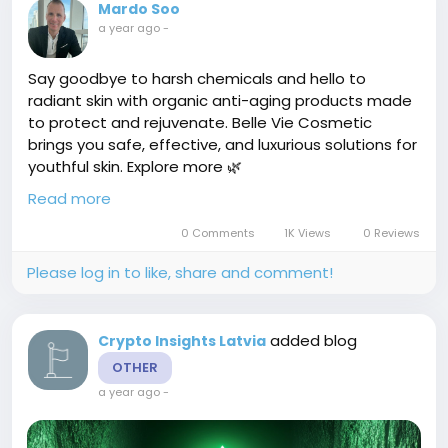
Mardo Soo
a year ago
-
Say goodbye to harsh chemicals and hello to
radiant skin with organic anti-aging products made
to protect and rejuvenate. Belle Vie Cosmetic
brings you safe, effective, and luxurious solutions for
youthful skin. Explore more 🌿
https://www.belleviecosmetic.com/
Read more
0 Comments
1K Views
0 Reviews
Please log in to like, share and comment!
added blog
Crypto Insights Latvia
OTHER
a year ago
-