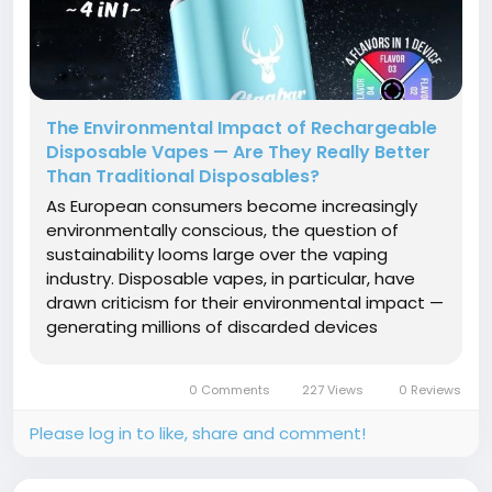
The Environmental Impact of Rechargeable
Disposable Vapes — Are They Really Better
Than Traditional Disposables?
As European consumers become increasingly
environmentally conscious, the question of
sustainability looms large over the vaping
industry. Disposable vapes, in particular, have
drawn criticism for their environmental impact —
generating millions of discarded devices
containing lithium-ion batteries, plastic
components, and residual e-liquid each year.
0 Comments
227 Views
0 Reviews
Enter the rechargeable disposable...
Please log in to like, share and comment!