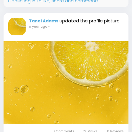
Please log in to like, share and comment!
updated the profile picture
Tanel Adams
a year ago
-
0 Comments
2K Views
0 Reviews