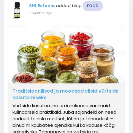
added blog
SHL Estonia
FOOD
7 months ago
-
Traditsioonilised ja moodsad viisid vürtside
kasutamiseks
Vürtside kasutamine on inimkonna vanimaid
kulinaarseid praktikaid. Juba sajandeid on need
andnud toidule maitset, lõhna ja tähendust –
olnud nii kaubatee ajendiks kui ka koduse köögi
salarelvaks. Tänapäeval on vürtside roll