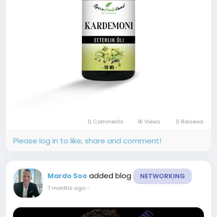
0 Comments
1K Views
0 Reviews
Please log in to like, share and comment!
added blog
Mardo Soo
NETWORKING
7 months ago
-