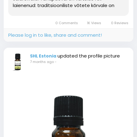
laienenud: traditsiooniliste võtete kõrvale on
tekkinud moodsad, loovad ja
tehnoloogiapõhised...
0 Comments
1K Views
0 Reviews
Please log in to like, share and comment!
updated the profile picture
SHL Estonia
7 months ago
-