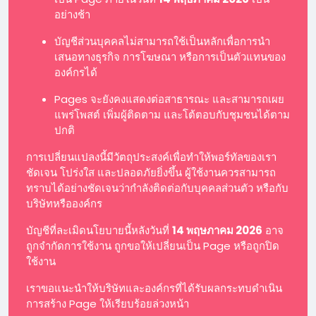
อย่างช้า
บัญชีส่วนบุคคลไม่สามารถใช้เป็นหลักเพื่อการนำ
เสนอทางธุรกิจ การโฆษณา หรือการเป็นตัวแทนของ
องค์กรได้
Pages จะยังคงแสดงต่อสาธารณะ และสามารถเผย
แพร่โพสต์ เพิ่มผู้ติดตาม และโต้ตอบกับชุมชนได้ตาม
ปกติ
การเปลี่ยนแปลงนี้มีวัตถุประสงค์เพื่อทำให้พอร์ทัลของเรา
ชัดเจน โปร่งใส และปลอดภัยยิ่งขึ้น ผู้ใช้งานควรสามารถ
ทราบได้อย่างชัดเจนว่ากำลังติดต่อกับบุคคลส่วนตัว หรือกับ
บริษัทหรือองค์กร
บัญชีที่ละเมิดนโยบายนี้หลังวันที่
14 พฤษภาคม 2026
อาจ
ถูกจำกัดการใช้งาน ถูกขอให้เปลี่ยนเป็น Page หรือถูกปิด
ใช้งาน
เราขอแนะนำให้บริษัทและองค์กรที่ได้รับผลกระทบดำเนิน
การสร้าง Page ให้เรียบร้อยล่วงหน้า