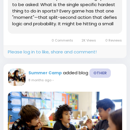
to be asked: What is the single specific hardest
thing to do in sports? Every game has that one
"moment"—that split-second action that defies
logic and probability. It might be hitting a small
ball with a stick, or defying gravity with a board
strapped to your feet. In this article, we...
0 Comments
2K Views
0 Reviews
Please log in to like, share and comment!
added blog
Summer Camp
OTHER
8 months ago
-