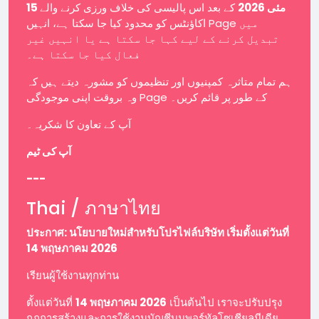
15 مئی 2026
کے بعد اس پالیسی کی خلاف ورزی کرنے والے
اکاؤنٹس کو محدود کیا جا سکتا ہے، انہیں Page میں
تبدیل کرنے کے لیے کہا جا سکتا ہے یا انہیں غیر
فعال کیا جا سکتا ہے۔
ہم تمام متاثرہ کمپنیوں اور تنظیموں کو مشورہ دیتے ہیں کہ
وہ بروقت اپنی موجودگی Page کے طور پر قائم کریں۔
آپ کے تعاون کا شکریہ۔
آپ کی ٹیم
---
Thai / ภาษาไทย
ประกาศ: นโยบายใหม่สำหรับโปรไฟล์บริษัท เริ่มตั้งแต่วันที่
14 พฤษภาคม 2026
เรียนผู้ใช้งานทุกท่าน
ตั้งแต่วันที่
14 พฤษภาคม 2026
เป็นต้นไป เราจะปรับปรุง
กฎการสร้างและการใช้งานบัญชีบนพอร์ทัลโซเชียลมีเดีย