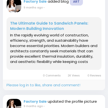
added blog
Factory Sale
ART
9 months ago
-
The Ultimate Guide to Sandwich Panels:
Modern Building Innovation
In the rapidly evolving world of construction,
efficiency, strength, and sustainability have
become essential priorities. Modern builders and
architects constantly seek materials that can
provide excellent thermal insulation, durability,
and aesthetic flexibility while keeping costs
manageable. One of the most remarkable
innovations to meet these requirements is the
0 Comments
2K Views
0 Reviews
sandwich panel. These...
Please log in to like, share and comment!
updated the profile picture
Factory Sale
9 months ago
-