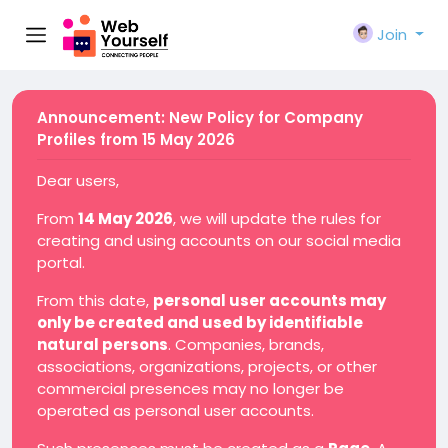
Join
Announcement: New Policy for Company
Profiles from 15 May 2026
Dear users,
From
14 May 2026
, we will update the rules for
creating and using accounts on our social media
portal.
From this date,
personal user accounts may
only be created and used by identifiable
natural persons
. Companies, brands,
associations, organizations, projects, or other
commercial presences may no longer be
operated as personal user accounts.