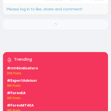
Please log in to like, share and comment!
Trending
#mt4indicators
306 Posts
#ExpertAdvisor
185 Posts
#ForexEA
185 Posts
#ForexMT4EA
185 Posts