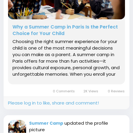
Why a Summer Camp in Paris Is the Perfect
Choice for Your Child
Choosing the right summer experience for your
child is one of the most meaningful decisions
you can make as a parent. A summer camp in
Paris offers far more than fun activities—it
provides cultural exposure, personal growth, and
unforgettable memories. When you enroll your
child in a summer camp in Paris, you give them
an extraordinary opportunity to learn, explore,
0 Comments
2K Views
0 Reviews
and thrive in one of...
Please log in to like, share and comment!
updated the profile
Summer Camp
picture