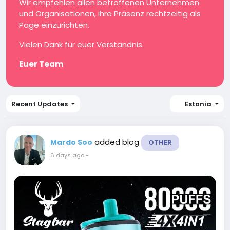
Wir empfehlen allen betroffenen Unternehmen
und Organisationen, ihre Präsenz rechtzeitig als
Page einzurichten.
Vielen Dank für euer Verständnis.
Euer Team
Recent Updates
Estonia
added blog
Mardo Soo
OTHER
6 days ago
-