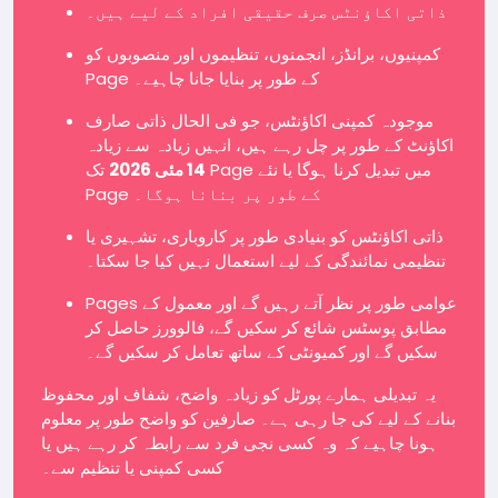
ذاتی اکاؤنٹس صرف حقیقی افراد کے لیے ہیں۔
کمپنیوں، برانڈز، انجمنوں، تنظیموں اور منصوبوں کو
Page کے طور پر بنایا جانا چاہیے۔
موجودہ کمپنی اکاؤنٹس، جو فی الحال ذاتی صارف
اکاؤنٹ کے طور پر چل رہے ہیں، انہیں زیادہ سے زیادہ
14 مئی 2026
تک Page میں تبدیل کرنا ہوگا یا نئے
Page کے طور پر بنانا ہوگا۔
ذاتی اکاؤنٹس کو بنیادی طور پر کاروباری، تشہیری یا
تنظیمی نمائندگی کے لیے استعمال نہیں کیا جا سکتا۔
Pages عوامی طور پر نظر آتے رہیں گے اور معمول کے
مطابق پوسٹس شائع کر سکیں گے، فالوورز حاصل کر
سکیں گے اور کمیونٹی کے ساتھ تعامل کر سکیں گے۔
یہ تبدیلی ہمارے پورٹل کو زیادہ واضح، شفاف اور محفوظ
بنانے کے لیے کی جا رہی ہے۔ صارفین کو واضح طور پر معلوم
ہونا چاہیے کہ وہ کسی نجی فرد سے رابطہ کر رہے ہیں یا
کسی کمپنی یا تنظیم سے۔