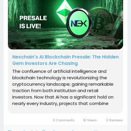
Nexchain's AI Blockchain Presale: The Hidden
Gem Investors Are Chasing
The confluence of artificial intelligence and
blockchain technology is revolutionizing the
cryptocurrency landscape; gaining remarkable
traction from both institution and retail
investors. Now that AI has a significant hold on
nearly every industry, projects that combine
intelligent systems into decentralized networks
are a step ahead. Nexchain adopts a distinctive
0 Comments
1K Views
0 Reviews
approach in a crowded space,...