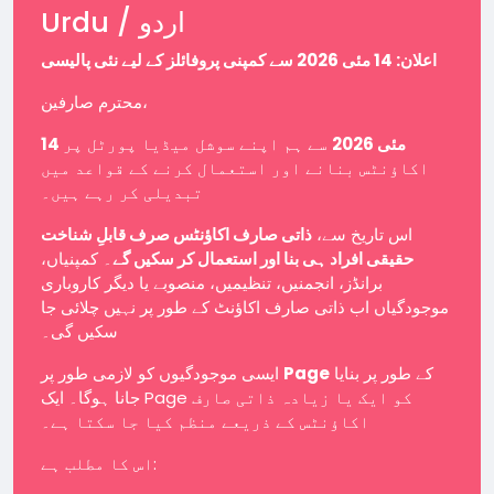
Urdu / اردو
اعلان: 14 مئی 2026 سے کمپنی پروفائلز کے لیے نئی پالیسی
محترم صارفین،
14 مئی 2026
سے ہم اپنے سوشل میڈیا پورٹل پر
اکاؤنٹس بنانے اور استعمال کرنے کے قواعد میں
تبدیلی کر رہے ہیں۔
اس تاریخ سے،
ذاتی صارف اکاؤنٹس صرف قابلِ شناخت
حقیقی افراد ہی بنا اور استعمال کر سکیں گے
۔ کمپنیاں،
برانڈز، انجمنیں، تنظیمیں، منصوبے یا دیگر کاروباری
موجودگیاں اب ذاتی صارف اکاؤنٹ کے طور پر نہیں چلائی جا
سکیں گی۔
ایسی موجودگیوں کو لازمی طور پر
Page
کے طور پر بنایا
جانا ہوگا۔ ایک Page کو ایک یا زیادہ ذاتی صارف
اکاؤنٹس کے ذریعے منظم کیا جا سکتا ہے۔
اس کا مطلب ہے: