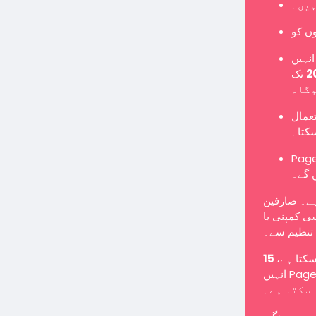
ہیں۔
نہیں
تک Page میں تبدیل کرنا ہوگا یا نئے Page کے طور پر
وگا۔
تعمال
سکتا۔
Pages یں گے اور معمول کے مطابق پوسٹس شائع کر سکیں گے
 گے۔
ہے۔ صارفین
ی کمپنی یا
تنظیم سے۔
 سکتا ہے
انہیں Page میں تبدیل کرنے کے لیے کہا جا سکتا ہے یا انہیں غیر فعال کیا جا
سکتا ہے۔