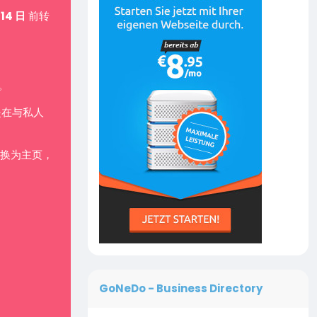
 14 日
前转
。
是在与私人
换为主页，
GoNeDo - Business Directory