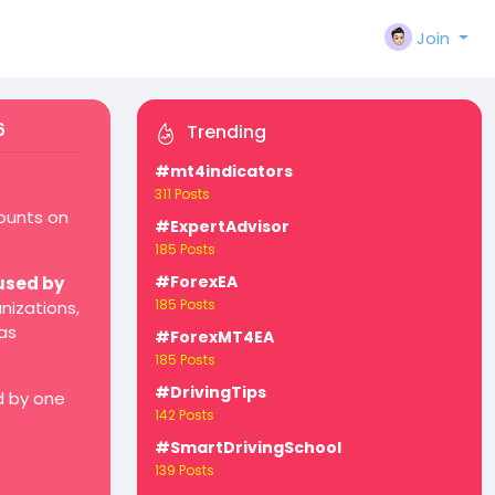
Join
6
Trending
#mt4indicators
311 Posts
counts on
#ExpertAdvisor
185 Posts
#ForexEA
used by
185 Posts
nizations,
as
#ForexMT4EA
185 Posts
#DrivingTips
d by one
142 Posts
#SmartDrivingSchool
139 Posts