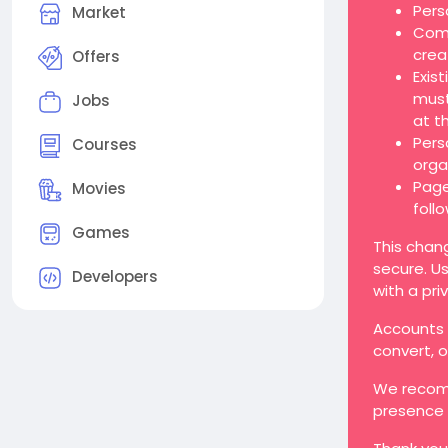
Pers
Market
Comp
crea
Offers
Exis
must
Jobs
at t
Pers
Courses
orga
Page
Movies
foll
Games
This chan
secure. Us
Developers
with a pri
Accounts t
convert, 
We recomm
presence 