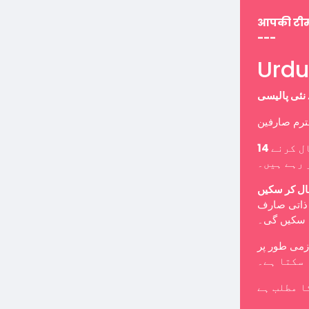
आपकी टी
---
ل کرنے
 رہے ہیں۔
ال کر سکیں
ب ذاتی صارف
ا سکیں گی۔
 سکتا ہے۔