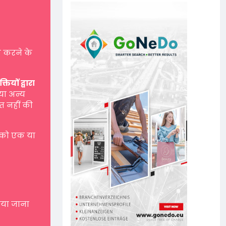
 करने के
यों द्वारा
 या अन्य
त नहीं की
 को एक या
नाया जाना