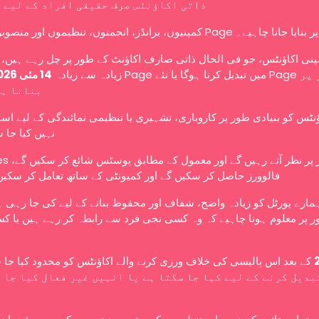
ذاتی اکاؤنٹس صرف حقیقی افراد کے لیے 
کمپنیوں، برانڈز، انجمنوں، تنظیموں اور منصوبوں کو Page ے۔
نی اکاؤنٹس، جو فی الحال ذاتی صارف اکاؤنٹ کے طور پر چل رہے ہیں، ا
زیادہ سے زیادہ
14 مئی 2026
بنانا ہ
ؤنٹس کو بنیادی طور پر کاروباری، تشہیری یا تنظیمی نمائندگی کے لیے اس
نہیں کیا جا 
عوامی طور پر نظر آتے رہ،
فالوورز حاصل کر سکیں گے اور کمیونٹی کے ساتھ تعامل کر سکیں
ہمارے پورٹل کو زیادہ واضح، شفاف اور محفوظ بنانے کے لیے کی جا رہی 
 پر معلوم ہونا چاہیے کہ وہ کسی نجی فرد سے رابطہ کر رہے ہیں یا کس
کے بعد اس پالیسی کی خلاف ورزی کرنے والے اکاؤنٹس کو محدود کیا جا،