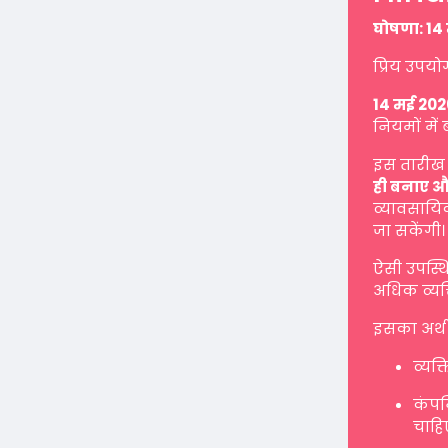
घोषणा: 14 
प्रिय उपयो
14 मई 202
नियमों में 
इस तारीख 
ही बनाए औ
व्यावसायिक
जा सकेंगी।
ऐसी उपस्थ
अधिक व्यक्
इसका अर्थ 
व्यक्
कंपनि
चाहि