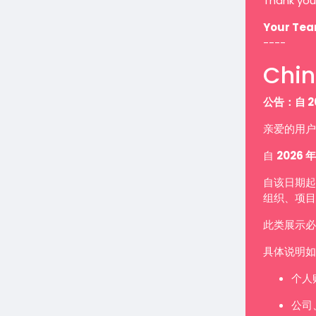
Thank you
Your Te
----
Chin
公告：自 2
亲爱的用户
自
2026 年
自该日期起
组织、项目
此类展示
具体说明如
个人
公司