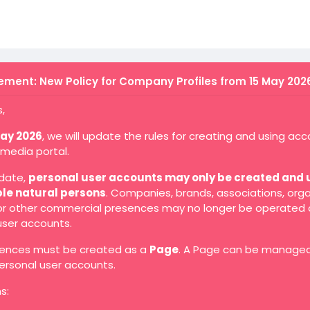
ment: New Policy for Company Profiles from 15 May 202
,
May 2026
, we will update the rules for creating and using ac
 media portal.
 date,
personal user accounts may only be created and 
ble natural persons
. Companies, brands, associations, orga
 or other commercial presences may no longer be operated 
user accounts.
ences must be created as a
Page
. A Page can be manage
ersonal user accounts.
s: