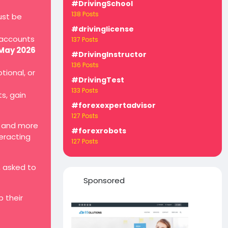
#DrivingSchool
138 Posts
ust be
#drivinglicense
 accounts
137 Posts
 May 2026
#DrivingInstructor
136 Posts
tional, or
#DrivingTest
133 Posts
ts, gain
#forexexpertadvisor
127 Posts
, and more
#forexrobots
teracting
127 Posts
, asked to
Sponsored
 their