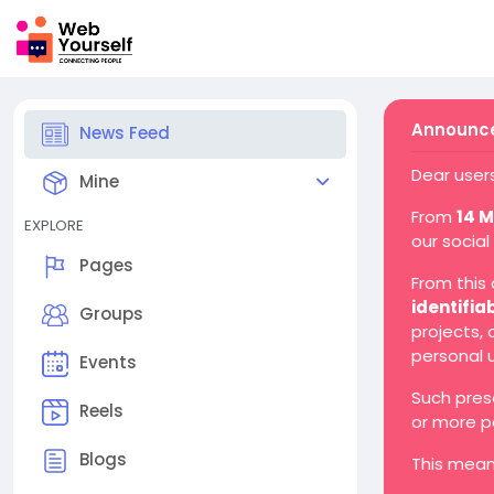
Announce
News Feed
Dear users
Mine
From
14 
EXPLORE
our social
Pages
From this
identifia
Groups
projects,
personal 
Events
Such pres
Reels
or more p
Blogs
This mean