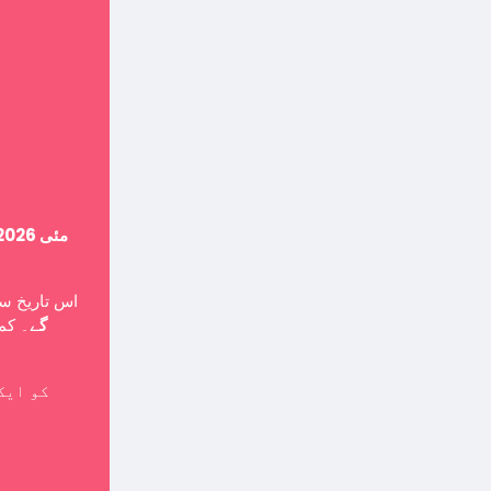
14 مئی 2026
اس تاریخ ،
گے
۔ کمپ