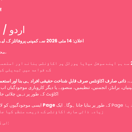
म
Urdu / اردو
اعلان: 14 مئی 2026 سے کمپنی پروفائلز کے لیے نئی پالیسی
محترم صارفین،
سے ہم اپنے سوشل میڈیا پورٹل پر اکاؤنٹس بنانے اور استعما
کے قواعد میں تبدیلی کر
سے
ذاتی صارف اکاؤنٹس صرف قابلِ شناخت حقیقی افراد ہی بنا اور استعم
نیاں، برانڈز، انجمنیں، تنظیمیں، منصوبے یا دیگر کاروباری موجودگیاں ا
اکاؤنٹ کے طور پر نہیں چلائی ج
ایسی موجودگیوں کو لازمی طور پر
Page
کے طور پر بنایا جانا ہوگا۔ ایک Page کو ایک یا
زیادہ ذاتی صارف اکاؤنٹس کے ذریعے منظم کیا جا
اس کا مطلب ہے: