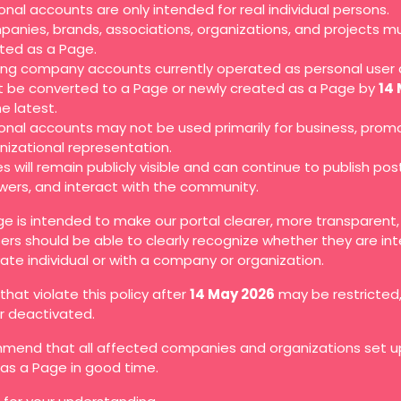
onal accounts are only intended for real individual persons.
anies, brands, associations, organizations, and projects m
ted as a Page.
ting company accounts currently operated as personal user
 be converted to a Page or newly created as a Page by
14
he latest.
onal accounts may not be used primarily for business, promo
nizational representation.
s will remain publicly visible and can continue to publish pos
owers, and interact with the community.
ge is intended to make our portal clearer, more transparent
ers should be able to clearly recognize whether they are in
vate individual or with a company or organization.
hat violate this policy after
14 May 2026
may be restricted
or deactivated.
end that all affected companies and organizations set up
as a Page in good time.