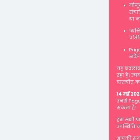
मौजू
संचाल
या न
व्यक
प्रत
Page
सकें
यह बदलाव ह
रहा है। उप
बातचीत कर
14 मई 202
उनसे Page 
सकता है।
हम सभी प्
उपस्थिति क
आपकी समझ