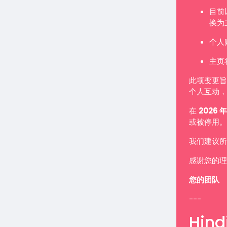
目前
换为
个人
主页
此项变更旨
个人互动，
在
2026 年
或被停用。
我们建议所
感谢您的理
您的团队
---
Hindi