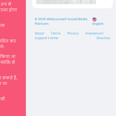
रूप में
करना होगा
© 2026 Webyourself Social Media
Platform
English
्मक
About
Terms
Privacy
Impressum
Support Center
Directory
रकाशित कर
गे।
ए किया जा
्यक्ति से
सकते हैं,
ा जा
पनी