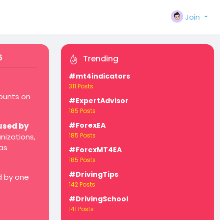
Join
6
Trending
#mt4indicators
311 Posts
counts on
#ExpertAdvisor
185 Posts
#ForexEA
used by
185 Posts
nizations,
as
#ForexMT4EA
185 Posts
#DrivingTips
d by one
142 Posts
#DrivingSchool
141 Posts