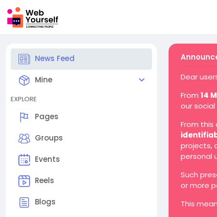
Announce
News Feed
Dear users
Mine
From
14 
EXPLORE
our social
Pages
From this
identifia
Groups
projects,
personal 
Events
Such pres
Reels
or more p
Blogs
This mean