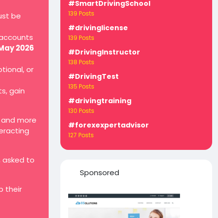
#SmartDrivingSchool
139 Posts
ust be
#drivinglicense
 accounts
139 Posts
 May 2026
#DrivingInstructor
138 Posts
tional, or
#DrivingTest
135 Posts
ts, gain
#drivingtraining
130 Posts
, and more
#forexexpertadvisor
teracting
127 Posts
, asked to
Sponsored
 their