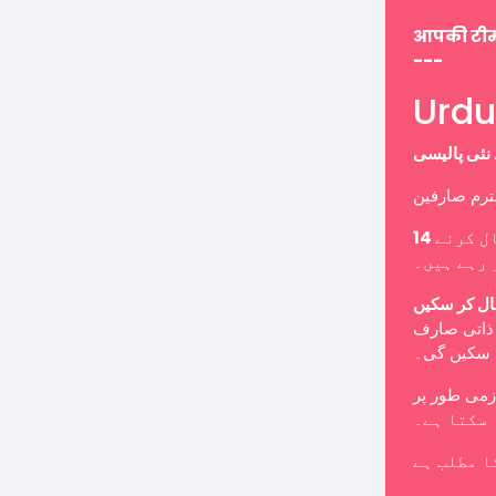
आपकी टी
---
ل کرنے
 رہے ہیں۔
ال کر سکیں
ب ذاتی صارف
ا سکیں گی۔
 سکتا ہے۔