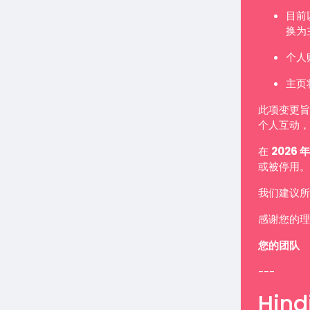
目前
换为
个人
主页
此项变更旨
个人互动，
在
2026 年
或被停用。
我们建议所
感谢您的理
您的团队
---
Hindi