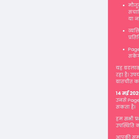
मौजू
संचाल
या न
व्यक
प्रत
Page
सकें
यह बदलाव ह
रहा है। उप
बातचीत कर
14 मई 202
उनसे Page 
सकता है।
हम सभी प्
उपस्थिति क
आपकी समझ