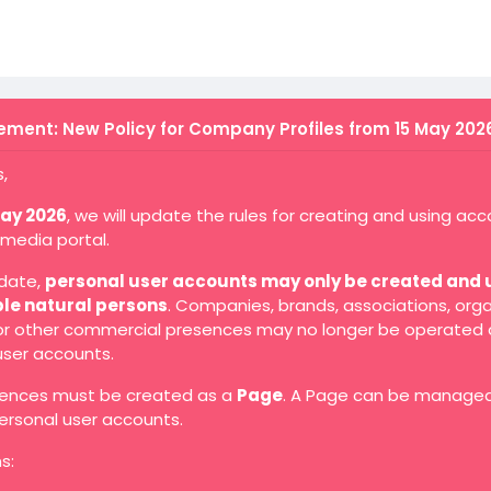
ment: New Policy for Company Profiles from 15 May 202
,
May 2026
, we will update the rules for creating and using ac
 media portal.
 date,
personal user accounts may only be created and 
ble natural persons
. Companies, brands, associations, orga
 or other commercial presences may no longer be operated 
user accounts.
ences must be created as a
Page
. A Page can be manage
ersonal user accounts.
s: