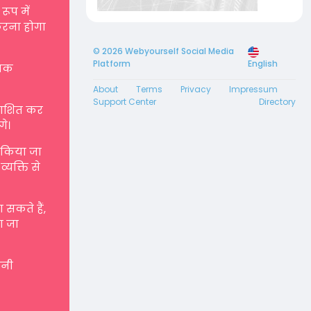
रूप में
करना होगा
© 2026 Webyourself Social Media
Platform
English
्मक
About
Terms
Privacy
Impressum
Support Center
Directory
रकाशित कर
गे।
ए किया जा
्यक्ति से
सकते हैं,
ा जा
पनी