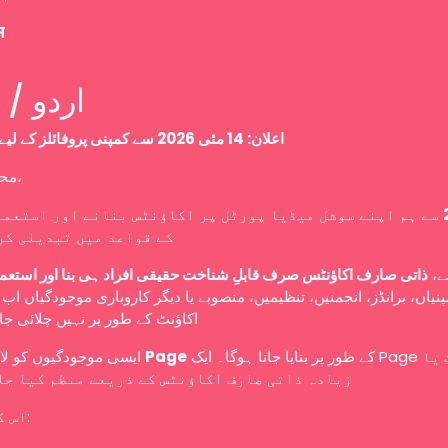
म
Urdu / اردو
اعلان: 14 مئی 2026 سے کمپنی پروفائلز کے لیے نئی پالیسی
محترم صارفین،
سے ہم اپنے سوشل میڈیا پورٹل پر اکاؤنٹس بنانے اور استعما
کے قواعد میں تبدیلی کر
سے
ذاتی صارف اکاؤنٹس صرف قابلِ شناخت حقیقی افراد ہی بنا اور استعم
نیاں، برانڈز، انجمنیں، تنظیمیں، منصوبے یا دیگر کاروباری موجودگیاں ا
اکاؤنٹ کے طور پر نہیں چلائی ج
ایسی موجودگیوں کو لازمی طور پر
Page
کے طور پر بنایا جانا ہوگا۔ ایک Page کو ایک یا
زیادہ ذاتی صارف اکاؤنٹس کے ذریعے منظم کیا جا
اس کا مطلب ہے: