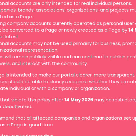
onal accounts are only intended for real individual persons.
anies, brands, associations, organizations, and projects m
ted as a Page.
ting company accounts currently operated as personal user
 be converted to a Page or newly created as a Page by
14
he latest.
onal accounts may not be used primarily for business, promo
nizational representation.
s will remain publicly visible and can continue to publish pos
owers, and interact with the community.
ge is intended to make our portal clearer, more transparent
ers should be able to clearly recognize whether they are in
vate individual or with a company or organization.
hat violate this policy after
14 May 2026
may be restricted
or deactivated.
end that all affected companies and organizations set up
as a Page in good time.