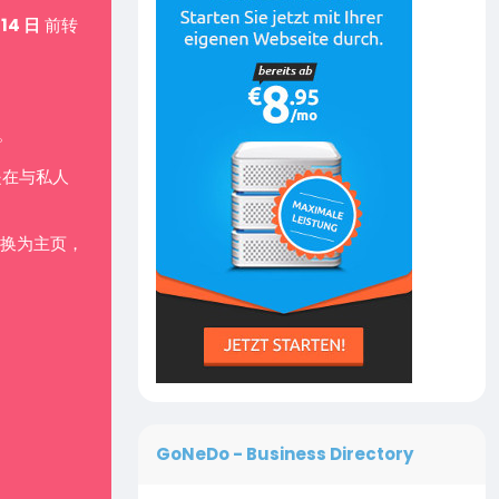
 14 日
前转
。
是在与私人
换为主页，
GoNeDo - Business Directory