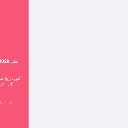
14 مئی 2026
اس تاریخ ،
گے
۔ کمپ