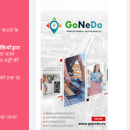
 करने के
यों द्वारा
 या अन्य
त नहीं की
 को एक या
नाया जाना