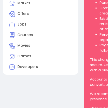
Pers
Market
Comp
crea
Offers
Exis
must
Jobs
at t
Pers
Courses
orga
Page
Movies
foll
Games
This chan
secure. Us
Developers
with a pri
Accounts t
convert, 
We recomm
presence 