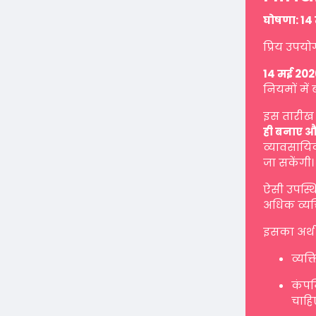
घोषणा: 14 
प्रिय उपयो
14 मई 202
नियमों में 
इस तारीख 
ही बनाए औ
व्यावसायिक
जा सकेंगी।
ऐसी उपस्थ
अधिक व्यक्
इसका अर्थ 
व्यक्
कंपनि
चाहि