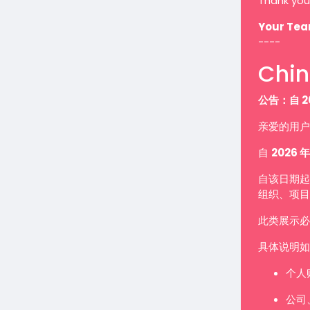
Thank you
Your Te
----
Chin
公告：自 2
亲爱的用户
自
2026 年
自该日期起
组织、项目
此类展示
具体说明如
个人
公司