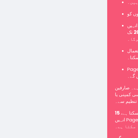
ہیں۔
نہیں
تک Page میں تبدیل کرنا ہوگا یا نئے Page کے طور پر
وگا۔
تعمال
سکتا۔
Pages یں گے اور معمول کے مطابق پوسٹس شائع کر سکیں گے
 گے۔
ہے۔ صارفین
ی کمپنی یا
تنظیم سے۔
 سکتا ہے
انہیں Page میں تبدیل کرنے کے لیے کہا جا سکتا ہے یا انہیں غیر فعال کیا جا
سکتا ہے۔