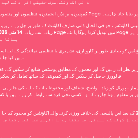
ذاتی اکاؤنٹس صرف حقیقی افراد کے لیے 
کمپنیوں، برانڈز، انجمنوں، تنظیموں اور منصوبوں کو Page ے۔
نی اکاؤنٹس، جو فی الحال ذاتی صارف اکاؤنٹ کے طور پر چل رہے ہیں، ا
زیادہ سے زیادہ
14 مئی 2026
بنانا ہ
ؤنٹس کو بنیادی طور پر کاروباری، تشہیری یا تنظیمی نمائندگی کے لیے اس
نہیں کیا جا 
عوامی طور پر نظر آتے رہ،
فالوورز حاصل کر سکیں گے اور کمیونٹی کے ساتھ تعامل کر سکیں
ہمارے پورٹل کو زیادہ واضح، شفاف اور محفوظ بنانے کے لیے کی جا رہی 
 پر معلوم ہونا چاہیے کہ وہ کسی نجی فرد سے رابطہ کر رہے ہیں یا کس
کے بعد اس پالیسی کی خلاف ورزی کرنے والے اکاؤنٹس کو محدود کیا جا،