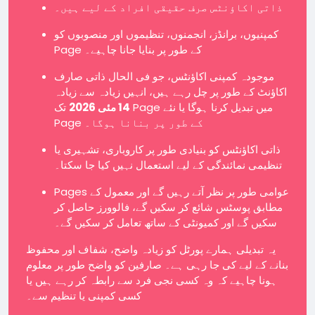
ذاتی اکاؤنٹس صرف حقیقی افراد کے لیے ہیں۔
کمپنیوں، برانڈز، انجمنوں، تنظیموں اور منصوبوں کو
Page کے طور پر بنایا جانا چاہیے۔
موجودہ کمپنی اکاؤنٹس، جو فی الحال ذاتی صارف
اکاؤنٹ کے طور پر چل رہے ہیں، انہیں زیادہ سے زیادہ
14 مئی 2026
تک Page میں تبدیل کرنا ہوگا یا نئے
Page کے طور پر بنانا ہوگا۔
ذاتی اکاؤنٹس کو بنیادی طور پر کاروباری، تشہیری یا
تنظیمی نمائندگی کے لیے استعمال نہیں کیا جا سکتا۔
Pages عوامی طور پر نظر آتے رہیں گے اور معمول کے
مطابق پوسٹس شائع کر سکیں گے، فالوورز حاصل کر
سکیں گے اور کمیونٹی کے ساتھ تعامل کر سکیں گے۔
یہ تبدیلی ہمارے پورٹل کو زیادہ واضح، شفاف اور محفوظ
بنانے کے لیے کی جا رہی ہے۔ صارفین کو واضح طور پر معلوم
ہونا چاہیے کہ وہ کسی نجی فرد سے رابطہ کر رہے ہیں یا
کسی کمپنی یا تنظیم سے۔