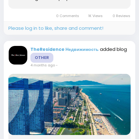
understand this calculus, off-plan purchases
represent one of the most compelling
0 Comments
1K Views
0 Reviews
opportunities available. By...
Please log in to like, share and comment!
added blog
TheResidence Недвижимость
OTHER
4 months ago
-