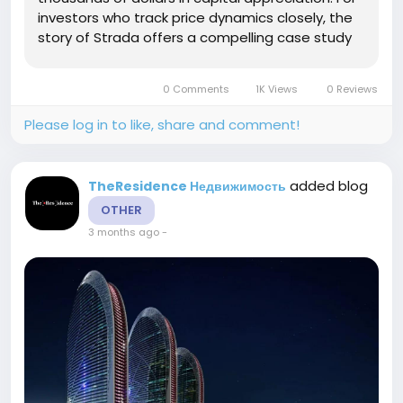
investors who track price dynamics closely, the
story of Strada offers a compelling case study
in timing, location, and developer credibility. The
project’s price trajectory since its launch...
0 Comments
1K Views
0 Reviews
Please log in to like, share and comment!
added blog
TheResidence Недвижимость
OTHER
3 months ago
-