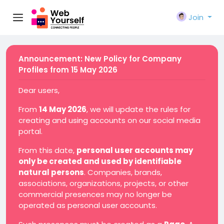
Join
Announcement: New Policy for Company
Profiles from 15 May 2026
Dear users,
From
14 May 2026
, we will update the rules for
creating and using accounts on our social media
portal.
From this date,
personal user accounts may
only be created and used by identifiable
natural persons
. Companies, brands,
associations, organizations, projects, or other
commercial presences may no longer be
operated as personal user accounts.