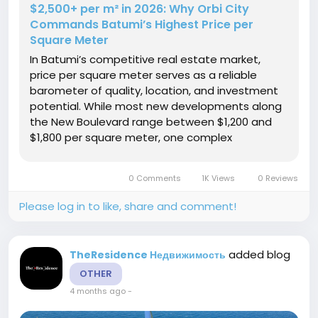
$2,500+ per m² in 2026: Why Orbi City
Commands Batumi’s Highest Price per
Square Meter
In Batumi’s competitive real estate market,
price per square meter serves as a reliable
barometer of quality, location, and investment
potential. While most new developments along
the New Boulevard range between $1,200 and
$1,800 per square meter, one complex
consistently exceeds the $2,500 threshold.
Understanding why Orbi City commands this
0 Comments
1K Views
0 Reviews
premium is essential for investors evaluating...
Please log in to like, share and comment!
added blog
TheResidence Недвижимость
OTHER
4 months ago
-