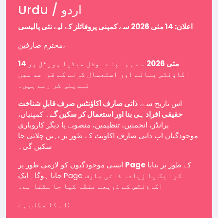
Urdu / اردو
اعلان: 14 مئی 2026 سے کمپنی پروفائلز کے لیے نئی پالیسی
محترم صارفین،
14 مئی 2026
سے ہم اپنے سوشل میڈیا پورٹل پر
اکاؤنٹس بنانے اور استعمال کرنے کے قواعد میں
تبدیلی کر رہے ہیں۔
اس تاریخ سے،
ذاتی صارف اکاؤنٹس صرف قابلِ شناخت
حقیقی افراد ہی بنا اور استعمال کر سکیں گے
۔ کمپنیاں،
برانڈز، انجمنیں، تنظیمیں، منصوبے یا دیگر کاروباری
موجودگیاں اب ذاتی صارف اکاؤنٹ کے طور پر نہیں چلائی جا
سکیں گی۔
ایسی موجودگیوں کو لازمی طور پر
Page
کے طور پر بنایا
جانا ہوگا۔ ایک Page کو ایک یا زیادہ ذاتی صارف
اکاؤنٹس کے ذریعے منظم کیا جا سکتا ہے۔
اس کا مطلب ہے: