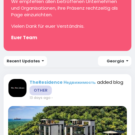
Wir empfehlen allen betroffenen Unternehmen
und Organisationen, ihre Präsenz rechtzeitig als
Page einzurichten.
Vielen Dank für euer Verständnis.
Euer Team
Recent Updates
Georgia
added blog
TheResidence Недвижимость
OTHER
13 days ago
-