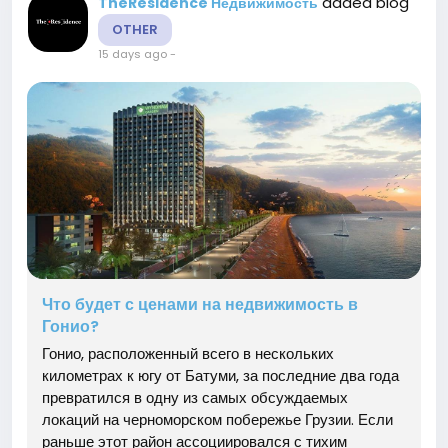
added blog
TheResidence Недвижимость
OTHER
15 days ago
-
Что будет с ценами на недвижимость в
Гонио?
Гонио, расположенный всего в нескольких
километрах к югу от Батуми, за последние два года
превратился в одну из самых обсуждаемых
локаций на черноморском побережье Грузии. Если
раньше этот район ассоциировался с тихим