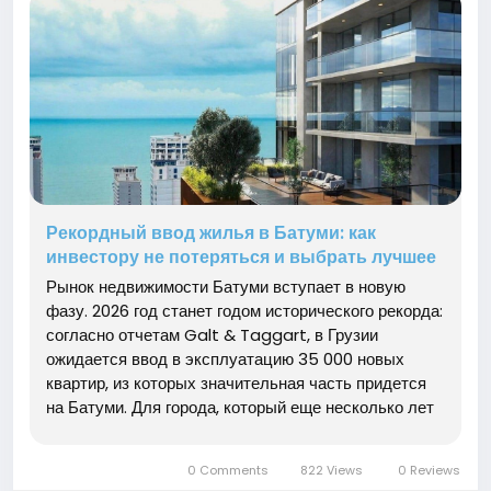
Рекордный ввод жилья в Батуми: как
инвестору не потеряться и выбрать лучшее
Рынок недвижимости Батуми вступает в новую
фазу. 2026 год станет годом исторического рекорда:
согласно отчетам Galt & Taggart, в Грузии
ожидается ввод в эксплуатацию 35 000 новых
квартир, из которых значительная часть придется
на Батуми. Для города, который еще несколько лет
назад считался тихим курортом, это колоссальная
цифра, меняющая всю конфигурацию рынка. Тысячи
0 Comments
822 Views
0 Reviews
новых квадратных...