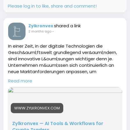
Please log in to like, share and comment!
shared a link
Zylkronvex
2 months ago
-
In einer Zeit, in der digitale Technologien die
Gesch&auml;ftswelt grundlegend ver&auml;ndern,
sind innovative L&ouml;sungen wichtiger denn je.
Unternehmen m&uuml;ssen sich continuierlich an
neue Marktanforderungen anpassen, um
wettbewerbsf&auml;hig zu bleiben. Genau hier setzt
Read more
Zylkronvex an. Das Unternehmen positioniert sich als
moderner Partner f&uuml;r digitale Transformation
und unterst&uuml;tzt Organisationen dabei, ihre
Prozesse zu optimieren und nachhaltiges
WWW.ZYLKRONVEX.COM
Wachstum zu erzielen.Zylkronvex 2026
https://www.zylkronvex.com/
Zylkronvex — AI Tools & Workflows for
Crypto Traders