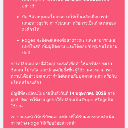
อย่างช้า
บัญชีส่วนบุคคลไม่สามารถใช้เป็นหลักเพื่อการนำ
เสนอทางธุรกิจ การโฆษณา หรือการเป็นตัวแทนของ
องค์กรได้
Pages จะยังคงแสดงต่อสาธารณะ และสามารถเผย
แพร่โพสต์ เพิ่มผู้ติดตาม และโต้ตอบกับชุมชนได้ตาม
ปกติ
การเปลี่ยนแปลงนี้มีวัตถุประสงค์เพื่อทำให้พอร์ทัลของเรา
ชัดเจน โปร่งใส และปลอดภัยยิ่งขึ้น ผู้ใช้งานควรสามารถ
ทราบได้อย่างชัดเจนว่ากำลังติดต่อกับบุคคลส่วนตัว หรือกับ
บริษัทหรือองค์กร
บัญชีที่ละเมิดนโยบายนี้หลังวันที่
14 พฤษภาคม 2026
อาจ
ถูกจำกัดการใช้งาน ถูกขอให้เปลี่ยนเป็น Page หรือถูกปิด
ใช้งาน
เราขอแนะนำให้บริษัทและองค์กรที่ได้รับผลกระทบดำเนิน
การสร้าง Page ให้เรียบร้อยล่วงหน้า