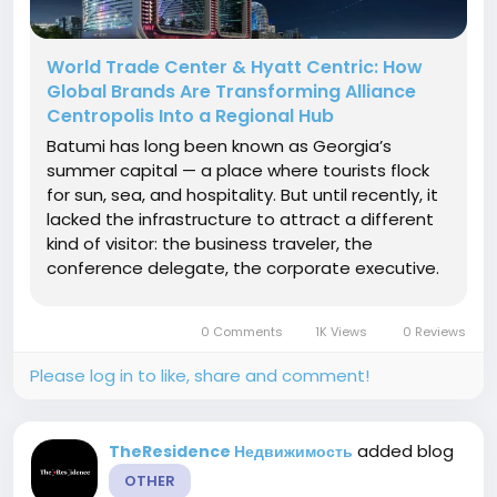
World Trade Center & Hyatt Centric: How
Global Brands Are Transforming Alliance
Centropolis Into a Regional Hub
Batumi has long been known as Georgia’s
summer capital — a place where tourists flock
for sun, sea, and hospitality. But until recently, it
lacked the infrastructure to attract a different
kind of visitor: the business traveler, the
conference delegate, the corporate executive.
That gap is now closing. With the integration of
two globally recognized brands — the World
0 Comments
1K Views
0 Reviews
Trade...
Please log in to like, share and comment!
added blog
TheResidence Недвижимость
OTHER