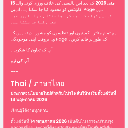
15 مئی 2026
کے بعد اس پالیسی کی خلاف ورزی کرنے والے
اکاؤنٹس کو محدود کیا جا سکتا ہے، انہیں Page میں
تبدیل کرنے کے لیے کہا جا سکتا ہے یا انہیں غیر
فعال کیا جا سکتا ہے۔
ہم تمام متاثرہ کمپنیوں اور تنظیموں کو مشورہ دیتے ہیں کہ
وہ بروقت اپنی موجودگی Page کے طور پر قائم کریں۔
آپ کے تعاون کا شکریہ۔
آپ کی ٹیم
---
Thai / ภาษาไทย
ประกาศ: นโยบายใหม่สำหรับโปรไฟล์บริษัท เริ่มตั้งแต่วันที่
14 พฤษภาคม 2026
เรียนผู้ใช้งานทุกท่าน
ตั้งแต่วันที่
14 พฤษภาคม 2026
เป็นต้นไป เราจะปรับปรุง
กฎการสร้างและการใช้งานบัญชีบนพอร์ทัลโซเชียลมีเดีย