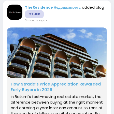
added blog
TheResidence Недвижимость
OTHER
3 months ago
-
How Strada’s Price Appreciation Rewarded
Early Buyers in 2026
In Batumi’s fast-moving real estate market, the
difference between buying at the right moment
and entering a year later can amount to tens of
thousands of dollars in capital appreciation. For