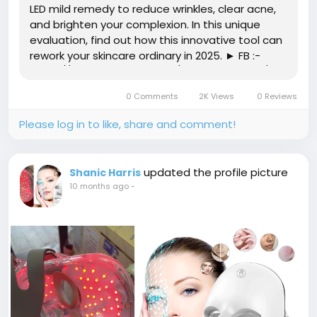
LED mild remedy to reduce wrinkles, clear acne,
and brighten your complexion. In this unique
evaluation, find out how this innovative tool can
rework your skincare ordinary in 2025. ► FB :-
https://www.facebook.com/GlokoreLEDMask/ ►
https://www.facebook.com/groups/glokore/ ►...
0 Comments
2K Views
0 Reviews
Please log in to like, share and comment!
updated the profile picture
Shanic Harris
10 months ago
-