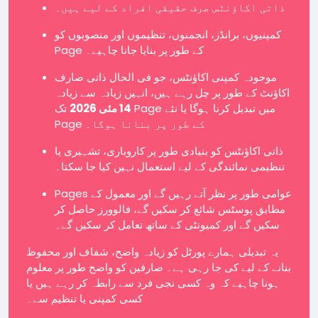
ذاتی اکاؤنٹس صرف حقیقی افراد کے لیے ہیں۔
کمپنیوں، برانڈز، انجمنوں، تنظیموں اور منصوبوں کو
Page کے طور پر بنایا جانا چاہیے۔
موجودہ کمپنی اکاؤنٹس، جو فی الحال ذاتی صارف
اکاؤنٹ کے طور پر چل رہے ہیں، انہیں زیادہ سے زیادہ
14 مئی 2026
تک Page میں تبدیل کرنا ہوگا یا نئے
Page کے طور پر بنانا ہوگا۔
ذاتی اکاؤنٹس کو بنیادی طور پر کاروباری، تشہیری یا
تنظیمی نمائندگی کے لیے استعمال نہیں کیا جا سکتا۔
Pages عوامی طور پر نظر آتے رہیں گے اور معمول کے
مطابق پوسٹس شائع کر سکیں گے، فالوورز حاصل کر
سکیں گے اور کمیونٹی کے ساتھ تعامل کر سکیں گے۔
یہ تبدیلی ہمارے پورٹل کو زیادہ واضح، شفاف اور محفوظ
بنانے کے لیے کی جا رہی ہے۔ صارفین کو واضح طور پر معلوم
ہونا چاہیے کہ وہ کسی نجی فرد سے رابطہ کر رہے ہیں یا
کسی کمپنی یا تنظیم سے۔