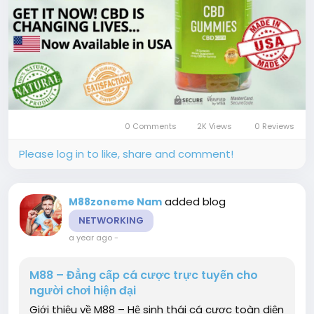
0 Comments
2K Views
0 Reviews
Please log in to like, share and comment!
added blog
M88zoneme Nam
NETWORKING
a year ago
-
M88 – Đẳng cấp cá cược trực tuyến cho
người chơi hiện đại
Giới thiệu về M88 – Hệ sinh thái cá cược toàn diện