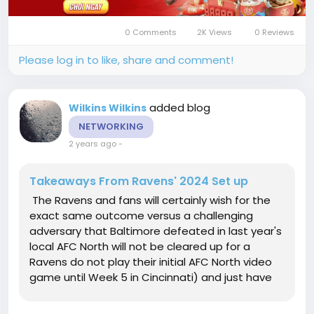
0 Comments
2K Views
0 Reviews
Please log in to like, share and comment!
added blog
Wilkins Wilkins
NETWORKING
2 years ago
-
Takeaways From Ravens' 2024 Set up
The Ravens and fans will certainly wish for the
exact same outcome versus a challenging
adversary that Baltimore defeated in last year's
local AFC North will not be cleared up for a
Ravens do not play their initial AFC North video
game until Week 5 in Cincinnati) and just have
one in the first 7 is a dramatic departure from
last season, when Baltimore had 3 divisional