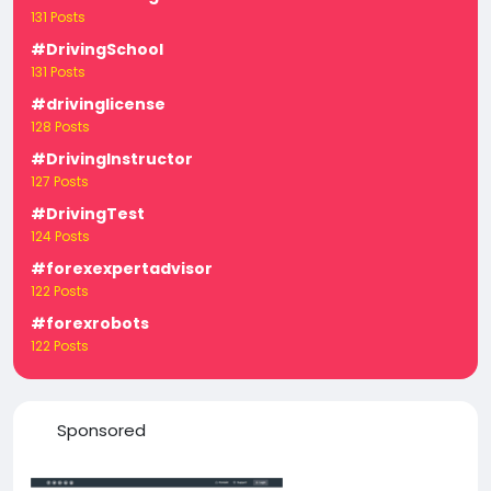
131 Posts
#DrivingSchool
131 Posts
#drivinglicense
128 Posts
#DrivingInstructor
127 Posts
#DrivingTest
124 Posts
#forexexpertadvisor
122 Posts
#forexrobots
122 Posts
Sponsored