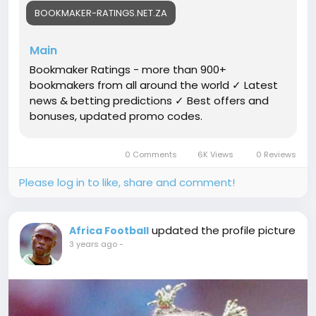
some glimpse in the game. "The townspeople are
BOOKMAKER-RATINGS.NET.ZA
very strong," the Liverpool Echo quoted Keane as
saying.
Main
After 12 rounds of this season, Manchester City
Bookmaker Ratings - more than 900+
leads the English Premier League standings, one
bookmakers from all around the world ✓ Latest
point ahead of Liverpool. In the next match of the
news & betting predictions ✓ Best offers and
domestic championship, Josep Guardiola's team will
bonuses, updated promo codes.
play with Jurgen Klopp's wards at home. The game
will take place on November 25.
0 Comments
6K Views
0 Reviews
Please log in to like, share and comment!
updated the profile picture
Africa Football
3 years ago
-