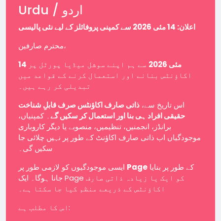
Urdu / اردو
اعلان: 14 مئی 2026 سے کمپنی پروفائلز کے لیے نئی پالیسی
محترم صارفین،
14 مئی 2026
سے ہم اپنے سوشل میڈیا پورٹل پر
اکاؤنٹس بنانے اور استعمال کرنے کے قواعد میں
تبدیلی کر رہے ہیں۔
اس تاریخ سے،
ذاتی صارف اکاؤنٹس صرف قابلِ شناخت
حقیقی افراد ہی بنا اور استعمال کر سکیں گے
۔ کمپنیاں،
برانڈز، انجمنیں، تنظیمیں، منصوبے یا دیگر کاروباری
موجودگیاں اب ذاتی صارف اکاؤنٹ کے طور پر نہیں چلائی جا
سکیں گی۔
ایسی موجودگیوں کو لازمی طور پر
Page
کے طور پر بنایا
جانا ہوگا۔ ایک Page کو ایک یا زیادہ ذاتی صارف
اکاؤنٹس کے ذریعے منظم کیا جا سکتا ہے۔
اس کا مطلب ہے: