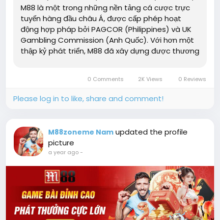
M88 là một trong những nền tảng cá cược trực
tuyến hàng đầu châu Á, được cấp phép hoạt
động hợp pháp bởi PAGCOR (Philippines) và UK
Gambling Commission (Anh Quốc). Với hơn một
thập kỷ phát triển, M88 đã xây dựng được thương
hiệu vững mạnh nhờ...
0 Comments
2K Views
0 Reviews
Please log in to like, share and comment!
updated the profile
M88zoneme Nam
picture
a year ago
-