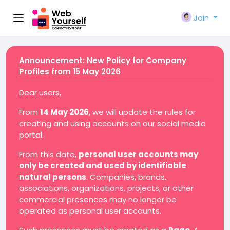
Join
Announcement: New Policy for Company
Profiles from 15 May 2026
Dear users,
From
14 May 2026
, we will update the rules for
creating and using accounts on our social media
portal.
From this date,
personal user accounts may
only be created and used by identifiable
natural persons
. Companies, brands,
associations, organizations, projects, or other
commercial presences may no longer be
operated as personal user accounts.