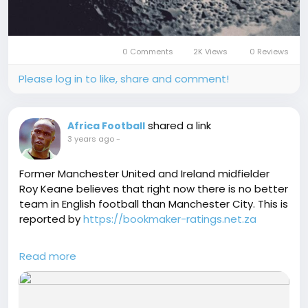
0 Comments
2K Views
0 Reviews
Please log in to like, share and comment!
shared a link
Africa Football
3 years ago
-
Former Manchester United and Ireland midfielder
Roy Keane believes that right now there is no better
team in English football than Manchester City. This is
reported by
https://bookmaker-ratings.net.za
"They're great, there's no doubt about that, but
Read more
other teams need to sort themselves out, that's
the thing. I still don't see a better team than
Manchester City, even if someone happens to have