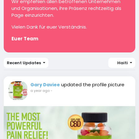
Wir empfehlen allen betroffenen Unternehmen
und Organisationen, ihre Präsenz rechtzeitig als
Page einzurichten.
Vielen Dank für euer Verständnis.
Euer Team
Recent Updates
Haiti
updated the profile picture
Gary Daviee
a year ago
-