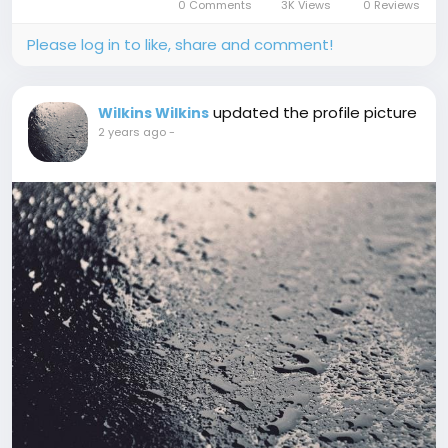
0 Comments
3K Views
0 Reviews
games all on the...
Please log in to like, share and comment!
updated the profile picture
Wilkins Wilkins
2 years ago
-