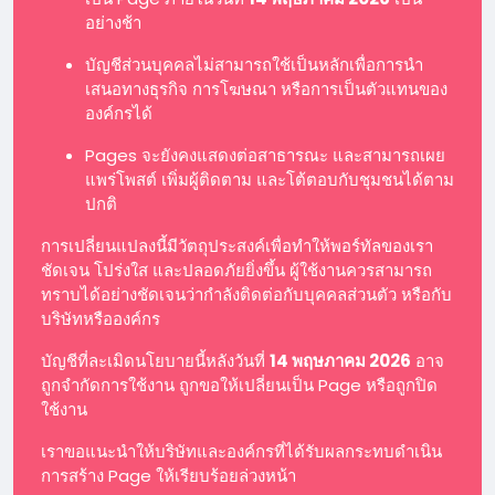
อย่างช้า
บัญชีส่วนบุคคลไม่สามารถใช้เป็นหลักเพื่อการนำ
เสนอทางธุรกิจ การโฆษณา หรือการเป็นตัวแทนของ
องค์กรได้
Pages จะยังคงแสดงต่อสาธารณะ และสามารถเผย
แพร่โพสต์ เพิ่มผู้ติดตาม และโต้ตอบกับชุมชนได้ตาม
ปกติ
การเปลี่ยนแปลงนี้มีวัตถุประสงค์เพื่อทำให้พอร์ทัลของเรา
ชัดเจน โปร่งใส และปลอดภัยยิ่งขึ้น ผู้ใช้งานควรสามารถ
ทราบได้อย่างชัดเจนว่ากำลังติดต่อกับบุคคลส่วนตัว หรือกับ
บริษัทหรือองค์กร
บัญชีที่ละเมิดนโยบายนี้หลังวันที่
14 พฤษภาคม 2026
อาจ
ถูกจำกัดการใช้งาน ถูกขอให้เปลี่ยนเป็น Page หรือถูกปิด
ใช้งาน
เราขอแนะนำให้บริษัทและองค์กรที่ได้รับผลกระทบดำเนิน
การสร้าง Page ให้เรียบร้อยล่วงหน้า