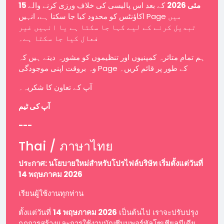
15 مئی 2026
کے بعد اس پالیسی کی خلاف ورزی کرنے والے
اکاؤنٹس کو محدود کیا جا سکتا ہے، انہیں Page میں
تبدیل کرنے کے لیے کہا جا سکتا ہے یا انہیں غیر
فعال کیا جا سکتا ہے۔
ہم تمام متاثرہ کمپنیوں اور تنظیموں کو مشورہ دیتے ہیں کہ
وہ بروقت اپنی موجودگی Page کے طور پر قائم کریں۔
آپ کے تعاون کا شکریہ۔
آپ کی ٹیم
---
Thai / ภาษาไทย
ประกาศ: นโยบายใหม่สำหรับโปรไฟล์บริษัท เริ่มตั้งแต่วันที่
14 พฤษภาคม 2026
เรียนผู้ใช้งานทุกท่าน
ตั้งแต่วันที่
14 พฤษภาคม 2026
เป็นต้นไป เราจะปรับปรุง
กฎการสร้างและการใช้งานบัญชีบนพอร์ทัลโซเชียลมีเดีย