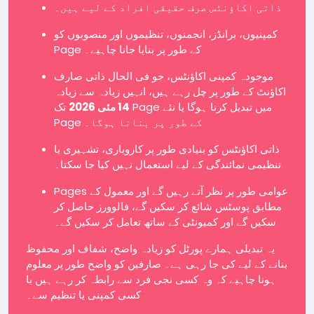
ذاتی اکاؤنٹس صرف حقیقی افراد کے لیے ہیں۔
کمپنیوں، برانڈز، انجمنوں، تنظیموں اور منصوبوں کو
Page کے طور پر بنایا جانا چاہیے۔
موجودہ کمپنی اکاؤنٹس، جو فی الحال ذاتی صارف
اکاؤنٹ کے طور پر چل رہے ہیں، انہیں زیادہ سے زیادہ
14 مئی 2026
تک Page میں تبدیل کرنا ہوگا یا نئے
Page کے طور پر بنانا ہوگا۔
ذاتی اکاؤنٹس کو بنیادی طور پر کاروباری، تشہیری یا
تنظیمی نمائندگی کے لیے استعمال نہیں کیا جا سکتا۔
Pages عوامی طور پر نظر آتے رہیں گے اور معمول کے
مطابق پوسٹس شائع کر سکیں گے، فالوورز حاصل کر
سکیں گے اور کمیونٹی کے ساتھ تعامل کر سکیں گے۔
یہ تبدیلی ہمارے پورٹل کو زیادہ واضح، شفاف اور محفوظ
بنانے کے لیے کی جا رہی ہے۔ صارفین کو واضح طور پر معلوم
ہونا چاہیے کہ وہ کسی نجی فرد سے رابطہ کر رہے ہیں یا
کسی کمپنی یا تنظیم سے۔