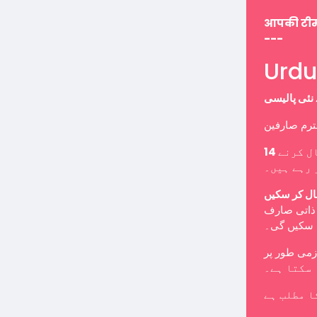
आपकी टी
---
ل کرنے
 رہے ہیں۔
ال کر سکیں
ب ذاتی صارف
ا سکیں گی۔
 سکتا ہے۔