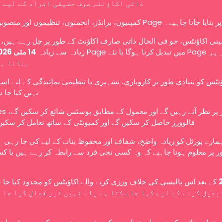
ذاتی اکاؤنٹس صرف حقیقی افراد کے لیے 
کمپنیوں، برانڈز، انجمنوں، تنظیموں اور منصوبوں کو Page ے۔
نی اکاؤنٹس، جو فی الحال ذاتی صارف اکاؤنٹ کے طور پر چل رہے ہیں، ا
زیادہ سے زیادہ
14 مئی 2026
بنانا ہ
ؤنٹس کو بنیادی طور پر کاروباری، تشہیری یا تنظیمی نمائندگی کے لیے اس
نہیں کیا جا 
عوامی طور پر نظر آتے رہ،
فالوورز حاصل کر سکیں گے اور کمیونٹی کے ساتھ تعامل کر سکیں
ہمارے پورٹل کو زیادہ واضح، شفاف اور محفوظ بنانے کے لیے کی جا رہی 
 پر معلوم ہونا چاہیے کہ وہ کسی نجی فرد سے رابطہ کر رہے ہیں یا کس
کے بعد اس پالیسی کی خلاف ورزی کرنے والے اکاؤنٹس کو محدود کیا جا،