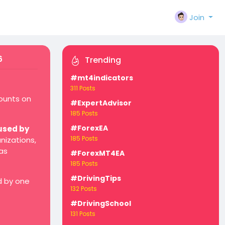
Join
6
Trending
#mt4indicators
311 Posts
counts on
#ExpertAdvisor
185 Posts
#ForexEA
used by
185 Posts
nizations,
as
#ForexMT4EA
185 Posts
#DrivingTips
d by one
132 Posts
#DrivingSchool
131 Posts