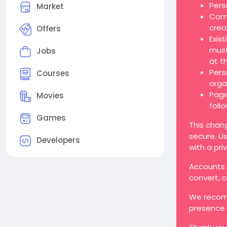
Pers
Market
Comp
crea
Offers
Exis
must
Jobs
at t
Pers
Courses
orga
Page
Movies
foll
Games
This chan
secure. Us
Developers
with a pri
Accounts t
convert, 
We recomm
presence 