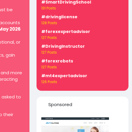
#SmartDrivingSchool
131 Posts
ust be
#drivinglicense
 accounts
128 Posts
 May 2026
#forexexpertadvisor
127 Posts
tional, or
#DrivingInstructor
127 Posts
ts, gain
#forexrobots
127 Posts
, and more
#mt4expertadvisor
teracting
126 Posts
, asked to
Sponsored
 their