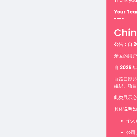
Thank you
Your Te
----
Chin
公告：自 2
亲爱的用户
自
2026 年
自该日期起
组织、项目
此类展示
具体说明如
个人
公司