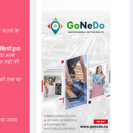
 करने के
यों द्वारा
 या अन्य
त नहीं की
 को एक या
नाया जाना