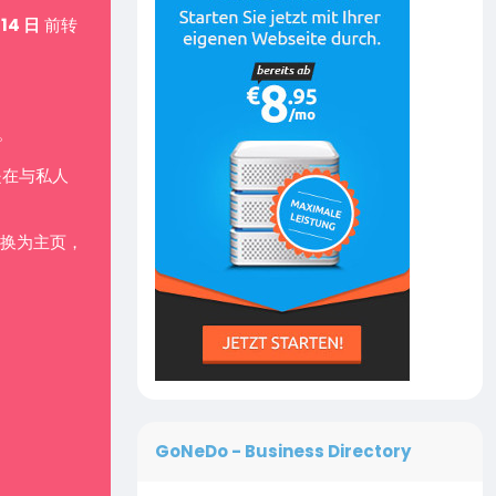
 14 日
前转
。
是在与私人
换为主页，
GoNeDo - Business Directory