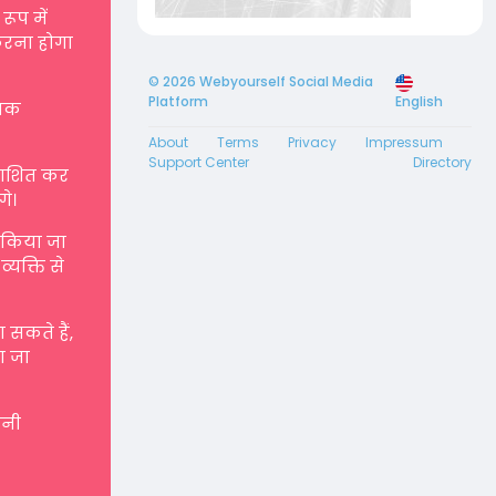
रूप में
करना होगा
© 2026 Webyourself Social Media
Platform
English
्मक
About
Terms
Privacy
Impressum
Support Center
Directory
रकाशित कर
गे।
ए किया जा
्यक्ति से
सकते हैं,
ा जा
पनी