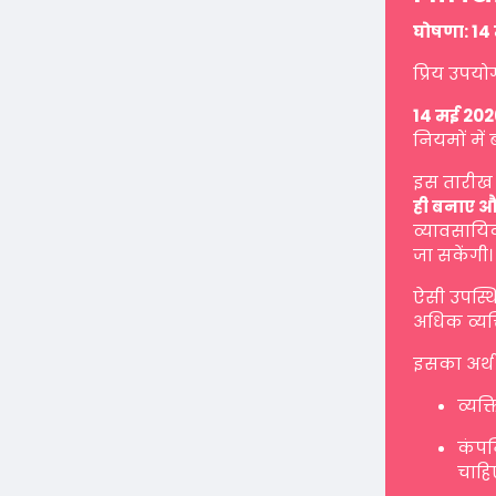
घोषणा: 14 
प्रिय उपयो
14 मई 202
नियमों में 
इस तारीख 
ही बनाए औ
व्यावसायिक
जा सकेंगी।
ऐसी उपस्थ
अधिक व्यक्
इसका अर्थ 
व्यक्
कंपनि
चाहि