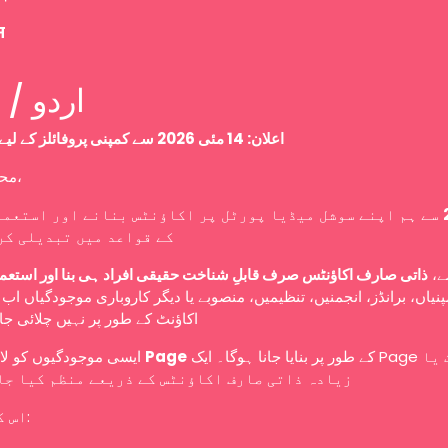
म
Urdu / اردو
اعلان: 14 مئی 2026 سے کمپنی پروفائلز کے لیے نئی پالیسی
محترم صارفین،
سے ہم اپنے سوشل میڈیا پورٹل پر اکاؤنٹس بنانے اور استعما
کے قواعد میں تبدیلی کر
سے
ذاتی صارف اکاؤنٹس صرف قابلِ شناخت حقیقی افراد ہی بنا اور استعم
نیاں، برانڈز، انجمنیں، تنظیمیں، منصوبے یا دیگر کاروباری موجودگیاں ا
اکاؤنٹ کے طور پر نہیں چلائی ج
ایسی موجودگیوں کو لازمی طور پر
Page
کے طور پر بنایا جانا ہوگا۔ ایک Page کو ایک یا
زیادہ ذاتی صارف اکاؤنٹس کے ذریعے منظم کیا جا
اس کا مطلب ہے: