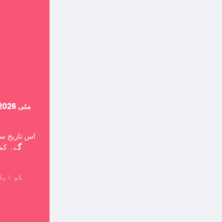
14 مئی 2026
اس تاریخ ،
گے
۔ کمپ