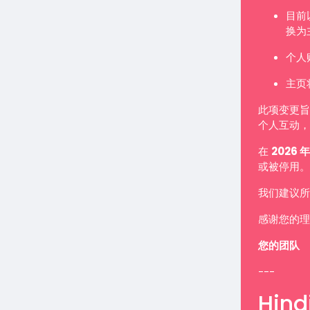
目前
换为
个人
主页
此项变更旨
个人互动，
在
2026 年
或被停用。
我们建议所
感谢您的理
您的团队
---
Hindi