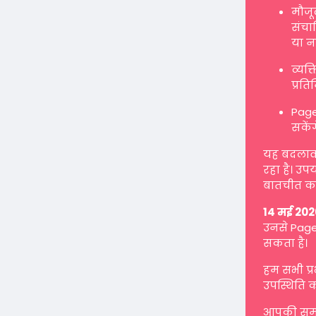
मौजू
संचाल
या न
व्यक
प्रत
Page
सकें
यह बदलाव ह
रहा है। उप
बातचीत कर
14 मई 202
उनसे Page 
सकता है।
हम सभी प्
उपस्थिति क
आपकी समझ