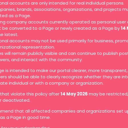
onal accounts are only intended for real individual persons.
anies, brands, associations, organizations, and projects m
ted as a Page.
ting company accounts currently operated as personal user
 be converted to a Page or newly created as a Page by
14
he latest.
onal accounts may not be used primarily for business, promo
nizational representation.
s will remain publicly visible and can continue to publish pos
owers, and interact with the community.
ge is intended to make our portal clearer, more transparent
ers should be able to clearly recognize whether they are in
vate individual or with a company or organization.
hat violate this policy after
14 May 2026
may be restricted
or deactivated.
end that all affected companies and organizations set up
as a Page in good time.