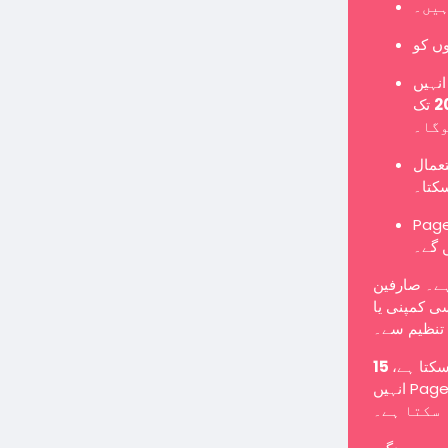
ہیں۔
نہیں
تک Page میں تبدیل کرنا ہوگا یا نئے Page کے طور پر
وگا۔
تعمال
سکتا۔
Pages یں گے اور معمول کے مطابق پوسٹس شائع کر سکیں گے
 گے۔
ہے۔ صارفین
ی کمپنی یا
تنظیم سے۔
 سکتا ہے
انہیں Page میں تبدیل کرنے کے لیے کہا جا سکتا ہے یا انہیں غیر فعال کیا جا
سکتا ہے۔