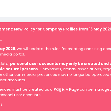
ment: New Policy for Company Profiles from 15 May 202
,
May 2026
, we will update the rules for creating and using ac
 media portal.
 date,
personal user accounts may only be created and 
ble natural persons
. Companies, brands, associations, orga
 or other commercial presences may no longer be operated 
user accounts.
ences must be created as a
Page
. A Page can be manage
ersonal user accounts.
s: