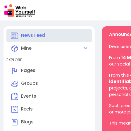
Announce
News Feed
Dear users
Mine
From
14 
EXPLORE
our social
Pages
From this
identifia
Groups
projects,
personal 
Events
Such pres
Reels
or more p
Blogs
This mean