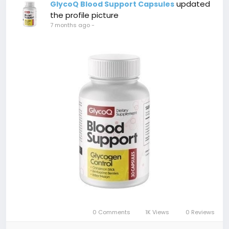
updated
GlycoQ Blood Support Capsules
the profile picture
7 months ago
-
0 Comments
1K Views
0 Reviews