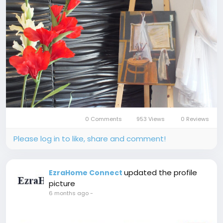
0 Comments
953 Views
0 Reviews
Please log in to like, share and comment!
updated the profile
EzraHome Connect
picture
6 months ago
-