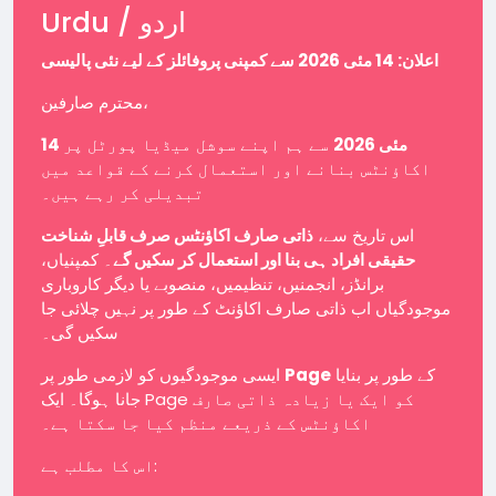
Urdu / اردو
اعلان: 14 مئی 2026 سے کمپنی پروفائلز کے لیے نئی پالیسی
محترم صارفین،
14 مئی 2026
سے ہم اپنے سوشل میڈیا پورٹل پر
اکاؤنٹس بنانے اور استعمال کرنے کے قواعد میں
تبدیلی کر رہے ہیں۔
اس تاریخ سے،
ذاتی صارف اکاؤنٹس صرف قابلِ شناخت
حقیقی افراد ہی بنا اور استعمال کر سکیں گے
۔ کمپنیاں،
برانڈز، انجمنیں، تنظیمیں، منصوبے یا دیگر کاروباری
موجودگیاں اب ذاتی صارف اکاؤنٹ کے طور پر نہیں چلائی جا
سکیں گی۔
ایسی موجودگیوں کو لازمی طور پر
Page
کے طور پر بنایا
جانا ہوگا۔ ایک Page کو ایک یا زیادہ ذاتی صارف
اکاؤنٹس کے ذریعے منظم کیا جا سکتا ہے۔
اس کا مطلب ہے: