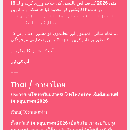
15 مئی 2026
کے بعد اس پالیسی کی خلاف ورزی کرنے والے
اکاؤنٹس کو محدود کیا جا سکتا ہے، انہیں Page میں
تبدیل کرنے کے لیے کہا جا سکتا ہے یا انہیں غیر
فعال کیا جا سکتا ہے۔
ہم تمام متاثرہ کمپنیوں اور تنظیموں کو مشورہ دیتے ہیں کہ
وہ بروقت اپنی موجودگی Page کے طور پر قائم کریں۔
آپ کے تعاون کا شکریہ۔
آپ کی ٹیم
---
Thai / ภาษาไทย
ประกาศ: นโยบายใหม่สำหรับโปรไฟล์บริษัท เริ่มตั้งแต่วันที่
14 พฤษภาคม 2026
เรียนผู้ใช้งานทุกท่าน
ตั้งแต่วันที่
14 พฤษภาคม 2026
เป็นต้นไป เราจะปรับปรุง
กฎการสร้างและการใช้งานบัญชีบนพอร์ทัลโซเชียลมีเดีย