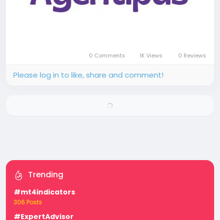
0 Comments
1K Views
0 Reviews
Please log in to like, share and comment!
Trending
#mt4indicators
306 Posts
#ExpertAdvisor