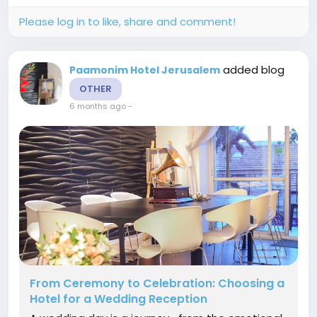
Please log in to like, share and comment!
added blog
Paamonim Hotel Jerusalem
OTHER
6 months ago
-
From Ceremony to Celebration: Choosing a
Hotel for a Wedding Reception