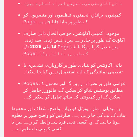
ذاتی اکاؤنٹس صرف حقیقی افراد کے لیے ہیں۔
کمپنیوں، برانڈز، انجمنوں، تنظیموں اور منصوبوں کو
Page کے طور پر بنایا جانا چاہیے۔
موجودہ کمپنی اکاؤنٹس، جو فی الحال ذاتی صارف
اکاؤنٹ کے طور پر چل رہے ہیں، انہیں زیادہ سے زیادہ
14 مئی 2026
تک Page میں تبدیل کرنا ہوگا یا نئے
Page کے طور پر بنانا ہوگا۔
ذاتی اکاؤنٹس کو بنیادی طور پر کاروباری، تشہیری یا
تنظیمی نمائندگی کے لیے استعمال نہیں کیا جا سکتا۔
Pages عوامی طور پر نظر آتے رہیں گے اور معمول کے
مطابق پوسٹس شائع کر سکیں گے، فالوورز حاصل کر
سکیں گے اور کمیونٹی کے ساتھ تعامل کر سکیں گے۔
یہ تبدیلی ہمارے پورٹل کو زیادہ واضح، شفاف اور محفوظ
بنانے کے لیے کی جا رہی ہے۔ صارفین کو واضح طور پر معلوم
ہونا چاہیے کہ وہ کسی نجی فرد سے رابطہ کر رہے ہیں یا
کسی کمپنی یا تنظیم سے۔