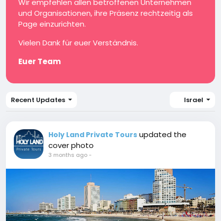
Wir empfehlen allen betroffenen Unternehmen
und Organisationen, ihre Präsenz rechtzeitig als
Page einzurichten.
Vielen Dank für euer Verständnis.
Euer Team
Recent Updates
Israel
updated the
Holy Land Private Tours
cover photo
3 months ago
-