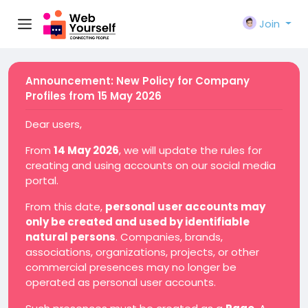
Join
Announcement: New Policy for Company
Profiles from 15 May 2026
Dear users,
From
14 May 2026
, we will update the rules for
creating and using accounts on our social media
portal.
From this date,
personal user accounts may
only be created and used by identifiable
natural persons
. Companies, brands,
associations, organizations, projects, or other
commercial presences may no longer be
operated as personal user accounts.