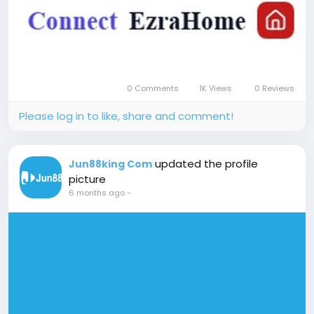
0 Comments
1K Views
0 Reviews
Please log in to like, share and comment!
updated the profile
Jun88king Com
picture
6 months ago
-