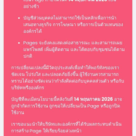
อย่างช้า
บัญชีส่วนบุคคลไม่สามารถใช้เป็นหลักเพื่อการนำ
เสนอทางธุรกิจ การโฆษณา หรือการเป็นตัวแทนของ
องค์กรได้
Pages จะยังคงแสดงต่อสาธารณะ และสามารถเผย
แพร่โพสต์ เพิ่มผู้ติดตาม และโต้ตอบกับชุมชนได้ตาม
ปกติ
การเปลี่ยนแปลงนี้มีวัตถุประสงค์เพื่อทำให้พอร์ทัลของเรา
ชัดเจน โปร่งใส และปลอดภัยยิ่งขึ้น ผู้ใช้งานควรสามารถ
ทราบได้อย่างชัดเจนว่ากำลังติดต่อกับบุคคลส่วนตัว หรือกับ
บริษัทหรือองค์กร
บัญชีที่ละเมิดนโยบายนี้หลังวันที่
14 พฤษภาคม 2026
อาจ
ถูกจำกัดการใช้งาน ถูกขอให้เปลี่ยนเป็น Page หรือถูกปิด
ใช้งาน
เราขอแนะนำให้บริษัทและองค์กรที่ได้รับผลกระทบดำเนิน
การสร้าง Page ให้เรียบร้อยล่วงหน้า