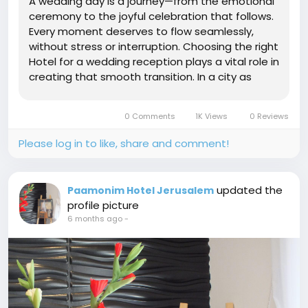
A wedding day is a journey—from the emotional
ceremony to the joyful celebration that follows.
Every moment deserves to flow seamlessly,
without stress or interruption. Choosing the right
Hotel for a wedding reception plays a vital role in
creating that smooth transition. In a city as
meaningful and enchanting as Jerusalem,
couples look for a venue that combines
0 Comments
1K Views
0 Reviews
elegance, comfort, and...
Please log in to like, share and comment!
updated the
Paamonim Hotel Jerusalem
profile picture
6 months ago
-