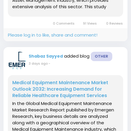
Asset Management industry, which provides
extensive analysis of this sector. This study
provides a comprehensive look at the Rail Asset
Management market from both a qualitative
0 Comments
91 Views
0 Reviews
and quantitative perspective as well as crucial...
Please log in to like, share and comment!
added blog
Shabaz Sayyed
OTHER
3 days ago
-
Medical Equipment Maintenance Market
Outlook 2032: Increasing Demand for
Reliable Healthcare Equipment Services
In the Global Medical Equipment Maintenance
Market Research Report published by Emergen
Research, key business details are analyzed
along with a geographical overview of the
Medical Equipment Maintenance industry, which