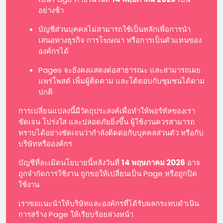
อย่างช้า
บัญชีส่วนบุคคลไม่สามารถใช้เป็นหลักเพื่อการนำ
เสนอทางธุรกิจ การโฆษณา หรือการเป็นตัวแทนของ
องค์กรได้
Pages จะยังคงแสดงต่อสาธารณะ และสามารถเผย
แพร่โพสต์ เพิ่มผู้ติดตาม และโต้ตอบกับชุมชนได้ตาม
ปกติ
การเปลี่ยนแปลงนี้มีวัตถุประสงค์เพื่อทำให้พอร์ทัลของเรา
ชัดเจน โปร่งใส และปลอดภัยยิ่งขึ้น ผู้ใช้งานควรสามารถ
ทราบได้อย่างชัดเจนว่ากำลังติดต่อกับบุคคลส่วนตัว หรือกับ
บริษัทหรือองค์กร
บัญชีที่ละเมิดนโยบายนี้หลังวันที่
14 พฤษภาคม 2026
อาจ
ถูกจำกัดการใช้งาน ถูกขอให้เปลี่ยนเป็น Page หรือถูกปิด
ใช้งาน
เราขอแนะนำให้บริษัทและองค์กรที่ได้รับผลกระทบดำเนิน
การสร้าง Page ให้เรียบร้อยล่วงหน้า