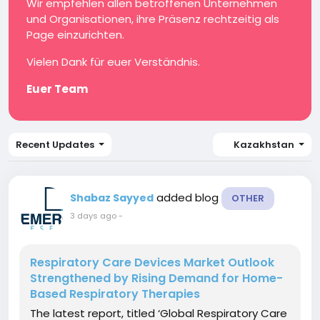
Wir empfehlen allen betroffenen Unternehmen
und Organisationen, ihre Präsenz rechtzeitig als
Page einzurichten.
Vielen Dank für euer Verständnis.
Euer Team
Recent Updates
Kazakhstan
added blog
Shabaz Sayyed
OTHER
3 days ago
-
Respiratory Care Devices Market Outlook
Strengthened by Rising Demand for Home-
Based Respiratory Therapies
The latest report, titled ‘Global Respiratory Care