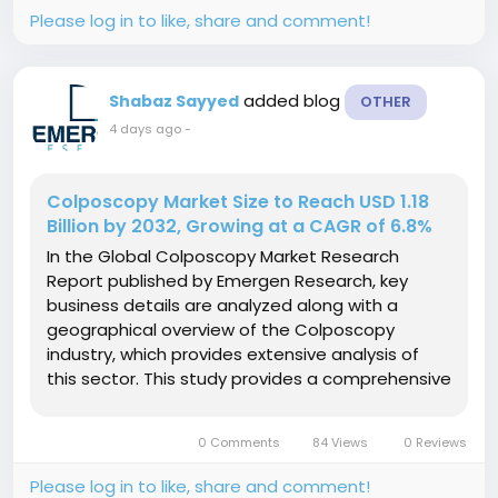
Please log in to like, share and comment!
added blog
Shabaz Sayyed
OTHER
4 days ago
-
Colposcopy Market Size to Reach USD 1.18
Billion by 2032, Growing at a CAGR of 6.8%
In the Global Colposcopy Market Research
Report published by Emergen Research, key
business details are analyzed along with a
geographical overview of the Colposcopy
industry, which provides extensive analysis of
this sector. This study provides a comprehensive
look at the Colposcopy market from both a
qualitative and quantitative perspective as well
0 Comments
84 Views
0 Reviews
as crucial statistical information about the...
Please log in to like, share and comment!