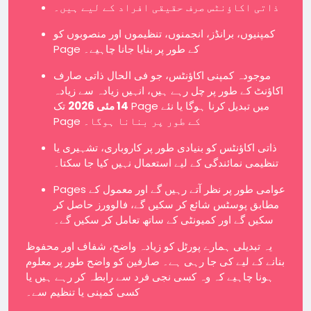
ذاتی اکاؤنٹس صرف حقیقی افراد کے لیے ہیں۔
کمپنیوں، برانڈز، انجمنوں، تنظیموں اور منصوبوں کو
Page کے طور پر بنایا جانا چاہیے۔
موجودہ کمپنی اکاؤنٹس، جو فی الحال ذاتی صارف
اکاؤنٹ کے طور پر چل رہے ہیں، انہیں زیادہ سے زیادہ
14 مئی 2026
تک Page میں تبدیل کرنا ہوگا یا نئے
Page کے طور پر بنانا ہوگا۔
ذاتی اکاؤنٹس کو بنیادی طور پر کاروباری، تشہیری یا
تنظیمی نمائندگی کے لیے استعمال نہیں کیا جا سکتا۔
Pages عوامی طور پر نظر آتے رہیں گے اور معمول کے
مطابق پوسٹس شائع کر سکیں گے، فالوورز حاصل کر
سکیں گے اور کمیونٹی کے ساتھ تعامل کر سکیں گے۔
یہ تبدیلی ہمارے پورٹل کو زیادہ واضح، شفاف اور محفوظ
بنانے کے لیے کی جا رہی ہے۔ صارفین کو واضح طور پر معلوم
ہونا چاہیے کہ وہ کسی نجی فرد سے رابطہ کر رہے ہیں یا
کسی کمپنی یا تنظیم سے۔