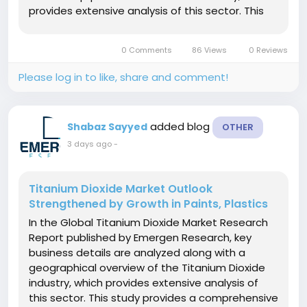
provides extensive analysis of this sector. This
study provides a comprehensive look at the
Medical Equipment Maintenance market from
0 Comments
86 Views
0 Reviews
both a qualitative and quantitative...
Please log in to like, share and comment!
added blog
Shabaz Sayyed
OTHER
3 days ago
-
Titanium Dioxide Market Outlook
Strengthened by Growth in Paints, Plastics
In the Global Titanium Dioxide Market Research
Report published by Emergen Research, key
business details are analyzed along with a
geographical overview of the Titanium Dioxide
industry, which provides extensive analysis of
this sector. This study provides a comprehensive