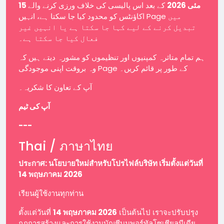
15 مئی 2026
کے بعد اس پالیسی کی خلاف ورزی کرنے والے
اکاؤنٹس کو محدود کیا جا سکتا ہے، انہیں Page میں
تبدیل کرنے کے لیے کہا جا سکتا ہے یا انہیں غیر
فعال کیا جا سکتا ہے۔
ہم تمام متاثرہ کمپنیوں اور تنظیموں کو مشورہ دیتے ہیں کہ
وہ بروقت اپنی موجودگی Page کے طور پر قائم کریں۔
آپ کے تعاون کا شکریہ۔
آپ کی ٹیم
---
Thai / ภาษาไทย
ประกาศ: นโยบายใหม่สำหรับโปรไฟล์บริษัท เริ่มตั้งแต่วันที่
14 พฤษภาคม 2026
เรียนผู้ใช้งานทุกท่าน
ตั้งแต่วันที่
14 พฤษภาคม 2026
เป็นต้นไป เราจะปรับปรุง
กฎการสร้างและการใช้งานบัญชีบนพอร์ทัลโซเชียลมีเดีย