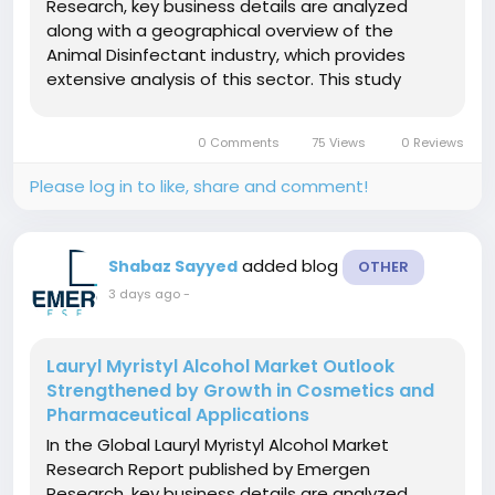
Research, key business details are analyzed
along with a geographical overview of the
Animal Disinfectant industry, which provides
extensive analysis of this sector. This study
provides a comprehensive look at the Animal
Disinfectant market from both a qualitative and
0 Comments
75 Views
0 Reviews
quantitative perspective as well as crucial...
Please log in to like, share and comment!
added blog
Shabaz Sayyed
OTHER
3 days ago
-
Lauryl Myristyl Alcohol Market Outlook
Strengthened by Growth in Cosmetics and
Pharmaceutical Applications
In the Global Lauryl Myristyl Alcohol Market
Research Report published by Emergen
Research, key business details are analyzed