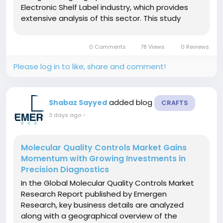
Electronic Shelf Label industry, which provides
extensive analysis of this sector. This study
provides a comprehensive look at the Electronic
Shelf Label market from both a qualitative and
0 Comments
78 Views
0 Reviews
quantitative perspective as well as...
Please log in to like, share and comment!
added blog
Shabaz Sayyed
CRAFTS
3 days ago
-
Molecular Quality Controls Market Gains
Momentum with Growing Investments in
Precision Diagnostics
In the Global Molecular Quality Controls Market
Research Report published by Emergen
Research, key business details are analyzed
along with a geographical overview of the