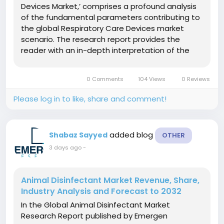
Devices Market,’ comprises a profound analysis
of the fundamental parameters contributing to
the global Respiratory Care Devices market
scenario. The research report provides the
reader with an in-depth interpretation of the
Respiratory Care Devices market dynamics,
including the crucial drivers, opportunities,
0 Comments
104 Views
0 Reviews
threats, and...
Please log in to like, share and comment!
added blog
Shabaz Sayyed
OTHER
3 days ago
-
Animal Disinfectant Market Revenue, Share,
Industry Analysis and Forecast to 2032
In the Global Animal Disinfectant Market
Research Report published by Emergen