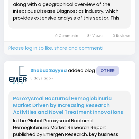
along with a geographical overview of the
Infectious Disease Diagnostics industry, which
provides extensive analysis of this sector. This
study provides a comprehensive look at the
Infectious Disease Diagnostics market from
0 Comments
84 Views
0 Reviews
both a qualitative and quantitative...
Please log in to like, share and comment!
added blog
Shabaz Sayyed
OTHER
3 days ago
-
Paroxysmal Nocturnal Hemoglobinuria
Market Driven by Increasing Research
Activities and Novel Treatment Innovations
In the Global Paroxysmal Nocturnal
Hemoglobinuria Market Research Report
published by Emergen Research, key business