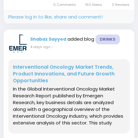
opportunities, threats, and challenges. The
0 Comments
163 Views
0 Reviews
report also describes the key...
Please log in to like, share and comment!
added blog
Shabaz Sayyed
DRINKS
4 days ago
-
Interventional Oncology Market Trends,
Product Innovations, and Future Growth
Opportunities
In the Global Interventional Oncology Market
Research Report published by Emergen
Research, key business details are analyzed
along with a geographical overview of the
Interventional Oncology industry, which provides
extensive analysis of this sector. This study
provides a comprehensive look at the
Interventional Oncology market from both a