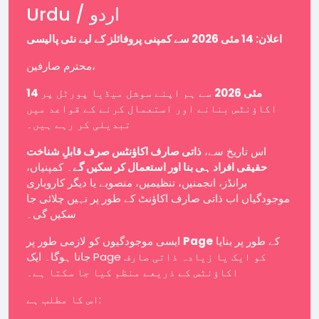
Urdu / اردو
اعلان: 14 مئی 2026 سے کمپنی پروفائلز کے لیے نئی پالیسی
محترم صارفین،
14 مئی 2026
سے ہم اپنے سوشل میڈیا پورٹل پر
اکاؤنٹس بنانے اور استعمال کرنے کے قواعد میں
تبدیلی کر رہے ہیں۔
اس تاریخ سے،
ذاتی صارف اکاؤنٹس صرف قابلِ شناخت
حقیقی افراد ہی بنا اور استعمال کر سکیں گے
۔ کمپنیاں،
برانڈز، انجمنیں، تنظیمیں، منصوبے یا دیگر کاروباری
موجودگیاں اب ذاتی صارف اکاؤنٹ کے طور پر نہیں چلائی جا
سکیں گی۔
ایسی موجودگیوں کو لازمی طور پر
Page
کے طور پر بنایا
جانا ہوگا۔ ایک Page کو ایک یا زیادہ ذاتی صارف
اکاؤنٹس کے ذریعے منظم کیا جا سکتا ہے۔
اس کا مطلب ہے: