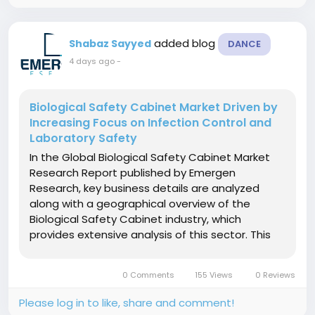
added blog
Shabaz Sayyed
DANCE
4 days ago
-
Biological Safety Cabinet Market Driven by
Increasing Focus on Infection Control and
Laboratory Safety
In the Global Biological Safety Cabinet Market
Research Report published by Emergen
Research, key business details are analyzed
along with a geographical overview of the
Biological Safety Cabinet industry, which
provides extensive analysis of this sector. This
study provides a comprehensive look at the
Biological Safety Cabinet market from both a
0 Comments
155 Views
0 Reviews
qualitative and quantitative perspective as
well...
Please log in to like, share and comment!