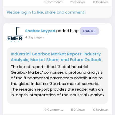
0 Comments
290 Views
0 Reviews
qualitative and quantitative perspective as well
as...
Please log in to like, share and comment!
added blog
Shabaz Sayyed
DANCE
4 days ago
-
Industrial Gearbox Market Report: Industry
Analysis, Market Share, and Future Outlook
The latest report, titled ‘Global Industrial
Gearbox Market,’ comprises a profound analysis
of the fundamental parameters contributing to
the global Industrial Gearbox market scenario.
The research report provides the reader with an
in-depth interpretation of the Industrial Gearbox
market dynamics, including the crucial drivers,
opportunities, threats, and challenges. The...
0 Comments
150 Views
0 Reviews