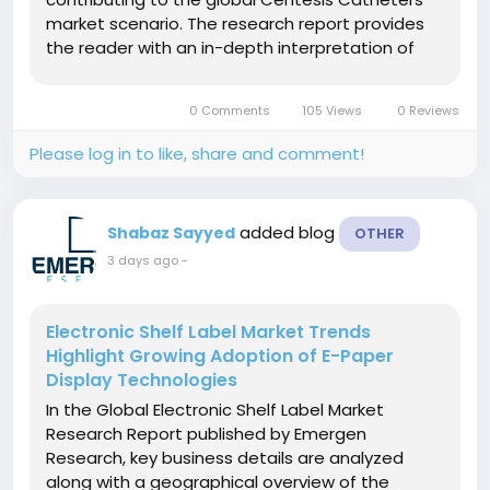
market scenario. The research report provides
the reader with an in-depth interpretation of
the Centesis Catheters market dynamics,
including the crucial drivers, opportunities,
0 Comments
105 Views
0 Reviews
threats, and challenges. The...
Please log in to like, share and comment!
added blog
Shabaz Sayyed
OTHER
3 days ago
-
Electronic Shelf Label Market Trends
Highlight Growing Adoption of E-Paper
Display Technologies
In the Global Electronic Shelf Label Market
Research Report published by Emergen
Research, key business details are analyzed
along with a geographical overview of the