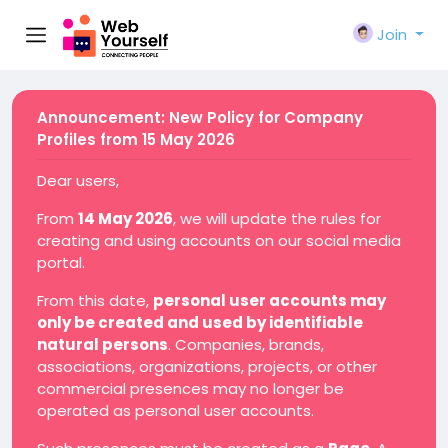
Join
Announcement: New Policy for Company
Profiles from 15 May 2026
Dear users,
From
14 May 2026
, we will update the rules for
creating and using accounts on our social media
portal.
From this date,
personal user accounts may
only be created and used by identifiable
natural persons
. Companies, brands,
associations, organizations, projects, or other
commercial presences may no longer be
operated as personal user accounts.