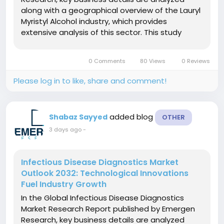
along with a geographical overview of the Lauryl
Myristyl Alcohol industry, which provides
extensive analysis of this sector. This study
provides a comprehensive look at the Lauryl
Myristyl Alcohol market from both a qualitative
0 Comments
80 Views
0 Reviews
and quantitative perspective as well as...
Please log in to like, share and comment!
added blog
Shabaz Sayyed
OTHER
3 days ago
-
Infectious Disease Diagnostics Market
Outlook 2032: Technological Innovations
Fuel Industry Growth
In the Global Infectious Disease Diagnostics
Market Research Report published by Emergen
Research, key business details are analyzed