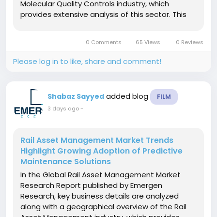
Molecular Quality Controls industry, which
provides extensive analysis of this sector. This
study provides a comprehensive look at the
Molecular Quality Controls market from both a
0 Comments
65 Views
0 Reviews
qualitative and quantitative perspective as...
Please log in to like, share and comment!
added blog
Shabaz Sayyed
FILM
3 days ago
-
Rail Asset Management Market Trends
Highlight Growing Adoption of Predictive
Maintenance Solutions
In the Global Rail Asset Management Market
Research Report published by Emergen
Research, key business details are analyzed
along with a geographical overview of the Rail