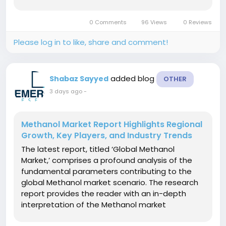
look at the Titanium Dioxide market from both a
qualitative and quantitative perspective as well
0 Comments
96 Views
0 Reviews
as crucial statistical...
Please log in to like, share and comment!
added blog
Shabaz Sayyed
OTHER
3 days ago
-
Methanol Market Report Highlights Regional
Growth, Key Players, and Industry Trends
The latest report, titled ‘Global Methanol
Market,’ comprises a profound analysis of the
fundamental parameters contributing to the
global Methanol market scenario. The research
report provides the reader with an in-depth
interpretation of the Methanol market
dynamics, including the crucial drivers,