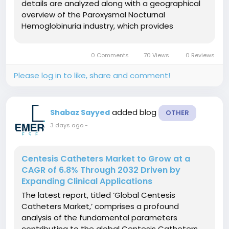
details are analyzed along with a geographical
overview of the Paroxysmal Nocturnal
Hemoglobinuria industry, which provides
extensive analysis of this sector. This study
provides a comprehensive look at the
0 Comments
70 Views
0 Reviews
Paroxysmal Nocturnal Hemoglobinuria market
from both a qualitative and...
Please log in to like, share and comment!
added blog
Shabaz Sayyed
OTHER
3 days ago
-
Centesis Catheters Market to Grow at a
CAGR of 6.8% Through 2032 Driven by
Expanding Clinical Applications
The latest report, titled ‘Global Centesis
Catheters Market,’ comprises a profound
analysis of the fundamental parameters
contributing to the global Centesis Catheters