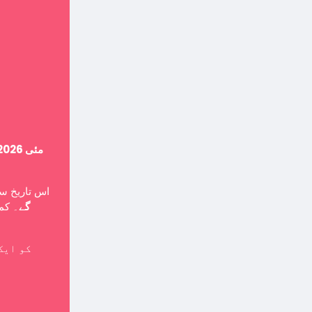
14 مئی 2026
 تاریخ سے،
 صارف
گے