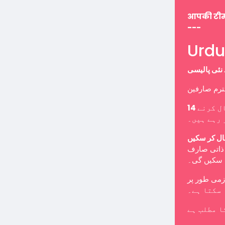
आपकी टी
---
سے ہم 
کے قواعد 
ذاتی صارف 
۔ کمپنیاں، 
اکاؤنٹ کے 
زیادہ ذات