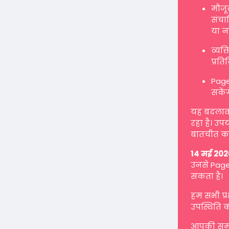
मौजू
संचाल
या न
व्यक
प्रत
Page
सकें
यह बदलाव ह
रहा है। उप
बातचीत कर
14 मई 202
उनसे Page 
सकता है।
हम सभी प्
उपस्थिति क
आपकी समझ