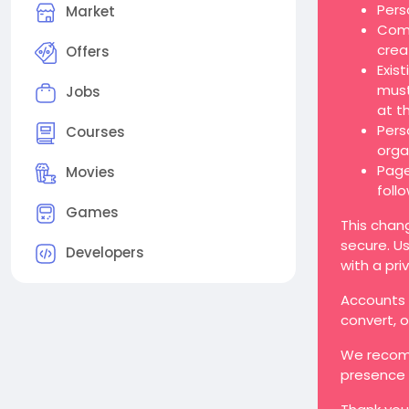
Pers
Market
Comp
crea
Offers
Exis
must
Jobs
at t
Pers
Courses
orga
Page
Movies
foll
Games
This chan
secure. Us
Developers
with a pri
Accounts t
convert, 
We recomm
presence 