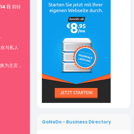
 14 日
前转
。
是在与私人
换为主页，
GoNeDo - Business Directory