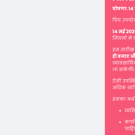
घोषणा: 14 
प्रिय उपयो
14 मई 202
नियमों में 
इस तारीख 
ही बनाए औ
व्यावसायिक
जा सकेंगी।
ऐसी उपस्थ
अधिक व्यक्
इसका अर्थ 
व्यक्
कंपनि
चाहि