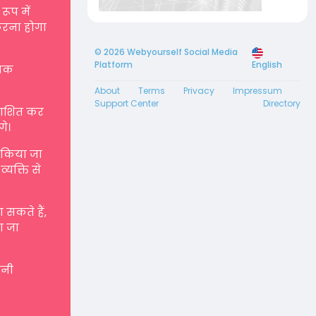
रूप में
करना होगा
© 2026 Webyourself Social Media
Platform
English
्मक
About
Terms
Privacy
Impressum
Support Center
Directory
रकाशित कर
गे।
ए किया जा
्यक्ति से
सकते हैं,
ा जा
पनी