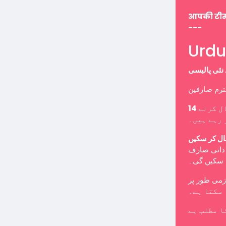
आपकी टी
---
ل کرنے
 رہے ہیں۔
ال کر سکیں
ب ذاتی صارف
ا سکیں گی۔
 سکتا ہے۔