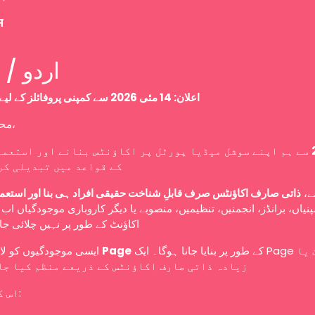
म
Urdu / اردو
اعلان: 14 مئی 2026 سے کمپنی پروفائلز کے لیے نئی پالیسی
محترم صارفین،
سے ہم اپنے سوشل میڈیا پورٹل پر اکاؤنٹس بنانے اور استعما
کے قواعد میں تبدیلی کر
سے
ذاتی صارف اکاؤنٹس صرف قابلِ شناخت حقیقی افراد ہی بنا اور استعم
نیاں، برانڈز، انجمنیں، تنظیمیں، منصوبے یا دیگر کاروباری موجودگیاں ا
اکاؤنٹ کے طور پر نہیں چلائی ج
ایسی موجودگیوں کو لازمی طور پر
Page
کے طور پر بنایا جانا ہوگا۔ ایک Page کو ایک یا
زیادہ ذاتی صارف اکاؤنٹس کے ذریعے منظم کیا جا
اس کا مطلب ہے: