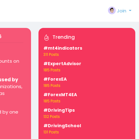
Join
6
Trending
#mt4indicators
311 Posts
counts on
#ExpertAdvisor
185 Posts
#ForexEA
used by
185 Posts
nizations,
as
#ForexMT4EA
185 Posts
#DrivingTips
d by one
132 Posts
#DrivingSchool
131 Posts