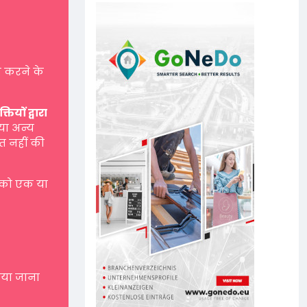
 करने के
यों द्वारा
 या अन्य
त नहीं की
 को एक या
नाया जाना