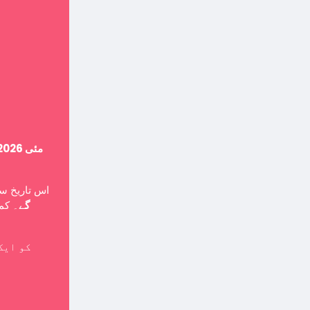
14 مئی 2026
اس تاریخ ،
گے
۔ کمپ