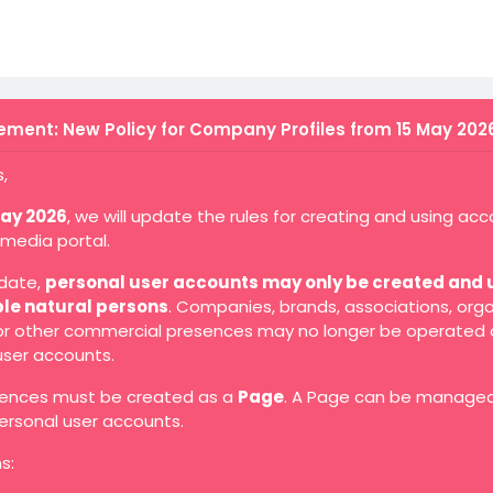
ment: New Policy for Company Profiles from 15 May 202
,
May 2026
, we will update the rules for creating and using ac
 media portal.
 date,
personal user accounts may only be created and 
ble natural persons
. Companies, brands, associations, orga
 or other commercial presences may no longer be operated 
user accounts.
ences must be created as a
Page
. A Page can be manage
ersonal user accounts.
s: