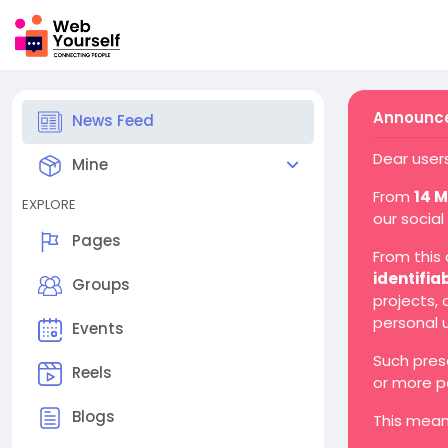
Announce
News Feed
Dear users
Mine
From
14 
EXPLORE
our social
Pages
From this
identifia
Groups
projects,
personal 
Events
Such pres
Reels
or more p
Blogs
This mean