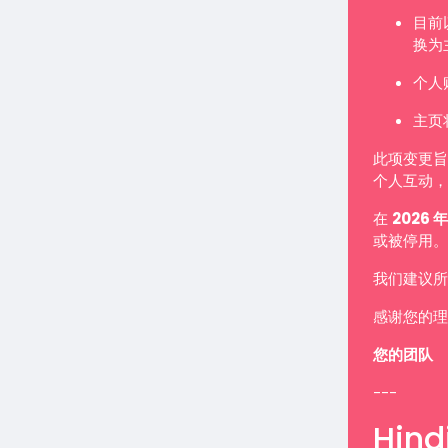
目前
换为
个人
主页
此项变更旨
个人互动，
在
2026 年
或被停用。
我们建议所
感谢您的理
您的团队
---
Hindi