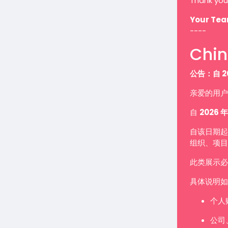
Thank you
Your Te
----
Chin
公告：自 2
亲爱的用户
自
2026 年
自该日期起
组织、项目
此类展示
具体说明如
个人
公司