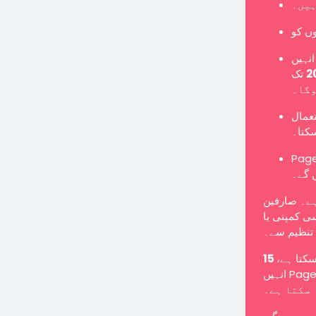
ہیں۔
نہیں
تک Page میں تبدیل کرنا ہوگا یا نئے Page کے طور پر
وگا۔
تعمال
سکتا۔
Pages یں گے اور معمول کے مطابق پوسٹس شائع کر سکیں گے
 گے۔
ہے۔ صارفین
ی کمپنی یا
تنظیم سے۔
 سکتا ہے
انہیں Page میں تبدیل کرنے کے لیے کہا جا سکتا ہے یا انہیں غیر فعال کیا جا
سکتا ہے۔