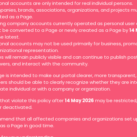
onal accounts are only intended for real individual persons.
anies, brands, associations, organizations, and projects m
ted as a Page.
ting company accounts currently operated as personal user
 be converted to a Page or newly created as a Page by
14
he latest.
onal accounts may not be used primarily for business, promo
nizational representation.
s will remain publicly visible and can continue to publish pos
owers, and interact with the community.
ge is intended to make our portal clearer, more transparent
ers should be able to clearly recognize whether they are in
vate individual or with a company or organization.
hat violate this policy after
14 May 2026
may be restricted
or deactivated.
end that all affected companies and organizations set up
as a Page in good time.