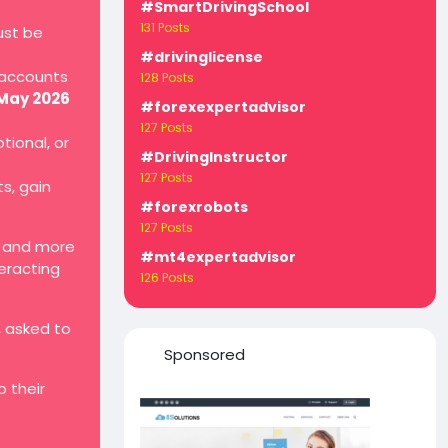
#SmartDrivingSchool
131 Posts
ust be
#drivinglicense
 accounts
128 Posts
 May 2026
#forexexpertadvisor
127 Posts
tional, or
#DrivingInstructor
127 Posts
ts, gain
#forexrobots
127 Posts
, and more
#mt4expertadvisor
teracting
126 Posts
, asked to
Sponsored
 their