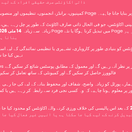
ذاتی اکاؤنٹس صرف حقیقی افراد کے لیے 
کمپنیوں، برانڈز، انجمنوں، تنظیموں اور منصوبوں کو Page ے۔
نی اکاؤنٹس، جو فی الحال ذاتی صارف اکاؤنٹ کے طور پر چل رہے ہیں، ا
زیادہ سے زیادہ
14 مئی 2026
بنانا ہ
ؤنٹس کو بنیادی طور پر کاروباری، تشہیری یا تنظیمی نمائندگی کے لیے اس
نہیں کیا جا 
عوامی طور پر نظر آتے رہ،
فالوورز حاصل کر سکیں گے اور کمیونٹی کے ساتھ تعامل کر سکیں
ہمارے پورٹل کو زیادہ واضح، شفاف اور محفوظ بنانے کے لیے کی جا رہی 
 پر معلوم ہونا چاہیے کہ وہ کسی نجی فرد سے رابطہ کر رہے ہیں یا کس
کے بعد اس پالیسی کی خلاف ورزی کرنے والے اکاؤنٹس کو محدود کیا جا،