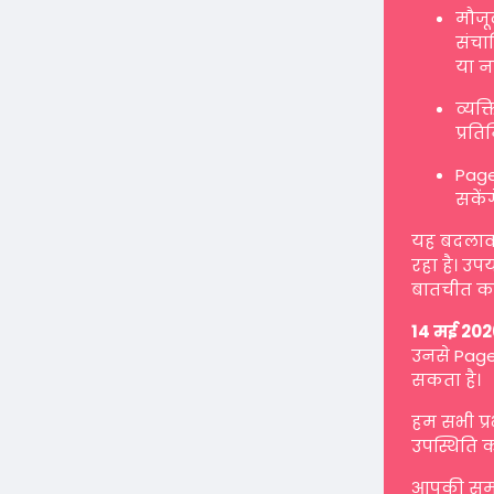
मौजू
संचाल
या न
व्यक
प्रत
Page
सकें
यह बदलाव ह
रहा है। उप
बातचीत कर
14 मई 202
उनसे Page 
सकता है।
हम सभी प्
उपस्थिति क
आपकी समझ