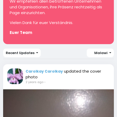
Wir empfehlen allen betroffenen Unternehmen
und Organisationen, ihre Präsenz rechtzeitig als
Page einzurichten.
Vielen Dank für euer Verständnis.
Euer Team
Recent Updates
Malawi
updated the cover
Carolkay Carolkay
photo
2 years ago
-