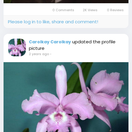
0 Comments
2K Views
0 Reviews
Please log in to like, share and comment!
updated the profile
Carolkay Carolkay
picture
2 years ago
-