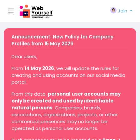
Join
Announcement: New Policy for Company
Profiles from 15 May 2026
Dear users,
From
14 May 2026
, we will update the rules for
creating and using accounts on our social media
portal.
From this date,
personal user accounts may
only be created and used by identifiable
natural persons
. Companies, brands,
associations, organizations, projects, or other
commercial presences may no longer be
operated as personal user accounts.