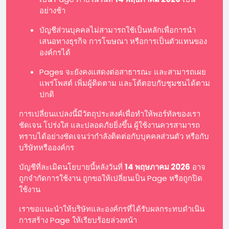
อย่างช้า
บัญชีส่วนบุคคลไม่สามารถใช้เป็นหลักเพื่อการนำ
เสนอทางธุรกิจ การโฆษณา หรือการเป็นตัวแทนของ
องค์กรได้
Pages จะยังคงแสดงต่อสาธารณะ และสามารถเผย
แพร่โพสต์ เพิ่มผู้ติดตาม และโต้ตอบกับชุมชนได้ตาม
ปกติ
การเปลี่ยนแปลงนี้มีวัตถุประสงค์เพื่อทำให้พอร์ทัลของเรา
ชัดเจน โปร่งใส และปลอดภัยยิ่งขึ้น ผู้ใช้งานควรสามารถ
ทราบได้อย่างชัดเจนว่ากำลังติดต่อกับบุคคลส่วนตัว หรือกับ
บริษัทหรือองค์กร
บัญชีที่ละเมิดนโยบายนี้หลังวันที่
14 พฤษภาคม 2026
อาจ
ถูกจำกัดการใช้งาน ถูกขอให้เปลี่ยนเป็น Page หรือถูกปิด
ใช้งาน
เราขอแนะนำให้บริษัทและองค์กรที่ได้รับผลกระทบดำเนิน
การสร้าง Page ให้เรียบร้อยล่วงหน้า