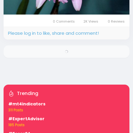
0 Comments
2K Views
0 Reviews
Please log in to like, share and comment!
Trending
#mt4indicators
311 Posts
#ExpertAdvisor
185 Posts