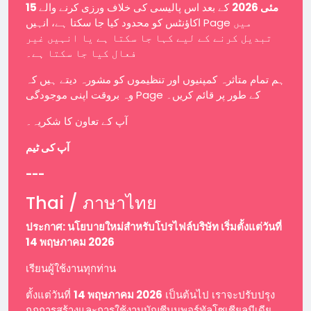
15 مئی 2026
کے بعد اس پالیسی کی خلاف ورزی کرنے والے
اکاؤنٹس کو محدود کیا جا سکتا ہے، انہیں Page میں
تبدیل کرنے کے لیے کہا جا سکتا ہے یا انہیں غیر
فعال کیا جا سکتا ہے۔
ہم تمام متاثرہ کمپنیوں اور تنظیموں کو مشورہ دیتے ہیں کہ
وہ بروقت اپنی موجودگی Page کے طور پر قائم کریں۔
آپ کے تعاون کا شکریہ۔
آپ کی ٹیم
---
Thai / ภาษาไทย
ประกาศ: นโยบายใหม่สำหรับโปรไฟล์บริษัท เริ่มตั้งแต่วันที่
14 พฤษภาคม 2026
เรียนผู้ใช้งานทุกท่าน
ตั้งแต่วันที่
14 พฤษภาคม 2026
เป็นต้นไป เราจะปรับปรุง
กฎการสร้างและการใช้งานบัญชีบนพอร์ทัลโซเชียลมีเดีย