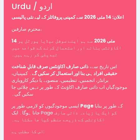
Urdu / اردو
اعلان: 14 مئی 2026 سے کمپنی پروفائلز کے لیے نئی پالیسی
محترم صارفین،
14 مئی 2026
سے ہم اپنے سوشل میڈیا پورٹل پر
اکاؤنٹس بنانے اور استعمال کرنے کے قواعد میں
تبدیلی کر رہے ہیں۔
اس تاریخ سے،
ذاتی صارف اکاؤنٹس صرف قابلِ شناخت
حقیقی افراد ہی بنا اور استعمال کر سکیں گے
۔ کمپنیاں،
برانڈز، انجمنیں، تنظیمیں، منصوبے یا دیگر کاروباری
موجودگیاں اب ذاتی صارف اکاؤنٹ کے طور پر نہیں چلائی جا
سکیں گی۔
ایسی موجودگیوں کو لازمی طور پر
Page
کے طور پر بنایا
جانا ہوگا۔ ایک Page کو ایک یا زیادہ ذاتی صارف
اکاؤنٹس کے ذریعے منظم کیا جا سکتا ہے۔
اس کا مطلب ہے: