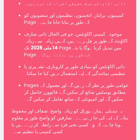
ذاتی اکاؤنٹس صرف حقیقی افراد کے لیے ہیں۔
کمپنیوں، برانڈز، انجمنوں، تنظیموں اور منصوبوں کو
Page کے طور پر بنایا جانا چاہیے۔
موجودہ کمپنی اکاؤنٹس، جو فی الحال ذاتی صارف
اکاؤنٹ کے طور پر چل رہے ہیں، انہیں زیادہ سے زیادہ
14 مئی 2026
تک Page میں تبدیل کرنا ہوگا یا نئے
Page کے طور پر بنانا ہوگا۔
ذاتی اکاؤنٹس کو بنیادی طور پر کاروباری، تشہیری یا
تنظیمی نمائندگی کے لیے استعمال نہیں کیا جا سکتا۔
Pages عوامی طور پر نظر آتے رہیں گے اور معمول کے
مطابق پوسٹس شائع کر سکیں گے، فالوورز حاصل کر
سکیں گے اور کمیونٹی کے ساتھ تعامل کر سکیں گے۔
یہ تبدیلی ہمارے پورٹل کو زیادہ واضح، شفاف اور محفوظ
بنانے کے لیے کی جا رہی ہے۔ صارفین کو واضح طور پر معلوم
ہونا چاہیے کہ وہ کسی نجی فرد سے رابطہ کر رہے ہیں یا
کسی کمپنی یا تنظیم سے۔