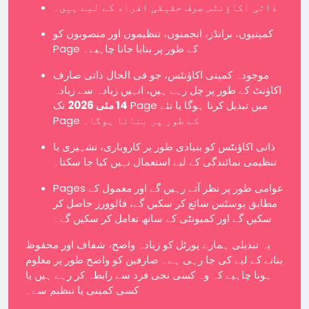
ذاتی اکاؤنٹس صرف حقیقی افراد کے لیے ہیں۔
کمپنیوں، برانڈز، انجمنوں، تنظیموں اور منصوبوں کو
Page کے طور پر بنایا جانا چاہیے۔
موجودہ کمپنی اکاؤنٹس، جو فی الحال ذاتی صارف
اکاؤنٹ کے طور پر چل رہے ہیں، انہیں زیادہ سے زیادہ
14 مئی 2026
تک Page میں تبدیل کرنا ہوگا یا نئے
Page کے طور پر بنانا ہوگا۔
ذاتی اکاؤنٹس کو بنیادی طور پر کاروباری، تشہیری یا
تنظیمی نمائندگی کے لیے استعمال نہیں کیا جا سکتا۔
Pages عوامی طور پر نظر آتے رہیں گے اور معمول کے
مطابق پوسٹس شائع کر سکیں گے، فالوورز حاصل کر
سکیں گے اور کمیونٹی کے ساتھ تعامل کر سکیں گے۔
یہ تبدیلی ہمارے پورٹل کو زیادہ واضح، شفاف اور محفوظ
بنانے کے لیے کی جا رہی ہے۔ صارفین کو واضح طور پر معلوم
ہونا چاہیے کہ وہ کسی نجی فرد سے رابطہ کر رہے ہیں یا
کسی کمپنی یا تنظیم سے۔