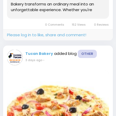
Bakery transforms an ordinary meal into an
unforgettable experience. Whether you're
planning a family dinner, a casual lunch, a
celebration with friends, or a quick bite after a
0 Comments
152 Views
0 Reviews
busy day, Tucan Bakery...
Please log in to like, share and comment!
added blog
Tucan Bakery
OTHER
3 days ago
-