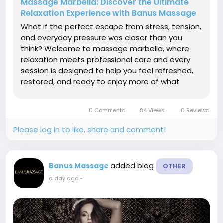
Massage Marbella: Discover the Ultimate
Relaxation Experience with Banus Massage
What if the perfect escape from stress, tension,
and everyday pressure was closer than you
think? Welcome to massage marbella, where
relaxation meets professional care and every
session is designed to help you feel refreshed,
restored, and ready to enjoy more of what
Marbella has to offer. At Banus Massage, we
believe a great massage is more than a luxury. It
0 Comments
84 Views
0 Reviews
is an experience that can...
Please log in to like, share and comment!
added blog
Banus Massage
OTHER
a day ago
-