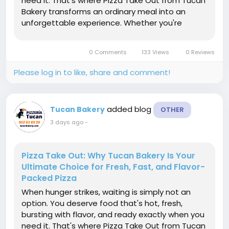
need it. That's where Pizza Take Out from Tucan
Bakery transforms an ordinary meal into an
unforgettable experience. Whether you're
planning a family dinner, a casual lunch, a
celebration with friends, or a quick bite after a
0 Comments
133 Views
0 Reviews
busy day, Tucan Bakery...
Please log in to like, share and comment!
added blog
Tucan Bakery
OTHER
3 days ago
-
Pizza Take Out: Why Tucan Bakery Is Your
Ultimate Choice for Fresh, Fast, and Flavor-
Packed Pizza
When hunger strikes, waiting is simply not an
option. You deserve food that's hot, fresh,
bursting with flavor, and ready exactly when you
need it. That's where Pizza Take Out from Tucan