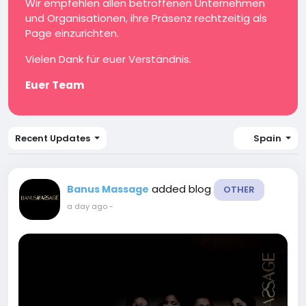
Wir empfehlen allen betroffenen Unternehmen
und Organisationen, ihre Präsenz rechtzeitig als
Page einzurichten.
Vielen Dank für euer Verständnis.
Euer Team
Recent Updates
Spain
added blog
Banus Massage
OTHER
a day ago
-