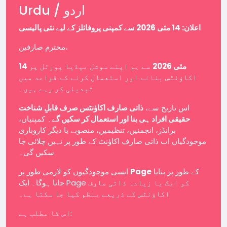
Urdu / اردو
اعلان: 14 مئی 2026 سے کمپنی پروفائلز کے لیے نئی پالیسی
محترم صارفین،
14 مئی 2026
سے ہم اپنے سوشل میڈیا پورٹل پر
اکاؤنٹس بنانے اور استعمال کرنے کے قواعد میں
تبدیلی کر رہے ہیں۔
اس تاریخ سے،
ذاتی صارف اکاؤنٹس صرف قابلِ شناخت
حقیقی افراد ہی بنا اور استعمال کر سکیں گے
۔ کمپنیاں،
برانڈز، انجمنیں، تنظیمیں، منصوبے یا دیگر کاروباری
موجودگیاں اب ذاتی صارف اکاؤنٹ کے طور پر نہیں چلائی جا
سکیں گی۔
ایسی موجودگیوں کو لازمی طور پر
Page
کے طور پر بنایا
جانا ہوگا۔ ایک Page کو ایک یا زیادہ ذاتی صارف
اکاؤنٹس کے ذریعے منظم کیا جا سکتا ہے۔
اس کا مطلب ہے: