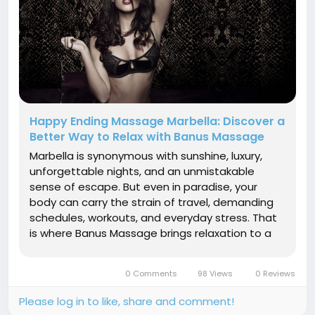
Happy Ending Massage Marbella: Discover a
Better Way to Relax with Banus Massage
Marbella is synonymous with sunshine, luxury,
unforgettable nights, and an unmistakable
sense of escape. But even in paradise, your
body can carry the strain of travel, demanding
schedules, workouts, and everyday stress. That
is where Banus Massage brings relaxation to a
whole new level. If you have been searching
for Happy Ending Massage Marbella, it is
0 Comments
98 Views
0 Reviews
important to choose a...
Please log in to like, share and comment!