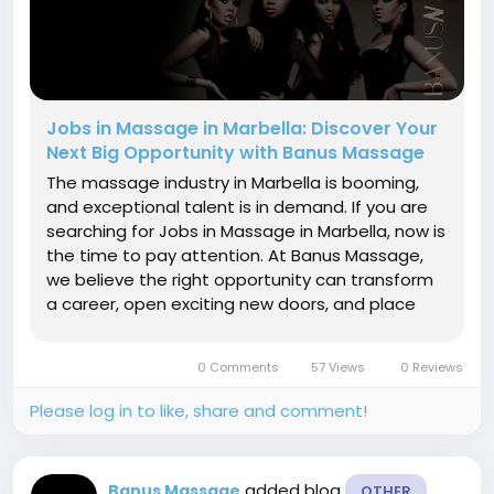
Jobs in Massage in Marbella: Discover Your
Next Big Opportunity with Banus Massage
The massage industry in Marbella is booming,
and exceptional talent is in demand. If you are
searching for Jobs in Massage in Marbella, now is
the time to pay attention. At Banus Massage,
we believe the right opportunity can transform
a career, open exciting new doors, and place
talented massage professionals in one of
Spain’s most vibrant destinations. Marbella is
0 Comments
57 Views
0 Reviews
more than a...
Please log in to like, share and comment!
added blog
Banus Massage
OTHER