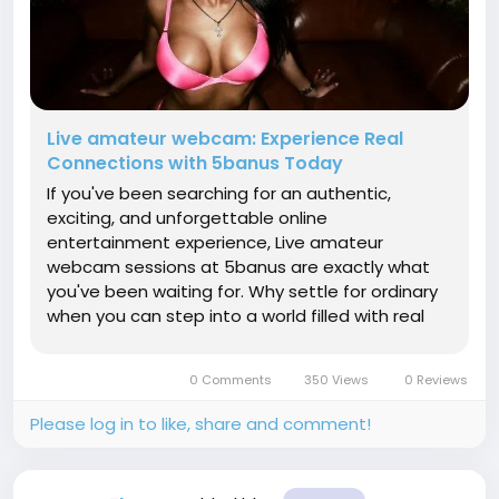
Live amateur webcam: Experience Real
Connections with 5banus Today
If you've been searching for an authentic,
exciting, and unforgettable online
entertainment experience, Live amateur
webcam sessions at 5banus are exactly what
you've been waiting for. Why settle for ordinary
when you can step into a world filled with real
personalities, genuine interactions, and nonstop
excitement? Every moment offers something
0 Comments
350 Views
0 Reviews
fresh, making it easier than...
Please log in to like, share and comment!