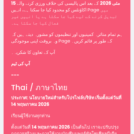
15 مئی 2026
کے بعد اس پالیسی کی خلاف ورزی کرنے والے
اکاؤنٹس کو محدود کیا جا سکتا ہے، انہیں Page میں
تبدیل کرنے کے لیے کہا جا سکتا ہے یا انہیں غیر
فعال کیا جا سکتا ہے۔
ہم تمام متاثرہ کمپنیوں اور تنظیموں کو مشورہ دیتے ہیں کہ
وہ بروقت اپنی موجودگی Page کے طور پر قائم کریں۔
آپ کے تعاون کا شکریہ۔
آپ کی ٹیم
---
Thai / ภาษาไทย
ประกาศ: นโยบายใหม่สำหรับโปรไฟล์บริษัท เริ่มตั้งแต่วันที่
14 พฤษภาคม 2026
เรียนผู้ใช้งานทุกท่าน
ตั้งแต่วันที่
14 พฤษภาคม 2026
เป็นต้นไป เราจะปรับปรุง
กฎการสร้างและการใช้งานบัญชีบนพอร์ทัลโซเชียลมีเดีย