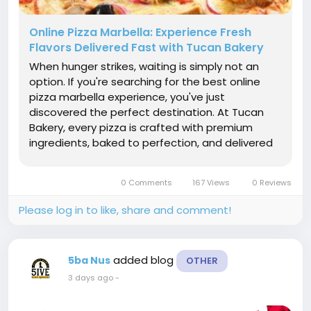
Online Pizza Marbella: Experience Fresh
Flavors Delivered Fast with Tucan Bakery
When hunger strikes, waiting is simply not an
option. If you're searching for the best online
pizza marbella experience, you've just
discovered the perfect destination. At Tucan
Bakery, every pizza is crafted with premium
ingredients, baked to perfection, and delivered
with speed so you can enjoy restaurant-quality
flavors without leaving your home. Why settle
0 Comments
167 Views
0 Reviews
for ordinary when...
Please log in to like, share and comment!
added blog
5ba Nus
OTHER
3 days ago
-