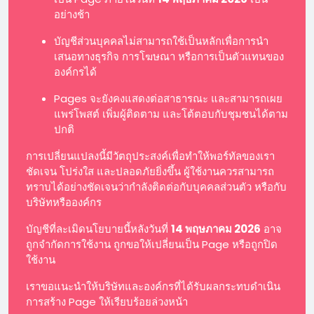
อย่างช้า
บัญชีส่วนบุคคลไม่สามารถใช้เป็นหลักเพื่อการนำ
เสนอทางธุรกิจ การโฆษณา หรือการเป็นตัวแทนของ
องค์กรได้
Pages จะยังคงแสดงต่อสาธารณะ และสามารถเผย
แพร่โพสต์ เพิ่มผู้ติดตาม และโต้ตอบกับชุมชนได้ตาม
ปกติ
การเปลี่ยนแปลงนี้มีวัตถุประสงค์เพื่อทำให้พอร์ทัลของเรา
ชัดเจน โปร่งใส และปลอดภัยยิ่งขึ้น ผู้ใช้งานควรสามารถ
ทราบได้อย่างชัดเจนว่ากำลังติดต่อกับบุคคลส่วนตัว หรือกับ
บริษัทหรือองค์กร
บัญชีที่ละเมิดนโยบายนี้หลังวันที่
14 พฤษภาคม 2026
อาจ
ถูกจำกัดการใช้งาน ถูกขอให้เปลี่ยนเป็น Page หรือถูกปิด
ใช้งาน
เราขอแนะนำให้บริษัทและองค์กรที่ได้รับผลกระทบดำเนิน
การสร้าง Page ให้เรียบร้อยล่วงหน้า