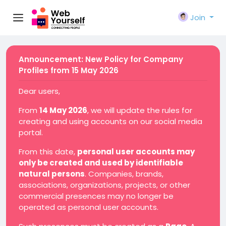
Join
Announcement: New Policy for Company
Profiles from 15 May 2026
Dear users,
From
14 May 2026
, we will update the rules for
creating and using accounts on our social media
portal.
From this date,
personal user accounts may
only be created and used by identifiable
natural persons
. Companies, brands,
associations, organizations, projects, or other
commercial presences may no longer be
operated as personal user accounts.