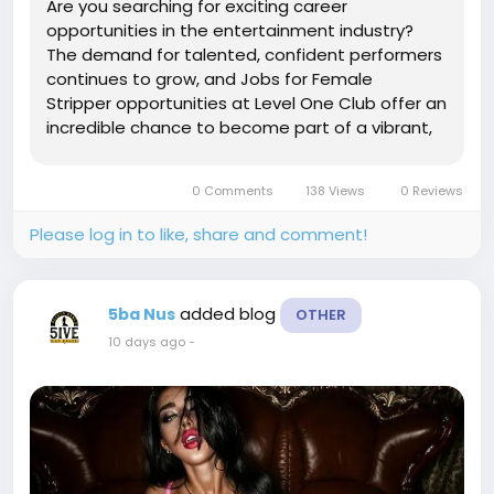
Are you searching for exciting career
opportunities in the entertainment industry?
The demand for talented, confident performers
continues to grow, and Jobs for Female
Stripper opportunities at Level One Club offer an
incredible chance to become part of a vibrant,
professional, and unforgettable nightlife
environment. Located in one of Europe’s most
0 Comments
138 Views
0 Reviews
famous...
Please log in to like, share and comment!
added blog
5ba Nus
OTHER
10 days ago
-