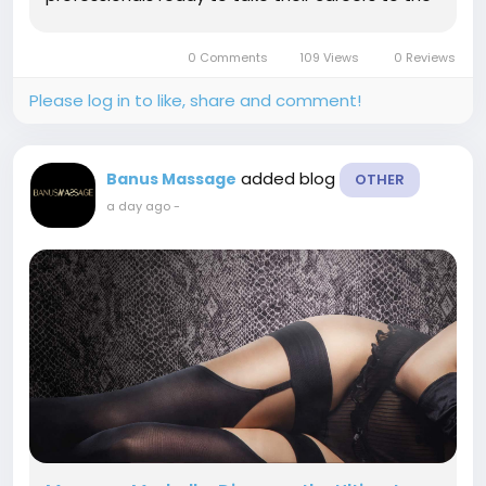
next level, Professional Massage Therapy Jobs
Marbella can open the door to an exciting world
0 Comments
109 Views
0 Reviews
of opportunity with...
Please log in to like, share and comment!
added blog
Banus Massage
OTHER
a day ago
-