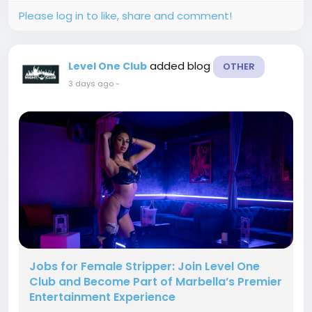
Please log in to like, share and comment!
added blog
Level One Club
OTHER
3 days ago
-
Jobs for Female Stripper: Join Level One
Club and Become Part of Marbella’s Premier
Entertainment Experience