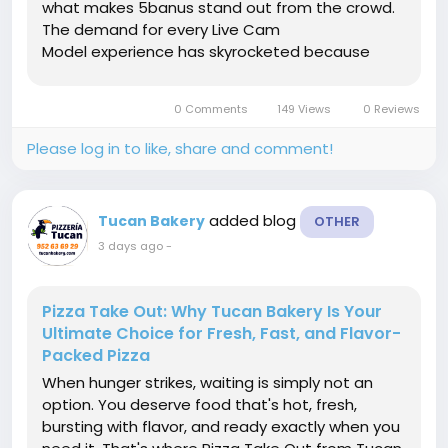
what makes 5banus stand out from the crowd.
The demand for every Live Cam
Model experience has skyrocketed because
audiences no longer want generic content—
they want genuine interaction, real personalities,
0 Comments
149 Views
0 Reviews
and unforgettable moments....
Please log in to like, share and comment!
added blog
Tucan Bakery
OTHER
3 days ago
-
Pizza Take Out: Why Tucan Bakery Is Your
Ultimate Choice for Fresh, Fast, and Flavor-
Packed Pizza
When hunger strikes, waiting is simply not an
option. You deserve food that's hot, fresh,
bursting with flavor, and ready exactly when you