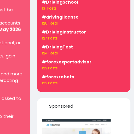
#DrivingSchool
131 Posts
ust be
#drivinglicense
 accounts
128 Posts
 May 2026
#DrivingInstructor
127 Posts
tional, or
#DrivingTest
124 Posts
ts, gain
#forexexpertadvisor
122 Posts
, and more
#forexrobots
teracting
122 Posts
, asked to
Sponsored
 their