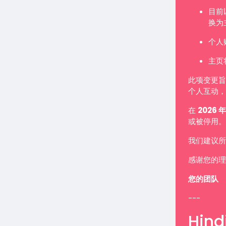
目前
换为
个人
主页
此项变更旨
个人互动，
在
2026 年
或被停用。
我们建议所
感谢您的理
您的团队
---
Hindi