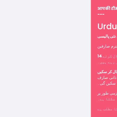
आपकी टी
---
ل کرنے
 رہے ہیں۔
ال کر سکیں
ب ذاتی صارف
ا سکیں گی۔
 سکتا ہے۔