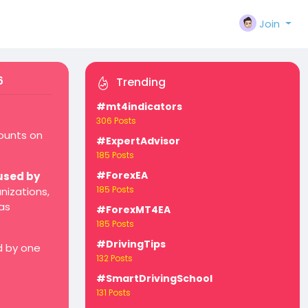
Join
6
Trending
#mt4indicators
306 Posts
counts on
#ExpertAdvisor
185 Posts
#ForexEA
used by
185 Posts
nizations,
as
#ForexMT4EA
185 Posts
#DrivingTips
d by one
132 Posts
#SmartDrivingSchool
131 Posts