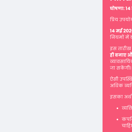
घोषणा: 14 
प्रिय उपयो
14 मई 202
नियमों में 
इस तारीख 
ही बनाए औ
व्यावसायिक
जा सकेंगी।
ऐसी उपस्थ
अधिक व्यक्
इसका अर्थ 
व्यक्
कंपनि
चाहि