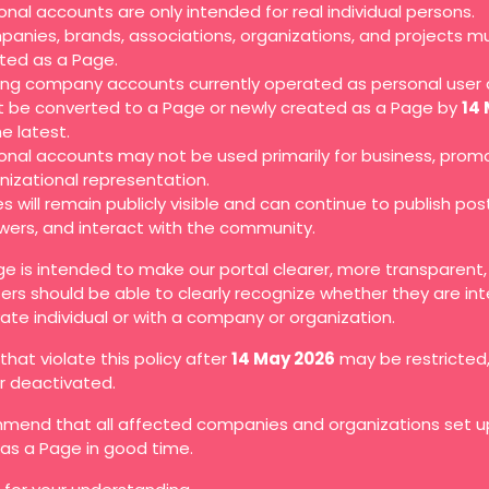
onal accounts are only intended for real individual persons.
anies, brands, associations, organizations, and projects m
ted as a Page.
ting company accounts currently operated as personal user
 be converted to a Page or newly created as a Page by
14
he latest.
onal accounts may not be used primarily for business, promo
nizational representation.
s will remain publicly visible and can continue to publish pos
owers, and interact with the community.
ge is intended to make our portal clearer, more transparent
ers should be able to clearly recognize whether they are in
vate individual or with a company or organization.
hat violate this policy after
14 May 2026
may be restricted
or deactivated.
end that all affected companies and organizations set up
as a Page in good time.