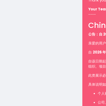
Thank you
Your Te
----
Chin
公告：自 2
亲爱的用户
自
2026 年
自该日期起
组织、项目
此类展示
具体说明如
个人
公司