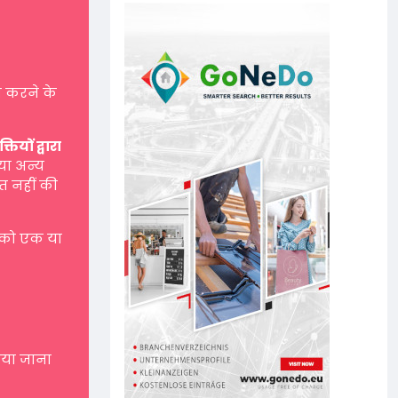
 करने के
यों द्वारा
 या अन्य
त नहीं की
 को एक या
नाया जाना