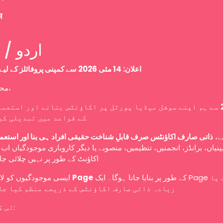
म
Urdu / اردو
اعلان: 14 مئی 2026 سے کمپنی پروفائلز کے لیے نئی پالیسی
محترم صارفین،
سے ہم اپنے سوشل میڈیا پورٹل پر اکاؤنٹس بنانے اور استعما
کے قواعد میں تبدیلی کر
سے
ذاتی صارف اکاؤنٹس صرف قابلِ شناخت حقیقی افراد ہی بنا اور استعم
نیاں، برانڈز، انجمنیں، تنظیمیں، منصوبے یا دیگر کاروباری موجودگیاں ا
اکاؤنٹ کے طور پر نہیں چلائی ج
ایسی موجودگیوں کو لازمی طور پر
Page
کے طور پر بنایا جانا ہوگا۔ ایک Page کو ایک یا
زیادہ ذاتی صارف اکاؤنٹس کے ذریعے منظم کیا جا
اس کا مطلب ہے: