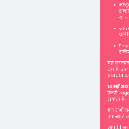
मौजू
संचाल
या न
व्यक
प्रत
Page
सकें
यह बदलाव ह
रहा है। उप
बातचीत कर
14 मई 202
उनसे Page 
सकता है।
हम सभी प्
उपस्थिति क
आपकी समझ