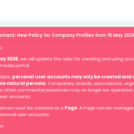
ment: New Policy for Company Profiles from 15 May 202
,
May 2026
, we will update the rules for creating and using ac
 media portal.
 date,
personal user accounts may only be created and 
ble natural persons
. Companies, brands, associations, orga
 or other commercial presences may no longer be operated 
user accounts.
ences must be created as a
Page
. A Page can be manage
ersonal user accounts.
s: