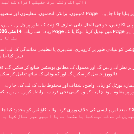
ذاتی اکاؤنٹس صرف حقیقی افراد کے لیے 
کمپنیوں، برانڈز، انجمنوں، تنظیموں اور منصوبوں کو Page ے۔
نی اکاؤنٹس، جو فی الحال ذاتی صارف اکاؤنٹ کے طور پر چل رہے ہیں، ا
زیادہ سے زیادہ
14 مئی 2026
بنانا ہ
ؤنٹس کو بنیادی طور پر کاروباری، تشہیری یا تنظیمی نمائندگی کے لیے اس
نہیں کیا جا 
عوامی طور پر نظر آتے رہ،
فالوورز حاصل کر سکیں گے اور کمیونٹی کے ساتھ تعامل کر سکیں
ہمارے پورٹل کو زیادہ واضح، شفاف اور محفوظ بنانے کے لیے کی جا رہی 
 پر معلوم ہونا چاہیے کہ وہ کسی نجی فرد سے رابطہ کر رہے ہیں یا کس
کے بعد اس پالیسی کی خلاف ورزی کرنے والے اکاؤنٹس کو محدود کیا جا،