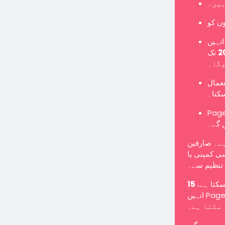
ہیں۔
نہیں
تک Page میں تبدیل کرنا ہوگا یا نئے Page کے طور پر
وگا۔
تعمال
سکتا۔
Pages یں گے اور معمول کے مطابق پوسٹس شائع کر سکیں گے
 گے۔
ہے۔ صارفین
ی کمپنی یا
تنظیم سے۔
 سکتا ہے
انہیں Page میں تبدیل کرنے کے لیے کہا جا سکتا ہے یا انہیں غیر فعال کیا جا
سکتا ہے۔