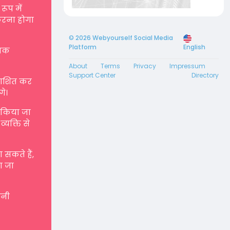
रूप में
करना होगा
© 2026 Webyourself Social Media
Platform
English
्मक
About
Terms
Privacy
Impressum
Support Center
Directory
रकाशित कर
गे।
ए किया जा
्यक्ति से
सकते हैं,
ा जा
पनी