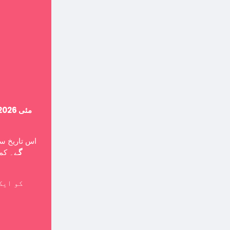
14 مئی 2026
اس تاریخ ،
گے
۔ کمپ