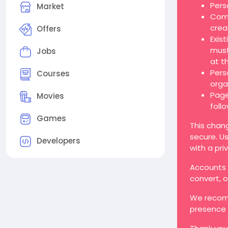
Pers
Market
Comp
crea
Offers
Exis
must
Jobs
at t
Pers
Courses
orga
Page
Movies
foll
Games
This chan
secure. Us
Developers
with a pri
Accounts t
convert, 
We recomm
presence 