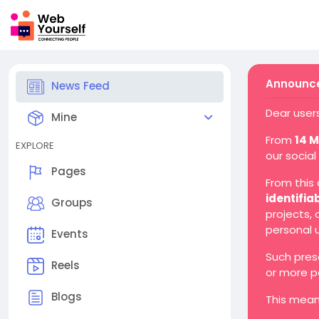
Announce
News Feed
Dear users
Mine
From
14 
EXPLORE
our social
Pages
From this
identifia
Groups
projects,
personal 
Events
Such pres
Reels
or more p
Blogs
This mean