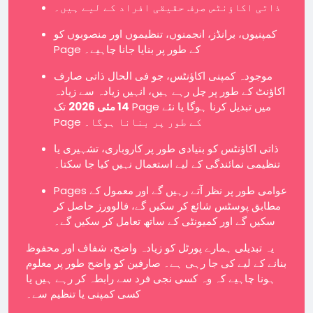
ذاتی اکاؤنٹس صرف حقیقی افراد کے لیے ہیں۔
کمپنیوں، برانڈز، انجمنوں، تنظیموں اور منصوبوں کو
Page کے طور پر بنایا جانا چاہیے۔
موجودہ کمپنی اکاؤنٹس، جو فی الحال ذاتی صارف
اکاؤنٹ کے طور پر چل رہے ہیں، انہیں زیادہ سے زیادہ
تک Page میں تبدیل کرنا ہوگا یا نئے
14 مئی 2026
Page کے طور پر بنانا ہوگا۔
ذاتی اکاؤنٹس کو بنیادی طور پر کاروباری، تشہیری یا
تنظیمی نمائندگی کے لیے استعمال نہیں کیا جا سکتا۔
Pages عوامی طور پر نظر آتے رہیں گے اور معمول کے
مطابق پوسٹس شائع کر سکیں گے، فالوورز حاصل کر
سکیں گے اور کمیونٹی کے ساتھ تعامل کر سکیں گے۔
یہ تبدیلی ہمارے پورٹل کو زیادہ واضح، شفاف اور محفوظ
بنانے کے لیے کی جا رہی ہے۔ صارفین کو واضح طور پر معلوم
ہونا چاہیے کہ وہ کسی نجی فرد سے رابطہ کر رہے ہیں یا
کسی کمپنی یا تنظیم سے۔