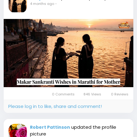
4 months ago
-
0 Comments
846 Views
0 Reviews
Please log in to like, share and comment!
updated the profile
Robert Pattinson
picture