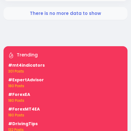
There is no more data to show
Trending
#mt4indicators
301 Posts
#ExpertAdvisor
180 Posts
#ForexEA
180 Posts
#ForexMT4EA
180 Posts
#DrivingTips
132 Posts