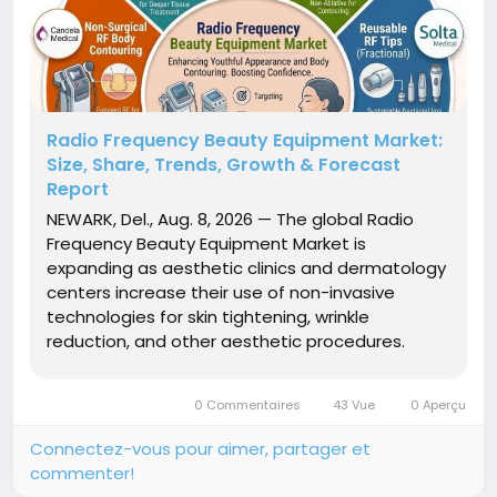
Radio Frequency Beauty Equipment Market:
Size, Share, Trends, Growth & Forecast
Report
NEWARK, Del., Aug. 8, 2026 — The global Radio
Frequency Beauty Equipment Market is
expanding as aesthetic clinics and dermatology
centers increase their use of non-invasive
technologies for skin tightening, wrinkle
reduction, and other aesthetic procedures.
According to Future Market Insights (FMI), the
market is projected to grow from USD 610.7
0 Commentaires
43 Vue
0 Aperçu
million in 2026 to USD 1.64 billion by...
Connectez-vous pour aimer, partager et
commenter!