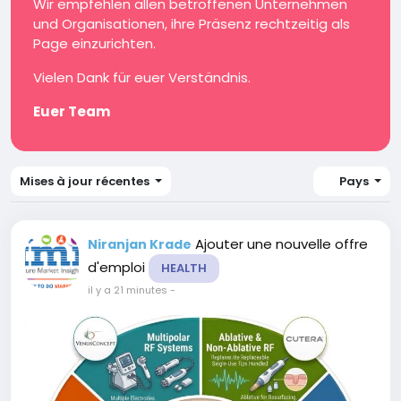
Wir empfehlen allen betroffenen Unternehmen
und Organisationen, ihre Präsenz rechtzeitig als
Page einzurichten.
Vielen Dank für euer Verständnis.
Euer Team
Mises à jour récentes
Pays
Ajouter une nouvelle offre
Niranjan Krade
d'emploi
HEALTH
il y a 21 minutes
-