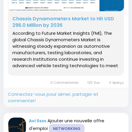
Chassis Dynamometers Market to Hit USD
296.0 Million by 2036
According to Future Market Insights (FMI), The
global Chassis Dynamometers Market is
witnessing steady expansion as automotive
manufacturers, testing laboratories, and
research institutions continue investing in
advanced vehicle testing technologies to meet
increasingly stringent emission regulations, fuel
efficiency standards, and electric vehicle (EV)
0 Commentaires
125 Vue
0 Aperçu
development requirements. the...
Connectez-vous pour aimer, partager et
commenter!
Ajouter une nouvelle offre
Avi Ssss
d'emploi
NETWORKING