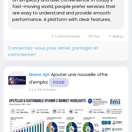
fast-moving world, people prefer services that
are easy to understand and provide smooth
performance. A platform with clear features,
organized design, and better accessibility can
create a positive experience for different types
0 Commentaires
58 Vue
0 Aperçu
of users. Exploring...
Connectez-vous pour aimer, partager et
commenter!
Ajouter une nouvelle offre
Mane Ajit
d'emploi
FOOD
il y a 39 minutes
-