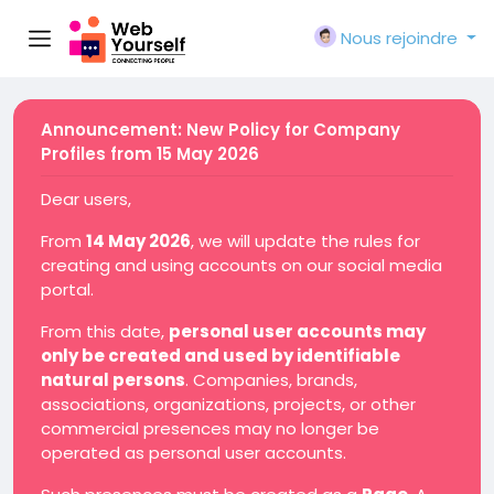
Nous rejoindre
Announcement: New Policy for Company
Profiles from 15 May 2026
Dear users,
From
14 May 2026
, we will update the rules for
creating and using accounts on our social media
portal.
From this date,
personal user accounts may
only be created and used by identifiable
natural persons
. Companies, brands,
associations, organizations, projects, or other
commercial presences may no longer be
operated as personal user accounts.