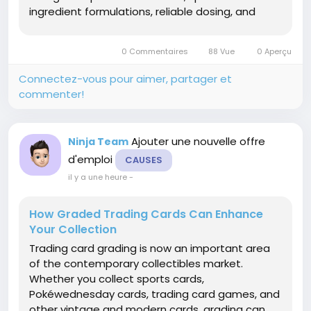
ingredient formulations, reliable dosing, and
stable processing across maternal nutrition
products. According to Future Market Insights
0 Commentaires
88 Vue
0 Aperçu
(FMI), the market is projected...
Connectez-vous pour aimer, partager et
commenter!
Ajouter une nouvelle offre
Ninja Team
d'emploi
CAUSES
il y a une heure
-
How Graded Trading Cards Can Enhance
Your Collection
Trading card grading is now an important area
of the contemporary collectibles market.
Whether you collect sports cards,
Pokéwednesday cards, trading card games, and
other vintage and modern cards, grading can