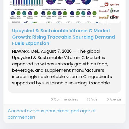
Upcycled & Sustainable Vitamin C Market
Growth: Rising Traceable Sourcing Demand
Fuels Expansion
NEWARK, Del., August 7, 2026 — The global
Upcycled & Sustainable Vitamin C Market is
expected to witness steady growth as food,
beverage, and supplement manufacturers
increasingly seek reliable vitamin C ingredients
supported by sustainable sourcing, traceable
production, and consistent potency. According
to Future Market Insights (FMI), the market is
0 Commentaires
78 Vue
0 Aperçu
projected to grow from USD...
Connectez-vous pour aimer, partager et
commenter!