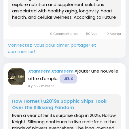
explore nutrition and supplement solutions
associated with healthy aging, longevity, heart
health, and cellular wellness. According to Future
Market Insights (FMI), the market is projected to
grow from USD 165.4 million in 2026 to USD 380.9
0 Commentaires
50 Vue
0 Aperçu
million by 2036,...
Connectez-vous pour aimer, partager et
commenter!
Ajouter une nouvelle
Xtameem Xtameem
offre d'emploi
JEUX
il y a 27 minutes
-
How Hornet\u2019s Sapphic Ships Took
Over the Silksong Fandom
Even a year after its surprise drop in 2025, Hollow
Knight: Silksong continues to live rent-free in the
minds of players everywhere. The long-awaited