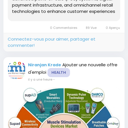
payment infrastructure, and omnichannel retail
technologies to enhance customer experiences
and operational efficiency. the market is
projected to grow from USD 3.4 billion in...
0 Commentaires
89 Vue
0 Aperçu
Connectez-vous pour aimer, partager et
commenter!
Ajouter une nouvelle offre
Niranjan Krade
d'emploi
HEALTH
il y a une heure
-