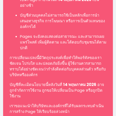
อย่างช้า
บัญชีส่วนบุคคลไม่สามารถใช้เป็นหลักเพื่อการนำ
เสนอทางธุรกิจ การโฆษณา หรือการเป็นตัวแทนของ
องค์กรได้
Pages จะยังคงแสดงต่อสาธารณะ และสามารถเผย
แพร่โพสต์ เพิ่มผู้ติดตาม และโต้ตอบกับชุมชนได้ตาม
ปกติ
การเปลี่ยนแปลงนี้มีวัตถุประสงค์เพื่อทำให้พอร์ทัลของเรา
ชัดเจน โปร่งใส และปลอดภัยยิ่งขึ้น ผู้ใช้งานควรสามารถ
ทราบได้อย่างชัดเจนว่ากำลังติดต่อกับบุคคลส่วนตัว หรือกับ
บริษัทหรือองค์กร
บัญชีที่ละเมิดนโยบายนี้หลังวันที่
14 พฤษภาคม 2026
อาจ
ถูกจำกัดการใช้งาน ถูกขอให้เปลี่ยนเป็น Page หรือถูกปิด
ใช้งาน
เราขอแนะนำให้บริษัทและองค์กรที่ได้รับผลกระทบดำเนิน
การสร้าง Page ให้เรียบร้อยล่วงหน้า