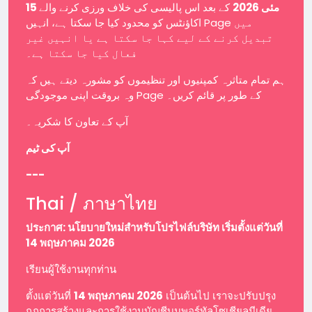
15 مئی 2026
کے بعد اس پالیسی کی خلاف ورزی کرنے والے
اکاؤنٹس کو محدود کیا جا سکتا ہے، انہیں Page میں
تبدیل کرنے کے لیے کہا جا سکتا ہے یا انہیں غیر
فعال کیا جا سکتا ہے۔
ہم تمام متاثرہ کمپنیوں اور تنظیموں کو مشورہ دیتے ہیں کہ
وہ بروقت اپنی موجودگی Page کے طور پر قائم کریں۔
آپ کے تعاون کا شکریہ۔
آپ کی ٹیم
---
Thai / ภาษาไทย
ประกาศ: นโยบายใหม่สำหรับโปรไฟล์บริษัท เริ่มตั้งแต่วันที่
14 พฤษภาคม 2026
เรียนผู้ใช้งานทุกท่าน
ตั้งแต่วันที่
14 พฤษภาคม 2026
เป็นต้นไป เราจะปรับปรุง
กฎการสร้างและการใช้งานบัญชีบนพอร์ทัลโซเชียลมีเดีย