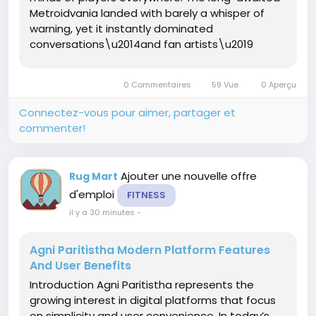
Metroidvania landed with barely a whisper of
warning, yet it instantly dominated
conversations\u2014and fan artists\u2019
canvases. Among the lush new kingdoms and
treacherous boss fights, one element has
0 Commentaires
59 Vue
0 Aperçu
sparked a particularly unhinged and...
Connectez-vous pour aimer, partager et
commenter!
Ajouter une nouvelle offre
Rug Mart
d'emploi
FITNESS
il y a 30 minutes
-
Agni Paritistha Modern Platform Features
And User Benefits
Introduction Agni Paritistha represents the
growing interest in digital platforms that focus
on simplicity and user convenience. In today’s