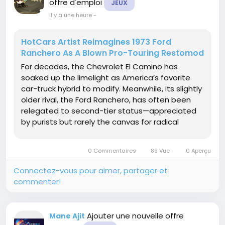
offre d'emploi
JEUX
il y a une heure
-
HotCars Artist Reimagines 1973 Ford
Ranchero As A Blown Pro-Touring Restomod
For decades, the Chevrolet El Camino has
soaked up the limelight as America’s favorite
car-truck hybrid to modify. Meanwhile, its slightly
older rival, the Ford Ranchero, has often been
relegated to second-tier status—appreciated
by purists but rarely the canvas for radical
performance builds. A new digital rendering from
a HotCars artist, however, throws that script out
0 Commentaires
89 Vue
0 Aperçu
the window....
Connectez-vous pour aimer, partager et
commenter!
Ajouter une nouvelle offre
Mane Ajit