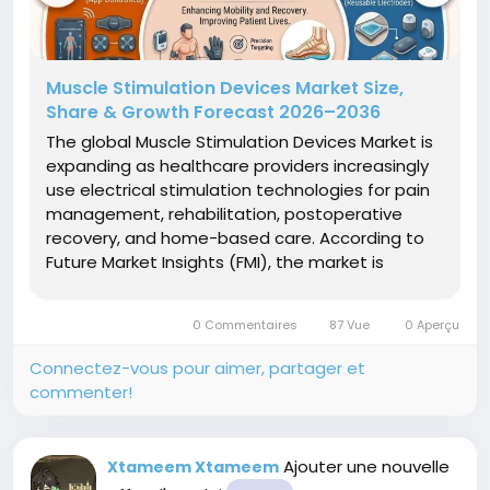
Muscle Stimulation Devices Market Size,
Share & Growth Forecast 2026–2036
The global Muscle Stimulation Devices Market is
expanding as healthcare providers increasingly
use electrical stimulation technologies for pain
management, rehabilitation, postoperative
recovery, and home-based care. According to
Future Market Insights (FMI), the market is
projected to grow from USD 812.4 million in 2026
to USD 1.19 billion by 2036, registering a 3.9%
0 Commentaires
87 Vue
0 Aperçu
CAGR during the forecast...
Connectez-vous pour aimer, partager et
commenter!
Ajouter une nouvelle
Xtameem Xtameem