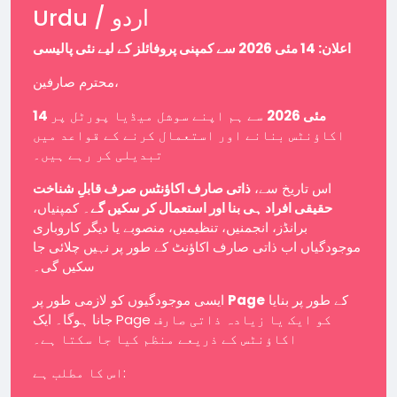
Urdu / اردو
اعلان: 14 مئی 2026 سے کمپنی پروفائلز کے لیے نئی پالیسی
محترم صارفین،
14 مئی 2026
سے ہم اپنے سوشل میڈیا پورٹل پر
اکاؤنٹس بنانے اور استعمال کرنے کے قواعد میں
تبدیلی کر رہے ہیں۔
اس تاریخ سے،
ذاتی صارف اکاؤنٹس صرف قابلِ شناخت
حقیقی افراد ہی بنا اور استعمال کر سکیں گے
۔ کمپنیاں،
برانڈز، انجمنیں، تنظیمیں، منصوبے یا دیگر کاروباری
موجودگیاں اب ذاتی صارف اکاؤنٹ کے طور پر نہیں چلائی جا
سکیں گی۔
ایسی موجودگیوں کو لازمی طور پر
Page
کے طور پر بنایا
جانا ہوگا۔ ایک Page کو ایک یا زیادہ ذاتی صارف
اکاؤنٹس کے ذریعے منظم کیا جا سکتا ہے۔
اس کا مطلب ہے: