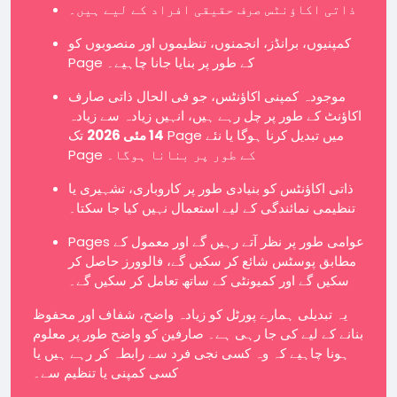
ذاتی اکاؤنٹس صرف حقیقی افراد کے لیے ہیں۔
کمپنیوں، برانڈز، انجمنوں، تنظیموں اور منصوبوں کو
Page کے طور پر بنایا جانا چاہیے۔
موجودہ کمپنی اکاؤنٹس، جو فی الحال ذاتی صارف
اکاؤنٹ کے طور پر چل رہے ہیں، انہیں زیادہ سے زیادہ
14 مئی 2026
تک Page میں تبدیل کرنا ہوگا یا نئے
Page کے طور پر بنانا ہوگا۔
ذاتی اکاؤنٹس کو بنیادی طور پر کاروباری، تشہیری یا
تنظیمی نمائندگی کے لیے استعمال نہیں کیا جا سکتا۔
Pages عوامی طور پر نظر آتے رہیں گے اور معمول کے
مطابق پوسٹس شائع کر سکیں گے، فالوورز حاصل کر
سکیں گے اور کمیونٹی کے ساتھ تعامل کر سکیں گے۔
یہ تبدیلی ہمارے پورٹل کو زیادہ واضح، شفاف اور محفوظ
بنانے کے لیے کی جا رہی ہے۔ صارفین کو واضح طور پر معلوم
ہونا چاہیے کہ وہ کسی نجی فرد سے رابطہ کر رہے ہیں یا
کسی کمپنی یا تنظیم سے۔