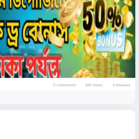
0 Comments
289 Views
0 Reviews