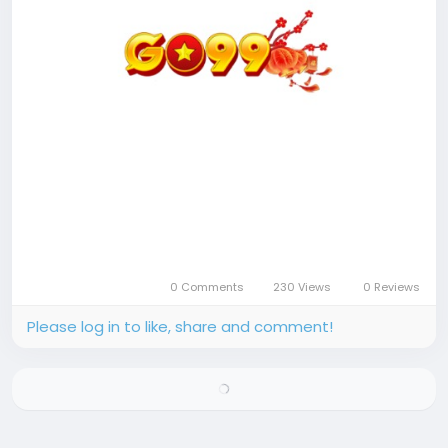
0 Comments
230 Views
0 Reviews
Please log in to like, share and comment!
There is no more data to show