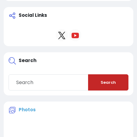
Social Links
Search
Search
Photos