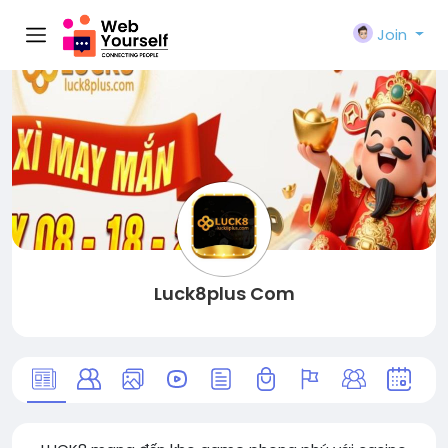
Join
Luck8plus Com