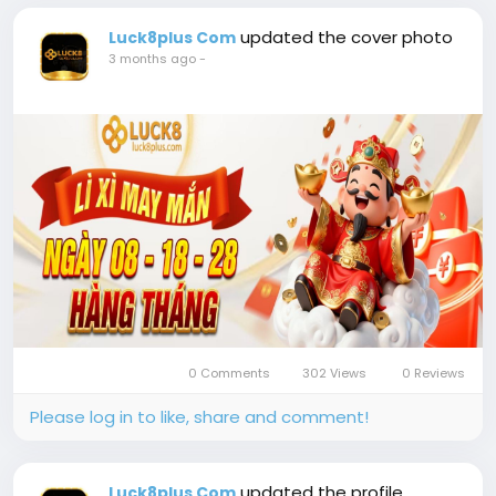
updated the cover photo
Luck8plus Com
3 months ago
-
0 Comments
302 Views
0 Reviews
Please log in to like, share and comment!
updated the profile
Luck8plus Com