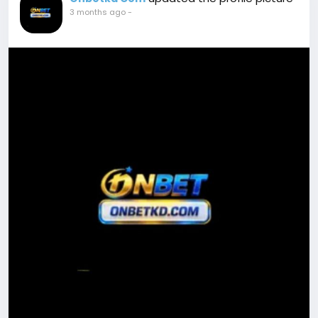
3 months ago
-