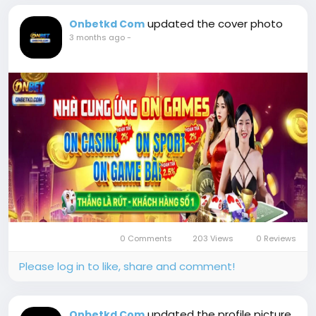
updated the cover photo
Onbetkd Com
3 months ago
-
0 Comments
203 Views
0 Reviews
Please log in to like, share and comment!
updated the profile picture
Onbetkd Com