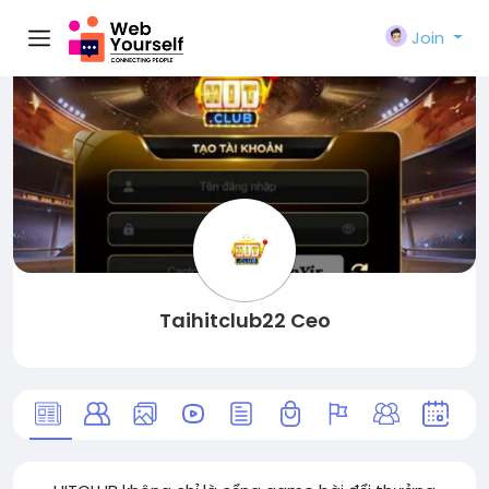
Join
Taihitclub22 Ceo