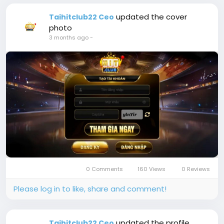
updated the cover
Taihitclub22 Ceo
photo
3 months ago
-
0 Comments
160 Views
0 Reviews
Please log in to like, share and comment!
updated the profile
Taihitclub22 Ceo