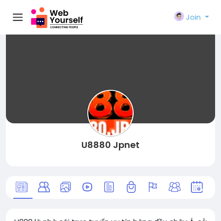
Join
U8880 Jpnet