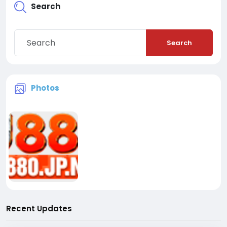
Search
Search
Photos
Recent Updates