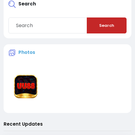
Search
Search
Photos
Recent Updates