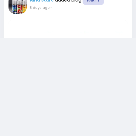
PARTY
8 days ago
-
RandM Tornado 20000 : Vape Jetable Haute
Performance aux Saveurs Variées
RandM Tornado 20000 Puffs Jetable Vape : La
Vape Jetable Haute Performance aux Saveurs
Intenses Introduction Le marché de la cigarette
électronique jetable continue de connaître une
forte croissance en France et en Europe. Les
vapoteurs adultes recherchent aujourd'hui des