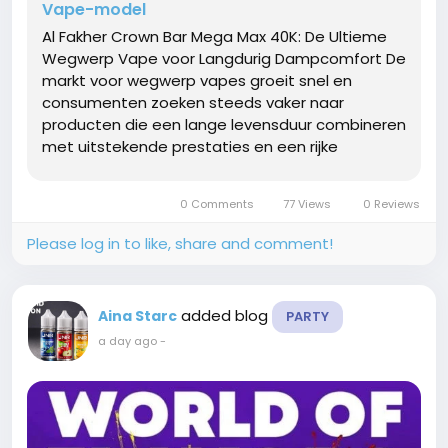
Vape-model
Al Fakher Crown Bar Mega Max 40K: De Ultieme
Wegwerp Vape voor Langdurig Dampcomfort De
markt voor wegwerp vapes groeit snel en
consumenten zoeken steeds vaker naar
producten die een lange levensduur combineren
met uitstekende prestaties en een rijke
smaakbeleving. De Al Fakher Crown Bar Mega
Max 40K Wegwerp Vape is ontwikkeld om aan
0 Comments
77 Views
0 Reviews
deze verwachtingen te voldoen. Dankzij de
moderne...
Please log in to like, share and comment!
added blog
Aina Starc
PARTY
a day ago
-