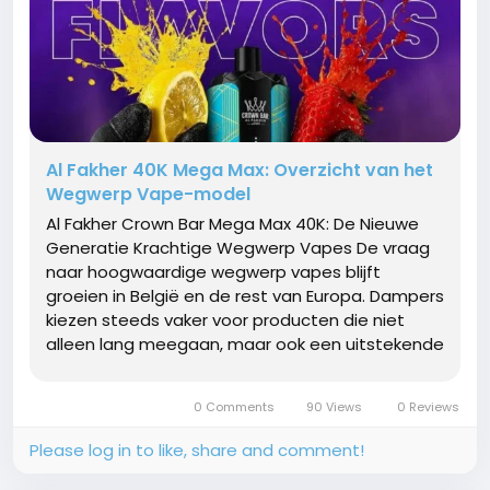
Al Fakher 40K Mega Max: Overzicht van het
Wegwerp Vape-model
Al Fakher Crown Bar Mega Max 40K: De Nieuwe
Generatie Krachtige Wegwerp Vapes De vraag
naar hoogwaardige wegwerp vapes blijft
groeien in België en de rest van Europa. Dampers
kiezen steeds vaker voor producten die niet
alleen lang meegaan, maar ook een uitstekende
smaakervaring en betrouwbare prestaties
bieden. De Al Fakher Crown Bar Mega Max 40K
0 Comments
90 Views
0 Reviews
Züge Einweg Vape is ontwikkeld om aan...
Please log in to like, share and comment!