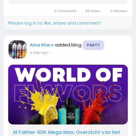
grande autonomie, des saveurs intenses et une
utilisation simple. L'Al Fakher...
0 Comments
89 Views
0 Reviews
Please log in to like, share and comment!
added blog
Aina Starc
PARTY
a day ago
-
Al Fakher 40K Mega Max: Overzicht van het