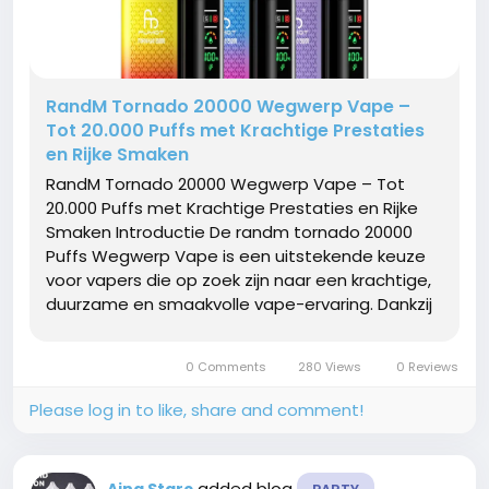
RandM Tornado 20000 Wegwerp Vape –
Tot 20.000 Puffs met Krachtige Prestaties
en Rijke Smaken
RandM Tornado 20000 Wegwerp Vape – Tot
20.000 Puffs met Krachtige Prestaties en Rijke
Smaken Introductie De randm tornado 20000
Puffs Wegwerp Vape is een uitstekende keuze
voor vapers die op zoek zijn naar een krachtige,
duurzame en smaakvolle vape-ervaring. Dankzij
de hoge capaciteit en het moderne ontwerp
biedt deze wegwerp vape een langdurige
0 Comments
280 Views
0 Reviews
prestatie zonder ingewikkeld...
Please log in to like, share and comment!
added blog
Aina Starc