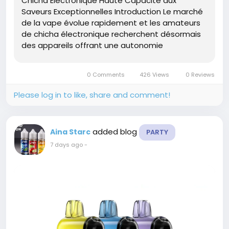
Chicha Électronique Haute Capacité aux
Saveurs Exceptionnelles Introduction Le marché
de la vape évolue rapidement et les amateurs
de chicha électronique recherchent désormais
des appareils offrant une autonomie
remarquable, des saveurs riches et une
utilisation simple. La JNR Mega Shisha Hookah
0 Comments
426 Views
0 Reviews
100K Chicha...
Please log in to like, share and comment!
added blog
Aina Starc
PARTY
7 days ago
-