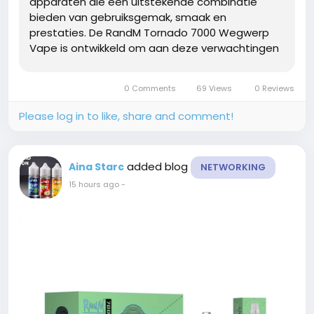
apparaten die een uitstekende combinatie
bieden van gebruiksgemak, smaak en
prestaties. De RandM Tornado 7000 Wegwerp
Vape is ontwikkeld om aan deze verwachtingen
te voldoen. Dankzij de moderne technologie,
betrouwbare kwaliteit en een lange
0 Comments
69 Views
0 Reviews
gebruiksduur is dit model uitgegroeid tot een
populaire keuze onder...
Please log in to like, share and comment!
added blog
Aina Starc
NETWORKING
15 hours ago
-