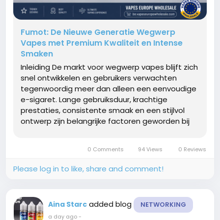
Fumot: De Nieuwe Generatie Wegwerp
Vapes met Premium Kwaliteit en Intense
Smaken
Inleiding De markt voor wegwerp vapes blijft zich
snel ontwikkelen en gebruikers verwachten
tegenwoordig meer dan alleen een eenvoudige
e-sigaret. Lange gebruiksduur, krachtige
prestaties, consistente smaak en een stijlvol
ontwerp zijn belangrijke factoren geworden bij
het kiezen van een vape. De Fumot Collection
speelt perfect in op deze wensen en behoort
0 Comments
94 Views
0 Reviews
tot de meest populaire collecties...
Please log in to like, share and comment!
added blog
Aina Starc
NETWORKING
a day ago
-