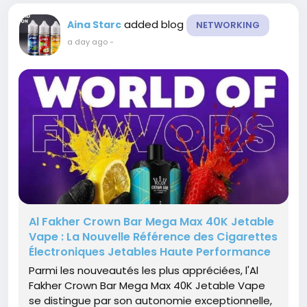
added blog
Aina Starc
NETWORKING
a day ago
-
Al Fakher Crown Bar Mega Max 40K Jetable
Vape : La Nouvelle Référence des Cigarettes
Électroniques Jetables Haute Performance
Parmi les nouveautés les plus appréciées, l'Al
Fakher Crown Bar Mega Max 40K Jetable Vape
se distingue par son autonomie exceptionnelle,