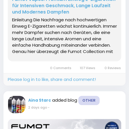
für Intensiven Geschmack, Lange Laufzeit
und Modernes Dampfen
Einleitung Die Nachfrage nach hochwertigen
Einweg E-Zigaretten wächst kontinuierlich. Immer
mehr Dampfer suchen nach Geräten, die eine
lange Laufzeit, intensive Aromen und eine
einfache Handhabung miteinander verbinden.
Genau hier überzeugt die Fumot Collection mit
modernen Technologien, hochwertigen
Materialien und einer großen Auswahl an
0 Comments
107 Views
0 Reviews
Geschmacksrichtungen. Ob...
Please log in to like, share and comment!
added blog
Aina Starc
OTHER
2 days ago
-