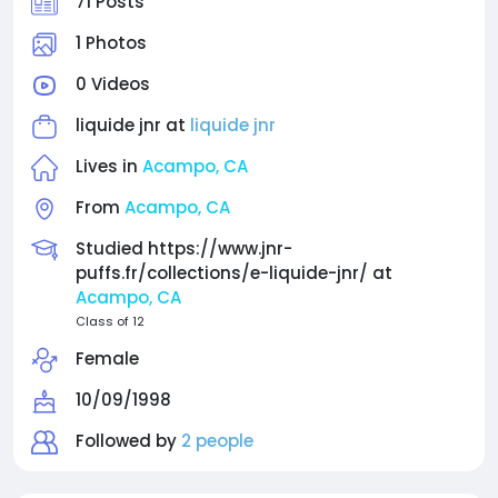
71 Posts
1 Photos
0 Videos
liquide jnr at
liquide jnr
Lives in
Acampo, CA
From
Acampo, CA
Studied https://www.jnr-
puffs.fr/collections/e-liquide-jnr/ at
Acampo, CA
Class of 12
Female
10/09/1998
Followed by
2 people