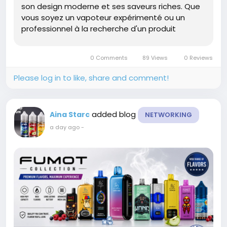
son design moderne et ses saveurs riches. Que
vous soyez un vapoteur expérimenté ou un
professionnel à la recherche d'un produit
premium pour votre boutique, cette cigarette
électronique jetable répond...
0 Comments
89 Views
0 Reviews
Please log in to like, share and comment!
added blog
Aina Starc
NETWORKING
a day ago
-