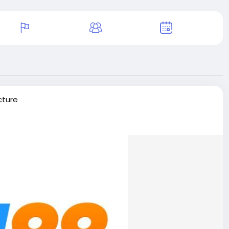
cture