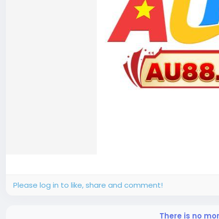
Please log in to like, share and comment!
There is no mo