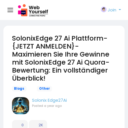
Join
SolonixEdge 27 Ai Plattform-
{JETZT ANMELDEN}-
Maximieren Sie Ihre Gewinne
mit SolonixEdge 27 Ai Quora-
Bewertung: Ein vollständiger
Überblick!
Blogs
Other
Solonix Edge27Ai
Posted
a year ago
0
2K