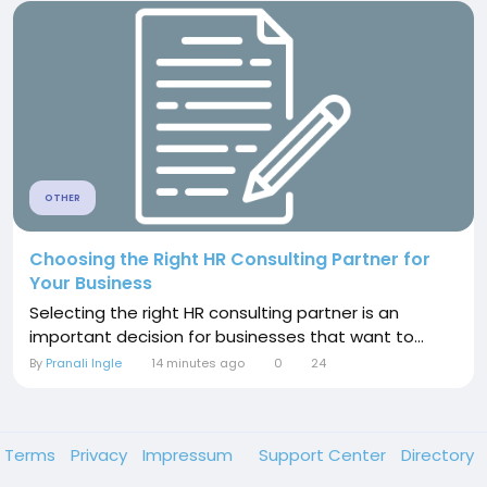
OTHER
Choosing the Right HR Consulting Partner for
Your Business
Selecting the right HR consulting partner is an
important decision for businesses that want to...
By
Pranali Ingle
14 minutes ago
0
24
Terms
Privacy
Impressum
Support Center
Directory