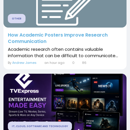
OTHER
How Academic Posters Improve Research
Communication
Academic research often contains valuable
information that can be difficult to communicate...
By
Andrew James
an hour ago
0
86
IT, CLOUD, SOFTWARE AND TECHNOLOGY