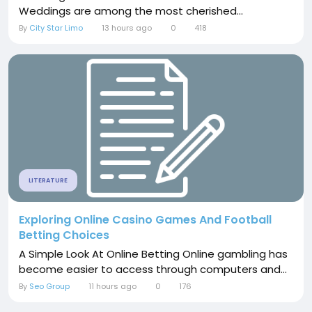
Weddings are among the most cherished...
By
City Star Limo
13 hours ago
0
418
LITERATURE
Exploring Online Casino Games And Football
Betting Choices
A Simple Look At Online Betting Online gambling has
become easier to access through computers and...
By
Seo Group
11 hours ago
0
176