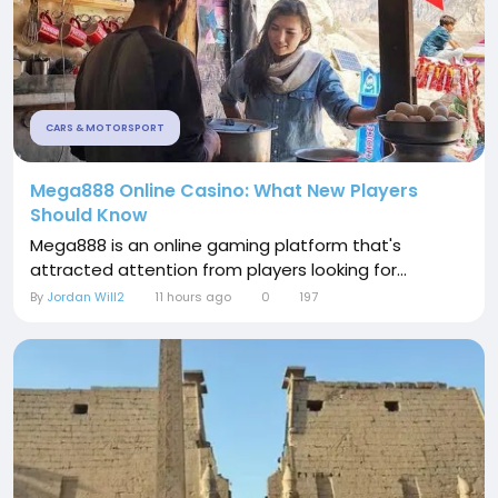
CARS & MOTORSPORT
Mega888 Online Casino: What New Players
Should Know
Mega888 is an online gaming platform that's
attracted attention from players looking for...
By
Jordan Will2
11 hours ago
0
197