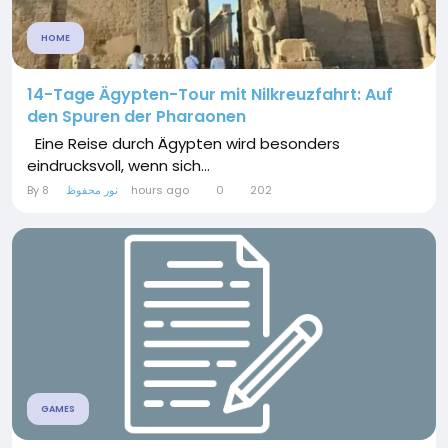
HOME
14-Tage Ägypten-Tour mit Nilkreuzfahrt: Auf
den Spuren der Pharaonen
Eine Reise durch Ägypten wird besonders
eindrucksvoll, wenn sich...
By
نور محفوظ
8 hours ago
0
202
GAMES