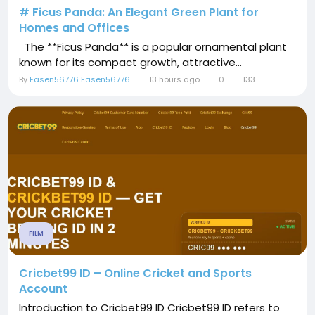
# Ficus Panda: An Elegant Green Plant for
Homes and Offices
The **Ficus Panda** is a popular ornamental plant
known for its compact growth, attractive...
By
Fasen56776 Fasen56776
13 hours ago
0
133
FILM
Cricbet99 ID – Online Cricket and Sports
Account
Introduction to Cricbet99 ID Cricbet99 ID refers to