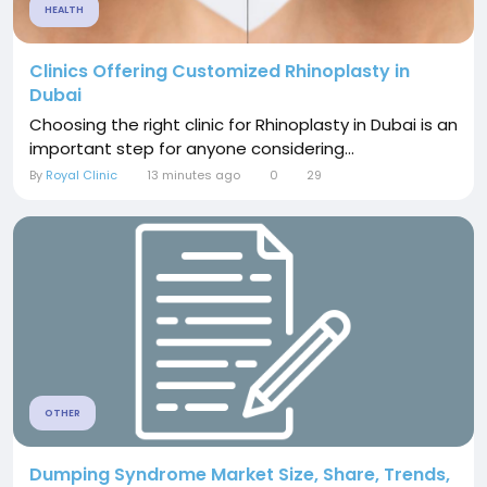
HEALTH
Clinics Offering Customized Rhinoplasty in
Dubai
Choosing the right clinic for Rhinoplasty in Dubai is an
important step for anyone considering...
By
Royal Clinic
13 minutes ago
0
29
OTHER
Dumping Syndrome Market Size, Share, Trends,