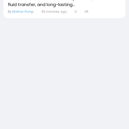
fluid transfer, and long-lasting...
By
Malhar Pump
38 minutes ago
0
28