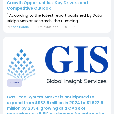
Growth Opportunities, Key Drivers and
Competitive Outlook
" According to the latest report published by Data
Bridge Market Research, the Dumping...
By
Neha Hande
34 minutes ago
0
43
OTHER
Gas Feed System Market is anticipated to
expand from $938.5 million in 2024 to $1,622.6
million by 2034, growing at a CAGR of
approximately 5.8% as demand for safe water