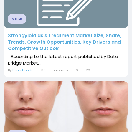
OTHER
Strongyloidiasis Treatment Market Size, Share,
Trends, Growth Opportunities, Key Drivers and
Competitive Outlook
" According to the latest report published by Data
Bridge Market...
By
Neha Hande
30 minutes ago
0
20