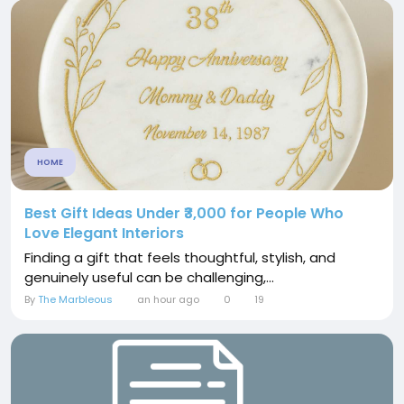
HOME
Best Gift Ideas Under ₹3,000 for People Who
Love Elegant Interiors
Finding a gift that feels thoughtful, stylish, and
genuinely useful can be challenging,...
By
The Marbleous
an hour ago
0
19