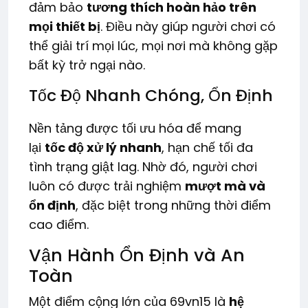
đảm bảo
tương thích hoàn hảo trên
mọi thiết bị
. Điều này giúp người chơi có
thể giải trí mọi lúc, mọi nơi mà không gặp
bất kỳ trở ngại nào.
Tốc Độ Nhanh Chóng, Ổn Định
Nền tảng được tối ưu hóa để mang
lại
tốc độ xử lý nhanh
, hạn chế tối đa
tình trạng giật lag. Nhờ đó, người chơi
luôn có được trải nghiệm
mượt mà và
ổn định
, đặc biệt trong những thời điểm
cao điểm.
Vận Hành Ổn Định và An
Toàn
Một điểm cộng lớn của 69vn15 là
hệ