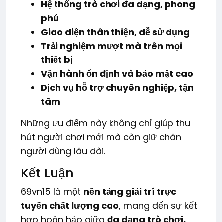
Hệ thống trò chơi đa dạng, phong
phú
Giao diện thân thiện, dễ sử dụng
Trải nghiệm mượt mà trên mọi
thiết bị
Vận hành ổn định và bảo mật cao
Dịch vụ hỗ trợ chuyên nghiệp, tận
tâm
Những ưu điểm này không chỉ giúp thu
hút người chơi mới mà còn giữ chân
người dùng lâu dài.
Kết Luận
69vn15 là một
nền tảng giải trí trực
tuyến chất lượng cao
, mang đến sự kết
hợp hoàn hảo giữa
đa dạng trò chơi,