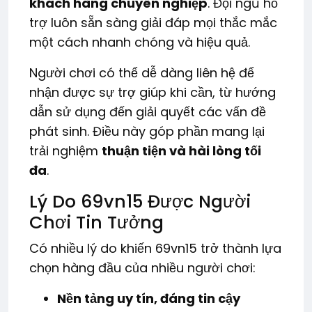
khách hàng chuyên nghiệp
. Đội ngũ hỗ
trợ luôn sẵn sàng giải đáp mọi thắc mắc
một cách nhanh chóng và hiệu quả.
Người chơi có thể dễ dàng liên hệ để
nhận được sự trợ giúp khi cần, từ hướng
dẫn sử dụng đến giải quyết các vấn đề
phát sinh. Điều này góp phần mang lại
trải nghiệm
thuận tiện và hài lòng tối
đa
.
Lý Do 69vn15 Được Người
Chơi Tin Tưởng
Có nhiều lý do khiến 69vn15 trở thành lựa
chọn hàng đầu của nhiều người chơi:
Nền tảng uy tín, đáng tin cậy