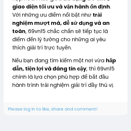
giao diện tối ưu và vận hành ổn định
.
Với những ưu điểm nổi bật như
trải
nghiệm mượt mà, dễ sử dụng và an
toàn
, 69vn15 chắc chắn sẽ tiếp tục là
điểm đến lý tưởng cho những ai yêu
thích giải trí trực tuyến.
Nếu bạn đang tìm kiếm một nơi vừa
hấp
dẫn, tiện lợi và đáng tin cậy
, thì 69vn15
chính là lựa chọn phù hợp để bắt đầu
hành trình trải nghiệm giải trí đầy thú vị.
Please log in to like, share and comment!