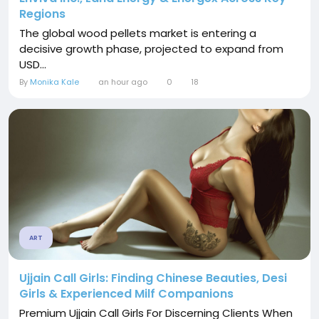
Regions
The global wood pellets market is entering a
decisive growth phase, projected to expand from
USD...
By
Monika Kale
an hour ago
0
18
ART
Ujjain Call Girls: Finding Chinese Beauties, Desi
Girls & Experienced Milf Companions
Premium Ujjain Call Girls For Discerning Clients When