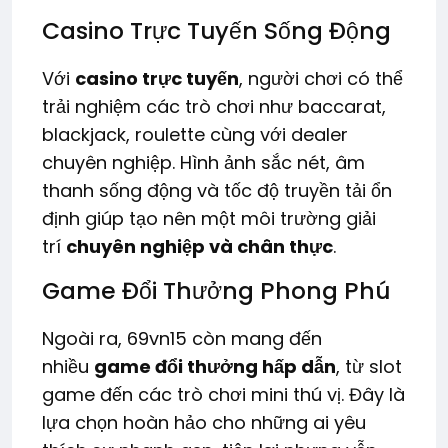
Casino Trực Tuyến Sống Động
Với
casino trực tuyến
, người chơi có thể
trải nghiệm các trò chơi như baccarat,
blackjack, roulette cùng với dealer
chuyên nghiệp. Hình ảnh sắc nét, âm
thanh sống động và tốc độ truyền tải ổn
định giúp tạo nên một môi trường giải
trí
chuyên nghiệp và chân thực
.
Game Đổi Thưởng Phong Phú
Ngoài ra, 69vn15 còn mang đến
nhiều
game đổi thưởng hấp dẫn
, từ slot
game đến các trò chơi mini thú vị. Đây là
lựa chọn hoàn hảo cho những ai yêu