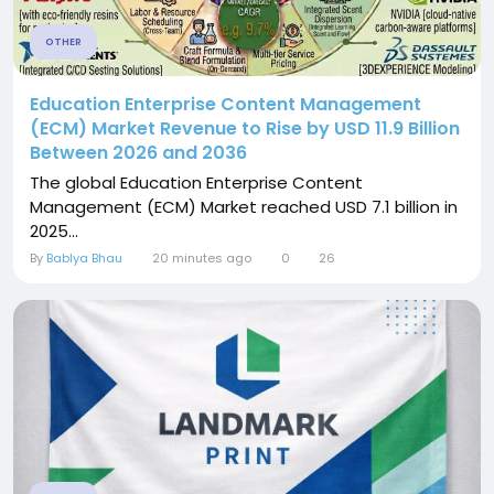
OTHER
Education Enterprise Content Management
(ECM) Market Revenue to Rise by USD 11.9 Billion
Between 2026 and 2036
The global Education Enterprise Content
Management (ECM) Market reached USD 7.1 billion in
2025...
By
Bablya Bhau
20 minutes ago
0
26