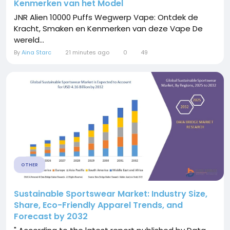
Kenmerken van het Model
JNR Alien 10000 Puffs Wegwerp Vape: Ontdek de
Kracht, Smaken en Kenmerken van deze Vape De
wereld...
By
Aina Starc
21 minutes ago
0
49
OTHER
Sustainable Sportswear Market: Industry Size,
Share, Eco-Friendly Apparel Trends, and
Forecast by 2032