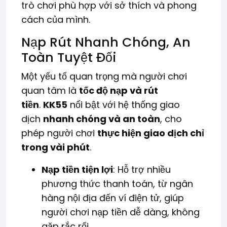
trò chơi phù hợp với sở thích và phong
cách của mình.
Nạp Rút Nhanh Chóng, An
Toàn Tuyệt Đối
Một yếu tố quan trọng mà người chơi
quan tâm là
tốc độ nạp và rút
tiền
.
KK55
nổi bật với hệ thống giao
dịch
nhanh chóng và an toàn
, cho
phép người chơi
thực hiện giao dịch chỉ
trong vài phút
.
Nạp tiền tiện lợi
: Hỗ trợ nhiều
phương thức thanh toán, từ ngân
hàng nội địa đến ví điện tử, giúp
người chơi nạp tiền dễ dàng, không
gặp rắc rối.