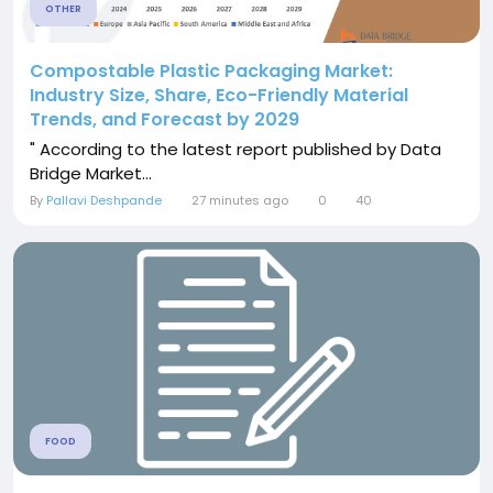
OTHER
Compostable Plastic Packaging Market:
Industry Size, Share, Eco-Friendly Material
Trends, and Forecast by 2029
" According to the latest report published by Data
Bridge Market...
By
Pallavi Deshpande
27 minutes ago
0
40
FOOD