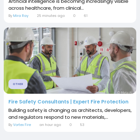
Artificial intelligence is becoming increasingly visible
across healthcare, from clinical...
By
Mira Ray
25 minutes ago
0
61
OTHER
Fire Safety Consultants | Expert Fire Protection
Building safety is changing as architects, developers,
and regulators respond to new materials,...
By
Vortex Fire
an hour ago
0
53