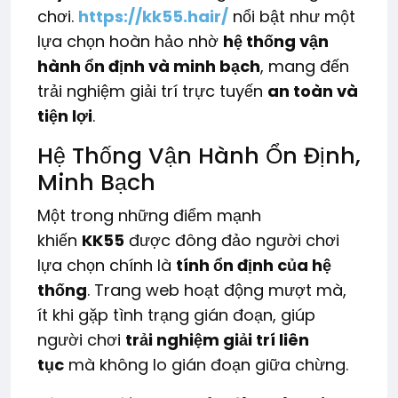
chơi.
https://kk55.hair/
nổi bật như một
lựa chọn hoàn hảo nhờ
hệ thống vận
hành ổn định và minh bạch
, mang đến
trải nghiệm giải trí trực tuyến
an toàn và
tiện lợi
.
Hệ Thống Vận Hành Ổn Định,
Minh Bạch
Một trong những điểm mạnh
khiến
KK55
được đông đảo người chơi
lựa chọn chính là
tính ổn định của hệ
thống
. Trang web hoạt động mượt mà,
ít khi gặp tình trạng gián đoạn, giúp
người chơi
trải nghiệm giải trí liên
tục
mà không lo gián đoạn giữa chừng.