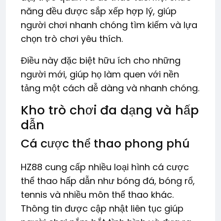
năng đều được sắp xếp hợp lý, giúp
người chơi nhanh chóng tìm kiếm và lựa
chọn trò chơi yêu thích.
Điều này đặc biệt hữu ích cho những
người mới, giúp họ làm quen với nền
tảng một cách dễ dàng và nhanh chóng.
Kho trò chơi đa dạng và hấp
dẫn
Cá cược thể thao phong phú
HZ88 cung cấp nhiều loại hình cá cược
thể thao hấp dẫn như bóng đá, bóng rổ,
tennis và nhiều môn thể thao khác.
Thông tin được cập nhật liên tục giúp