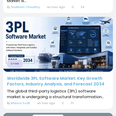
Market is...
By
Shubham Choudhry
an hour ago
0
34
OTHER
Worldwide 3PL Software Market: Key Growth
Factors, Industry Analysis, and Forecast 2034
The global third-party logistics (3PL) software
market is undergoing a structural transformation...
By
Monica Scott
an hour ago
0
31