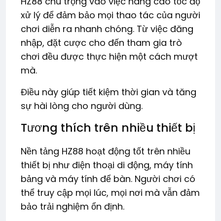
HZ88 chú trọng vào việc nâng cao tốc độ
xử lý để đảm bảo mọi thao tác của người
chơi diễn ra nhanh chóng. Từ việc đăng
nhập, đặt cược cho đến tham gia trò
chơi đều được thực hiện một cách mượt
mà.
Điều này giúp tiết kiệm thời gian và tăng
sự hài lòng cho người dùng.
Tương thích trên nhiều thiết bị
Nền tảng HZ88 hoạt động tốt trên nhiều
thiết bị như điện thoại di động, máy tính
bảng và máy tính để bàn. Người chơi có
thể truy cập mọi lúc, mọi nơi mà vẫn đảm
bảo trải nghiệm ổn định.