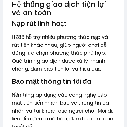
Hệ thống giao dịch tiện lợi
và an toàn
Nạp rút linh hoạt
HZ88 hỗ trợ nhiều phương thức nạp và
rút tiền khác nhau, giúp người chơi dễ
dàng lựa chọn phương thức phù hợp.
Quá trình giao dịch được xử lý nhanh
chóng, đảm bảo tiện lợi và hiệu quả.
Bảo mật thông tin tối đa
Nền tảng áp dụng các công nghệ bảo
mật tiên tiến nhằm bảo vệ thông tin cá
nhân và tài khoản của người chơi. Mọi dữ
liệu đều được mã hóa, đảm bảo an toàn
tuyệt đối.