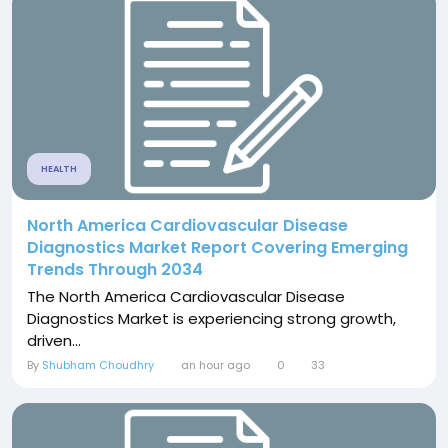
HEALTH
North America Cardiovascular Disease
Diagnostics Market Report Covering Emerging
Trends Through 2034
The North America Cardiovascular Disease
Diagnostics Market is experiencing strong growth,
driven...
By
Shubham Choudhry
an hour ago
0
33