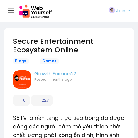
Join
Secure Entertainment
Ecosystem Online
Blogs
Games
Growth Formers22
Posted
4 months ago
0
227
S8TV là nền tảng trực tiếp bóng đá được
đông đảo người hâm mộ yêu thích nhờ
chất lượng phát sóng ổn định, hình ảnh