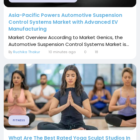
Asia-Pacific Powers Automotive Suspension
Control Systems Market with Advanced EV
Manufacturing
Market Overview According to Market Genics, the
Automotive Suspension Control Systems Market is...
By
Ruchika Thakur
10 minutes ago
0
18
FITNESS
What Are The Best Rated Yoga Sculpt Studios In