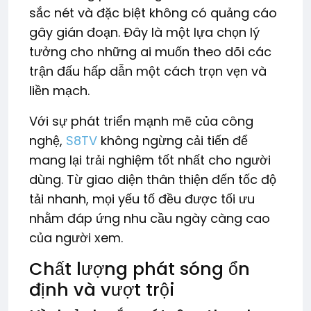
sắc nét và đặc biệt không có quảng cáo
gây gián đoạn. Đây là một lựa chọn lý
tưởng cho những ai muốn theo dõi các
trận đấu hấp dẫn một cách trọn vẹn và
liền mạch.
Với sự phát triển mạnh mẽ của công
nghệ,
S8TV
không ngừng cải tiến để
mang lại trải nghiệm tốt nhất cho người
dùng. Từ giao diện thân thiện đến tốc độ
tải nhanh, mọi yếu tố đều được tối ưu
nhằm đáp ứng nhu cầu ngày càng cao
của người xem.
Chất lượng phát sóng ổn
định và vượt trội