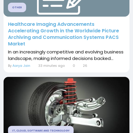
OTHER
Healthcare Imaging Advancements
Accelerating Growth in the Worldwide Picture
Archiving and Communication Systems PACS
Market
In an increasingly competitive and evolving business
landscape, making informed decisions backed...
By
Aarya Jain
33 minutes ago
0
26
IT, CLOUD, SOFTWARE AND TECHNOLOGY