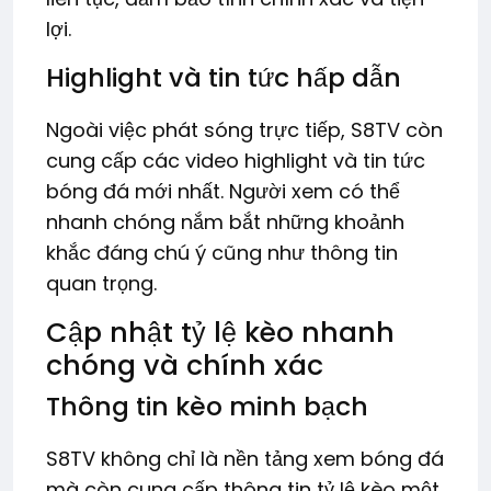
lợi.
Highlight và tin tức hấp dẫn
Ngoài việc phát sóng trực tiếp, S8TV còn
cung cấp các video highlight và tin tức
bóng đá mới nhất. Người xem có thể
nhanh chóng nắm bắt những khoảnh
khắc đáng chú ý cũng như thông tin
quan trọng.
Cập nhật tỷ lệ kèo nhanh
chóng và chính xác
Thông tin kèo minh bạch
S8TV không chỉ là nền tảng xem bóng đá
mà còn cung cấp thông tin tỷ lệ kèo một