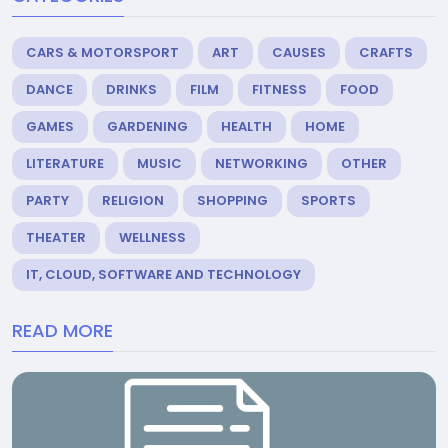
CARS & MOTORSPORT
ART
CAUSES
CRAFTS
DANCE
DRINKS
FILM
FITNESS
FOOD
GAMES
GARDENING
HEALTH
HOME
LITERATURE
MUSIC
NETWORKING
OTHER
PARTY
RELIGION
SHOPPING
SPORTS
THEATER
WELLNESS
IT, CLOUD, SOFTWARE AND TECHNOLOGY
READ MORE