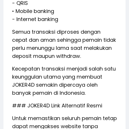
- QRIS
• Mobile banking
- Internet banking
Semua transaksi diproses dengan
cepat dan aman sehingga pemain tidak
perlu menunggu lama saat melakukan
deposit maupun withdraw.
Kecepatan transaksi menjadi salah satu
keunggulan utama yang membuat
JOKER4D semakin dipercaya oleh
banyak pemain di Indonesia.
### JOKER4D Link Alternatif Resmi
Untuk memastikan seluruh pemain tetap
dapat mengakses website tanpa