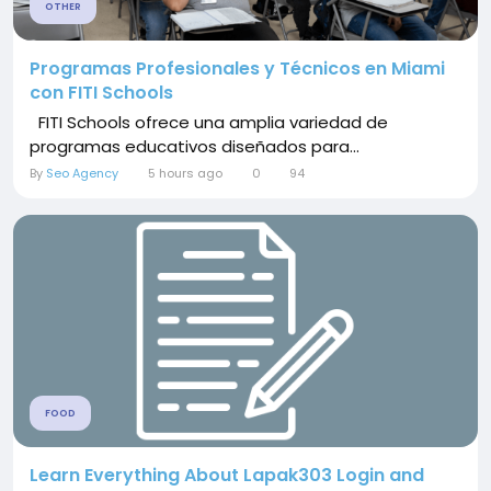
OTHER
Programas Profesionales y Técnicos en Miami
con FITI Schools
FITI Schools ofrece una amplia variedad de
programas educativos diseñados para...
By
Seo Agency
5 hours ago
0
94
FOOD
Learn Everything About Lapak303 Login and