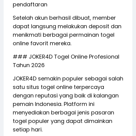
pendaftaran
Setelah akun berhasil dibuat, member
dapat langsung melakukan deposit dan
menikmati berbagai permainan togel
online favorit mereka.
### JOKER4D Togel Online Profesional
Tahun 2026
JOKER4D semakin populer sebagai salah
satu situs togel online terpercaya
dengan reputasi yang baik di kalangan
pemain Indonesia. Platform ini
menyediakan berbagai jenis pasaran
togel populer yang dapat dimainkan
setiap hari.