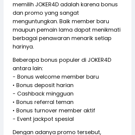
memilih JOKER4D adalah karena bonus
dan promo yang sangat
menguntungkan. Baik member baru
maupun pemain lama dapat menikmati
berbagai penawaran menarik setiap
harinya.
Beberapa bonus populer di JOKER4D
antara lain:
- Bonus welcome member baru
• Bonus deposit harian
- Cashback mingguan
• Bonus referral teman
• Bonus turnover member aktif
- Event jackpot spesial
Dengan adanya promo tersebut,