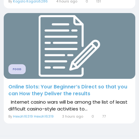
By
Kogalo Kogalo5286
4 hours ago
0
131
FOOD
Online Slots: Your Beginner’s Direct so that you
can How they Deliver the results
Internet casino wars will be among the list of least
difficult casino-style activities to...
By
Hexoh16319 Hexoh16319
3 hours ago
0
77