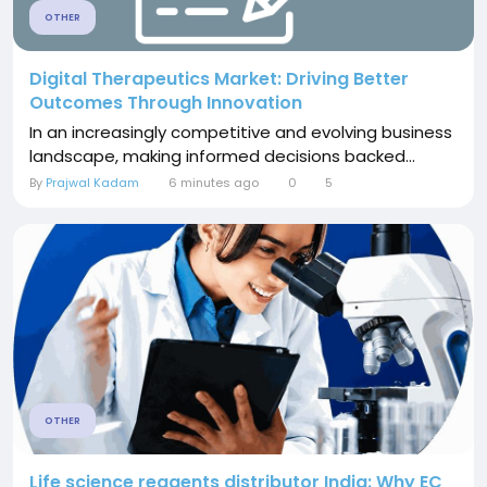
OTHER
Digital Therapeutics Market: Driving Better
Outcomes Through Innovation
In an increasingly competitive and evolving business
landscape, making informed decisions backed...
By
Prajwal Kadam
6 minutes ago
0
5
OTHER
Life science reagents distributor India: Why EC