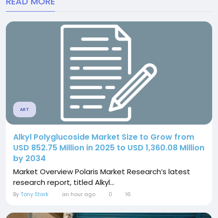
READ MORE
ART
Alkyl Polyglucoside Market Size to Grow from
USD 852.75 Million in 2025 to USD 1,360.08 Million
by 2034
Market Overview Polaris Market Research’s latest
research report, titled Alkyl...
By
Tony Stark
an hour ago
0
16