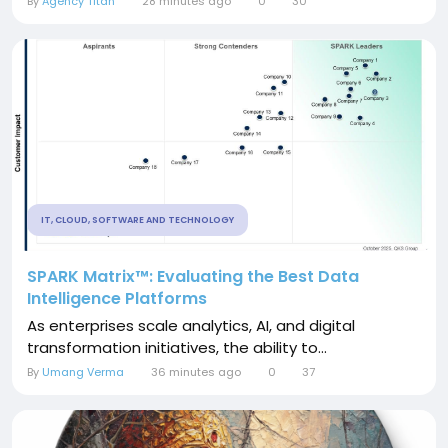
By
Agency Titan
28 minutes ago
0
30
IT, CLOUD, SOFTWARE AND TECHNOLOGY
SPARK Matrix™: Evaluating the Best Data
Intelligence Platforms
As enterprises scale analytics, AI, and digital
transformation initiatives, the ability to...
By
Umang Verma
36 minutes ago
0
37