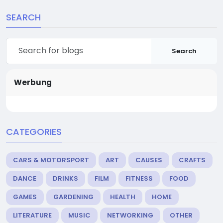
SEARCH
Search
Werbung
CATEGORIES
CARS & MOTORSPORT
ART
CAUSES
CRAFTS
DANCE
DRINKS
FILM
FITNESS
FOOD
GAMES
GARDENING
HEALTH
HOME
LITERATURE
MUSIC
NETWORKING
OTHER