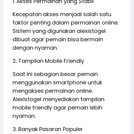
1. Akses Permainan yang Stabil
Kecepatan akses menjadi salah satu
faktor penting dalam permainan online.
Sistem yang digunakan alexistogel
dibuat agar pemain bisa bermain
dengan nyaman.
2. Tampilan Mobile Friendly
Saat ini sebagian besar pemain
menggunakan smartphone untuk
mengakses permainan online.
Alexistogel menyediakan tampilan
mobile friendly agar pemain lebih
nyaman.
3. Banyak Pasaran Populer