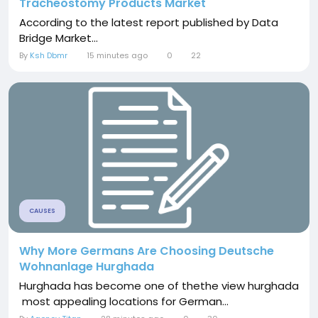
Tracheostomy Products Market
According to the latest report published by Data
Bridge Market...
By
Ksh Dbmr
15 minutes ago
0
22
CAUSES
Why More Germans Are Choosing Deutsche
Wohnanlage Hurghada
Hurghada has become one of thethe view hurghada
most appealing locations for German...