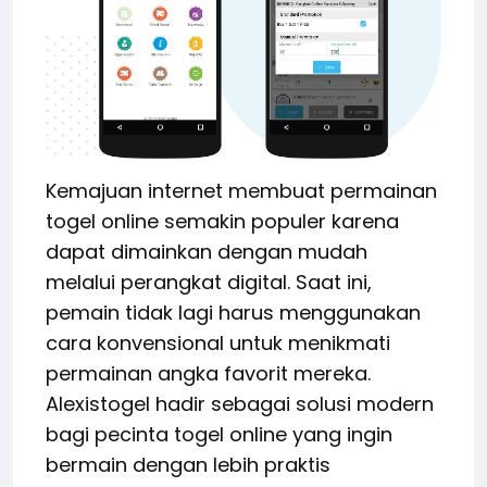
Kemajuan internet membuat permainan
togel online semakin populer karena
dapat dimainkan dengan mudah
melalui perangkat digital. Saat ini,
pemain tidak lagi harus menggunakan
cara konvensional untuk menikmati
permainan angka favorit mereka.
Alexistogel hadir sebagai solusi modern
bagi pecinta togel online yang ingin
bermain dengan lebih praktis