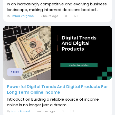
In an increasingly competitive and evolving business
landscape, making informed decisions backed...
By
Emma Verghise
2 hours ago
0
128
OTHER
Powerful Digital Trends And Digital Products For
Long Term Online Income
Introduction Building a reliable source of income
online is no longer just a dream....
By
Faraz Ahmed
an hour ago
0
117