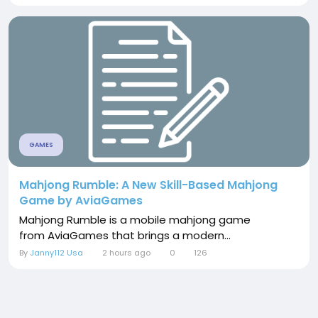
GAMES
Mahjong Rumble: A New Skill-Based Mahjong
Game by AviaGames
Mahjong Rumble is a mobile mahjong game
from AviaGames that brings a modern...
By
Janny112 Usa
2 hours ago
0
126