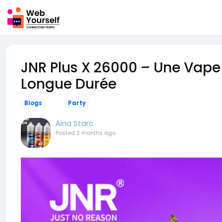
JNR Plus X 26000 – Une Vape
Longue Durée
Blogs
Party
Aina Starc
Posted
2 months ago