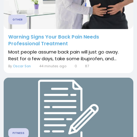
OTHER
Warning Signs Your Back Pain Needs
Professional Treatment
Most people assume back pain will just go away.
Rest for a few days, take some ibuprofen, and...
By
Oscar Son
44 minutes ago
0
87
FITNESS